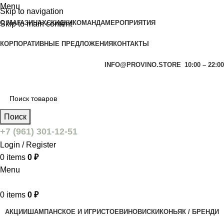
Menu
Skip to navigation
О МАГАЗИНАХ
СКИДКИ
КОМАНДА
МЕРОПРИЯТИЯ
Skip to main content
КОРПОРАТИВНЫЕ ПРЕДЛОЖЕНИЯ
КОНТАКТЫ
INFO@PROVINO.STORE
10:00 – 22:00
Поиск
+7 (961) 301-12-51
Login / Register
0
items
0
₽
Menu
0
items
0
₽
АКЦИИ
ШАМПАНСКОЕ И ИГРИСТОЕ
ВИНО
ВИСКИ
КОНЬЯК / БРЕНДИ