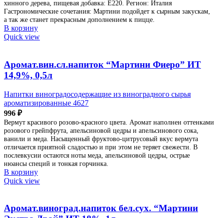
хинного дерева, пищевая добавка: Е220. Регион: Италия
Гастрономические сочетания: Мартини подойдет к сырным закускам,
а так же станет прекрасным дополнением к пицце.
В корзину
Quick view
Аромат.вин.сл.напиток “Мартини Фиеро” ИТ
14,9%, 0,5л
Напитки виноградосодержащие из виноградного сырья
ароматизированные 4627
996
₽
Вермут красивого розово-красного цвета. Аромат наполнен оттенками
розового грейпфрута, апельсиновой цедры и апельсинового сока,
ванили и меда. Насыщенный фруктово-цитрусовый вкус вермута
отличается приятной сладостью и при этом не теряет свежести. В
послевкусии остаются ноты меда, апельсиновой цедры, острые
нюансы специй и тонкая горчинка.
В корзину
Quick view
Аромат.виноград.напиток бел.сух. “Мартини