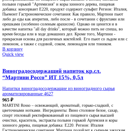
полыни горькой "Артемизия" и коры хинного дерева, пищевая
добавка: консервант Е220, продукт содержит сульфит Регион: Италия,
Пьемонт Гастрономические сочетания: Как правило, Мартини пьют
либо до еды как аперитив, либо после - в сочетании с фруктами или
орешками (особенно соленым арахисом). Однако он ценится и в
качестве напитка "all day drinks", который можно пить не спеша, во
время беседы или в ходе домашних дел. Кроме того, Мартини -
прекрасная основа для различных коктейлей. Его пьют со льдом или с
лимоном, а также с содовой, соком, лимонадом или тоником.
В корзину
Quick view
Виноградосодержащий напиток кр.сл.
“Мартини Россо” ИТ 15%, 0,5л
Напитки виноградосодержащие из виноградного сырья
ароматизированные 4627
965
₽
MARTINI Rosso – освежающий, ароматный, горько-сладкий, с
цветочными нотками. Ингредиенты: Вино столовое белое, сахар,
спирт этиловый ректификованный из пищевого сырья высшей
очистки, краситель, экстракты полыни горькой Артемзия и коры
хинного дерева, пищевая добавка: Е220. Регион: Италия
Гастрономические сочетания: Мартини подойдет к сырным закускам,