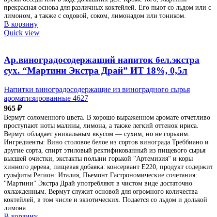
прекрасная основа для различных коктейлей. Его пьют со льдом или с
лимоном, а также с содовой, соком, лимонадом или тоником.
В корзину
Quick view
Ар.виноградосодержащий напиток бел.экстра
сух. “Мартини Экстра Драй” ИТ 18%, 0,5л
Напитки виноградосодержащие из виноградного сырья
ароматизированные 4627
965
₽
Вермут соломенного цвета. В хорошо выраженном аромате отчетливо
проступают ноты малины, лимона, а также легкий оттенок ириса.
Вермут обладает уникальным вкусом — сухим, но не горьким.
Ингредиенты: Вино столовое белое из сортов винограда Треббиано и
другие сорта, спирт этиловый ректификованный из пищевого сырья
высшей очистки, экстакты полыни горькой "Артемизия" и коры
хинного дерева, пищевая добавка: консервант Е220, продукт содержит
сульфиты Регион: Италия, Пьемонт Гастрономические сочетания:
"Мартини" Экстра Драй употребляют в чистом виде достаточно
охлажденным. Вермут служит основой для огромного количества
коктейлей, в том числе и экзотических. Подается со льдом и долькой
лимона.
В корзину