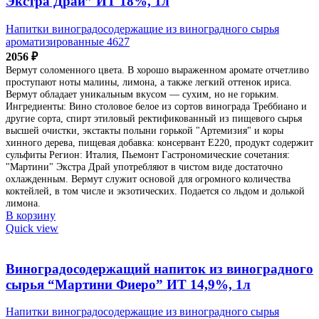
Экстра Драй” ИТ 18%, 1л
Напитки виноградосодержащие из виноградного сырья
ароматизированные 4627
2056
₽
Вермут соломенного цвета. В хорошо выраженном аромате отчетливо
проступают ноты малины, лимона, а также легкий оттенок ириса.
Вермут обладает уникальным вкусом — сухим, но не горьким.
Ингредиенты: Вино столовое белое из сортов винограда Треббиано и
другие сорта, спирт этиловый ректификованный из пищевого сырья
высшей очистки, экстакты полыни горькой "Артемизия" и коры
хинного дерева, пищевая добавка: консервант Е220, продукт содержит
сульфиты Регион: Италия, Пьемонт Гастрономические сочетания:
"Мартини" Экстра Драй употребляют в чистом виде достаточно
охлажденным. Вермут служит основой для огромного количества
коктейлей, в том числе и экзотических. Подается со льдом и долькой
лимона.
В корзину
Quick view
Виноградосодержащий напиток из виноградного
сырья “Мартини Фиеро” ИТ 14,9%, 1л
Напитки виноградосодержащие из виноградного сырья