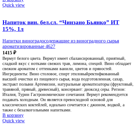
Quick view
Напиток вин. бел.сл. “Чинзано Бьянко” ИТ
15%, 1л
Напитки виноградосодержащие из виноградного сырья
ароматизированные 4627
1415
₽
Вермут белого цвета. Вермут имеет сбалансированный, приятный,
сладкий вкус с нотками свежих трав, лимона, специй. Вино обладает
свежим ароматом с оттенками ванили, цветов и пряностей.
Ингредиенты: Вино столовое, спирт этиловыйректифкованный
высшей очистки из пищевого сырья, вода подготовленная, сахар,
экстракт полыни Артемизии, натуральные ароматизаторы (фруктовый,
травяной, пряный, древесный), консервант: диоксид серы. Регион:
Италия, Турин Гастрономические сочетания: Вермут рекомендуется
подавать холодным. Он является превосходной основой для
классических коктейлей, идеально сочетается с джином, водкой, а
также с безалкогольными напитками.
В корзину
Quick view