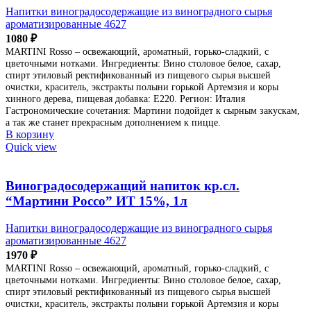
Напитки виноградосодержащие из виноградного сырья
ароматизированные 4627
1080
₽
MARTINI Rosso – освежающий, ароматный, горько-сладкий, с
цветочными нотками. Ингредиенты: Вино столовое белое, сахар,
спирт этиловый ректификованный из пищевого сырья высшей
очистки, краситель, экстракты полыни горькой Артемзия и коры
хинного дерева, пищевая добавка: Е220. Регион: Италия
Гастрономические сочетания: Мартини подойдет к сырным закускам,
а так же станет прекрасным дополнением к пицце.
В корзину
Quick view
Виноградосодержащий напиток кр.сл.
“Мартини Россо” ИТ 15%, 1л
Напитки виноградосодержащие из виноградного сырья
ароматизированные 4627
1970
₽
MARTINI Rosso – освежающий, ароматный, горько-сладкий, с
цветочными нотками. Ингредиенты: Вино столовое белое, сахар,
спирт этиловый ректификованный из пищевого сырья высшей
очистки, краситель, экстракты полыни горькой Артемзия и коры