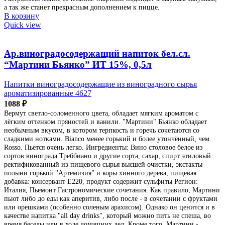
а так же станет прекрасным дополнением к пицце.
В корзину
Quick view
Ар.виноградосодержащий напиток бел.сл.
“Мартини Бьянко” ИТ 15%, 0,5л
Напитки виноградосодержащие из виноградного сырья
ароматизированные 4627
1088
₽
Вермут светло-соломенного цвета, обладает мягким ароматом с
лёгким оттенком пряностей и ванили. "Мартини" Бьянко обладает
необычным вкусом, в котором терпкость и горечь сочетаются со
сладкими нотками. Bianco менее горький и более утончённый, чем
Rosso. Пьется очень легко. Ингредиенты: Вино столовое белое из
сортов винограда Треббиано и другие сорта, сахар, спирт этиловый
ректификованный из пищевого сырья высшей очистки, экстакты
полыни горькой "Артемизия" и коры хинного дерева, пищевая
добавка: консервант Е220, продукт содержит сульфиты Регион:
Италия, Пьемонт Гастрономические сочетания: Как правило, Мартини
пьют либо до еды как аперитив, либо после - в сочетании с фруктами
или орешками (особенно соленым арахисом). Однако он ценится и в
качестве напитка "all day drinks", который можно пить не спеша, во
время беседы или в ходе домашних дел. Кроме того, Мартини -