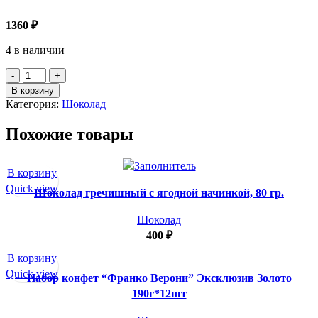
1360
₽
4 в наличии
Количество
товара
В корзину
20Г
Категория:
Шоколад
КОНФЕТЫ
WAWEL
Похожие товары
МАРЦИПАН
В
ШОКОЛАДЕ
В корзину
шт
Quick view
Шоколад гречишный с ягодной начинкой, 80 гр.
Шоколад
400
₽
В корзину
Quick view
Набор конфет “Франко Верони” Эксклюзив Золото
190г*12шт