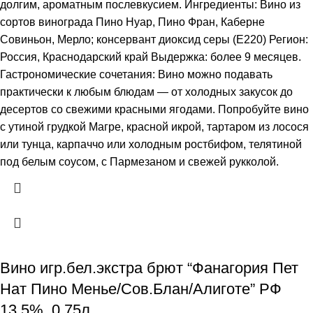
долгим, ароматным послевкусием. Ингредиенты: Вино из
сортов винограда Пино Нуар, Пино Фран, Каберне
Совиньон, Мерло; консервант диоксид серы (Е220) Регион:
Россия, Краснодарский край Выдержка: более 9 месяцев.
Гастрономические сочетания: Вино можно подавать
практически к любым блюдам ― от холодных закусок до
десертов со свежими красными ягодами. Попробуйте вино
с утиной грудкой Магре, красной икрой, тартаром из лосося
или тунца, карпаччо или холодным ростбифом, телятиной
под белым соусом, с Пармезаном и свежей рукколой.
Вино игр.бел.экстра брют “Фанагория Пет
Нат Пино Менье/Сов.Блан/Алиготе” РФ
13,5%, 0,75л