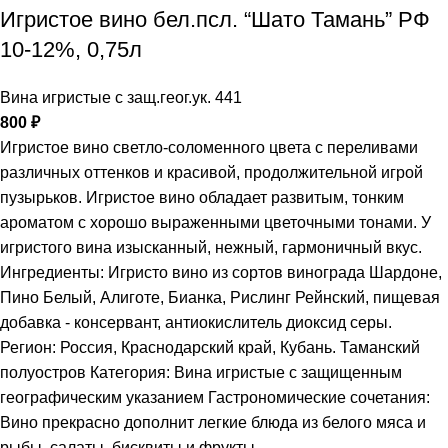
Игристое вино бел.псл. “Шато Тамань” РФ
10-12%, 0,75л
Вина игристые с защ.геог.ук. 441
800
₽
Игристое вино светло-соломенного цвета с переливами
различных оттенков и красивой, продолжительной игрой
пузырьков. Игристое вино обладает развитым, тонким
ароматом с хорошо выраженными цветочными тонами. У
игристого вина изысканный, нежный, гармоничный вкус.
Ингредиенты: Игристо вино из сортов винограда Шардоне,
Пино Белый, Алиготе, Бианка, Рислинг Рейнский, пищевая
добавка - консервант, антиокислитель диоксид серы.
Регион: Россия, Краснодарский край, Кубань. Таманский
полуостров Категория: Вина игристые с защищенным
географическим указанием Гастрономические сочетания:
Вино прекрасно дополнит легкие блюда из белого мяса и
рыбы, салаты, бисквиты и фрукты.