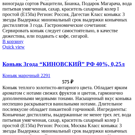
винограда сортов Ркацители, Бианка, Подарок Магарача, вода
питьевая умягченная, сахар, краситель сахарный колер I
простой (Е150а) Регион: Россия, Дагестан Класс коньяка: 3
звезды Выдержка: минимальный срок выдержки коньячных
дистиллятов 3 года. Гастрономические сочетания:
Сервировать коньяк следует самостоятельно, в качестве
дижестива, или подавать с кофе, сигарой.
В корзину
Quick view
Коньяк 3года “КИНОВСКИЙ” РФ 40%, 0,25л
Коньяк марочный 2291
575
₽
Коньяк теплого золотисто-янтарного цвета. Обладает ярким
ароматом с нотами свежих фруктов и цветов, гармонично
дополненными медовыми тонами. Насыщенный вкус коньяка
неспешно раскрывается ванильными нотами. Длительное
послевкусие обладает пикантной горчинкой. Ингредиенты:
Коньячные дистилляты, выдержанные не менее трех лет, вода
питьевая умягченная, сахар, краситель сахарный колер I
простой (Е150а) Регион: Россия, Москва Класс коньяка: 3
звезды Выдержка: минимальный срок выдержки коньячных