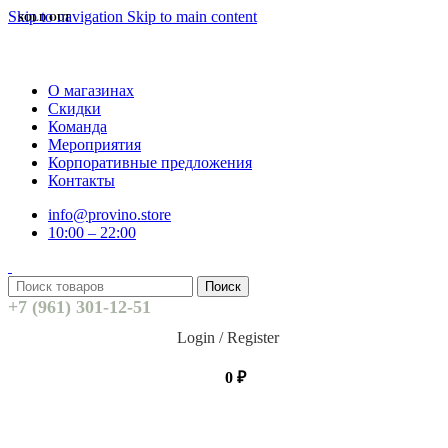
Skip to navigation
Skip to main content
SOLD OUT
О магазинах
Скидки
Команда
Мероприятия
Корпоративные предложения
Контакты
info@provino.store
10:00 – 22:00
Поиск
+7 (961) 301-12-51
Login / Register
0
₽