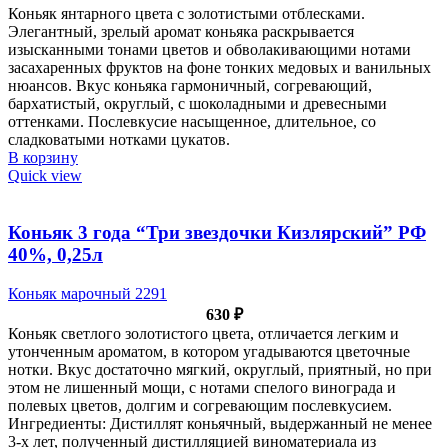
Коньяк янтарного цвета с золотистыми отблесками.
Элегантный, зрелый аромат коньяка раскрывается
изысканными тонами цветов и обволакивающими нотами
засахаренных фруктов на фоне тонких медовых и ванильных
нюансов. Вкус коньяка гармоничный, согревающий,
бархатистый, округлый, с шоколадными и древесными
оттенками. Послевкусие насыщенное, длительное, со
сладковатыми нотками цукатов.
В корзину
Quick view
Коньяк 3 года “Три звездочки Кизлярский” РФ
40%, 0,25л
Коньяк марочный 2291
630
₽
Коньяк светлого золотистого цвета, отличается легким и
утонченным ароматом, в котором угадываются цветочные
нотки. Вкус достаточно мягкий, округлый, приятный, но при
этом не лишенный мощи, с нотами спелого винограда и
полевых цветов, долгим и согревающим послевкусием.
Ингредиенты: Дистиллят коньячный, выдержанный не менее
3-х лет, полученный дистилляцией виноматериала из