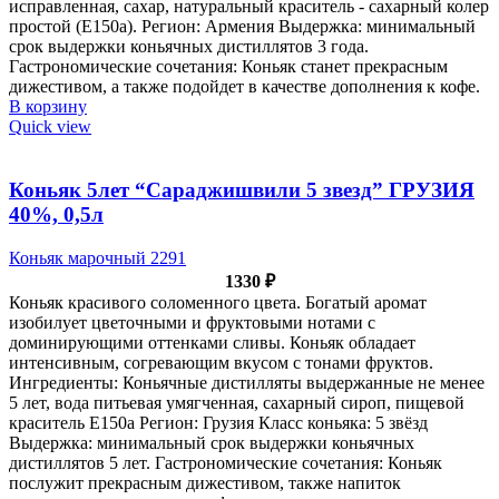
исправленная, сахар, натуральный краситель - сахарный колер
простой (Е150а). Регион: Армения Выдержка: минимальный
срок выдержки коньячных дистиллятов 3 года.
Гастрономические сочетания: Коньяк станет прекрасным
дижестивом, а также подойдет в качестве дополнения к кофе.
В корзину
Quick view
Коньяк 5лет “Сараджишвили 5 звезд” ГРУЗИЯ
40%, 0,5л
Коньяк марочный 2291
1330
₽
Коньяк красивого соломенного цвета. Богатый аромат
изобилует цветочными и фруктовыми нотами с
доминирующими оттенками сливы. Коньяк обладает
интенсивным, согревающим вкусом с тонами фруктов.
Ингредиенты: Коньячные дистилляты выдержанные не менее
5 лет, вода питьевая умягченная, сахарный сироп, пищевой
краситель Е150а Регион: Грузия Класс коньяка: 5 звёзд
Выдержка: минимальный срок выдержки коньячных
дистиллятов 5 лет. Гастрономические сочетания: Коньяк
послужит прекрасным дижестивом, также напиток