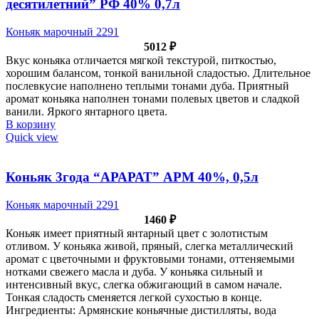
десятилетний” РФ 40% 0,7л
Коньяк марочный 2291
5012
₽
Вкус коньяка отличается мягкой текстурой, питкостью,
хорошим балансом, тонкой ванильной сладостью. Длительное
послевкусие наполнено теплыми тонами дуба. Приятный
аромат коньяка наполнен тонами полевых цветов и сладкой
ванили. Яркого янтарного цвета.
В корзину
Quick view
Коньяк 3года “АРАРАТ” АРМ 40%, 0,5л
Коньяк марочный 2291
1460
₽
Коньяк имеет приятный янтарный цвет с золотистым
отливом. У коньяка живой, пряный, слегка металлический
аромат с цветочными и фруктовыми тонами, оттеняемыми
нотками свежего масла и дуба. У коньяка сильный и
интенсивный вкус, слегка обжигающий в самом начале.
Тонкая сладость сменяется легкой сухостью в конце.
Ингредиенты: Армянские коньячные дистилляты, вода