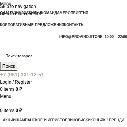
Menu
Skip to navigation
О МАГАЗИНАХ
СКИДКИ
КОМАНДА
МЕРОПРИЯТИЯ
Skip to main content
КОРПОРАТИВНЫЕ ПРЕДЛОЖЕНИЯ
КОНТАКТЫ
INFO@PROVINO.STORE
10:00 – 22:00
Поиск
+7 (961) 301-12-51
Login / Register
0
items
0
₽
Menu
0
items
0
₽
АКЦИИ
ШАМПАНСКОЕ И ИГРИСТОЕ
ВИНО
ВИСКИ
КОНЬЯК / БРЕНДИ