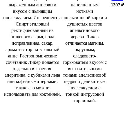
выраженным анисовым
наполненным
1307
₽
вкусом с пьянящим
нотками
послевкусием. Ингредиенты:
апельсиновой корки и
Спирт этиловый
душистых цветов
ректификованный из
апельсинового
пищевого сырья, вода
дерева. Ликер
исправленная, сахар,
отличается мягким,
ароматизатор натуральный
округлым,
анис. Гастрономические
сладковато-
сочетания: Ликер подается
горьковатым вкусом с
отдельно в качестве
выразительными
аперитива, с кубиками льда
тонами апельсиновой
или кофейными зернами,
цедры и деликатным
также его можно
послевкусием с
использовать для коктейлей.
тонкой цитрусовой
горчинкой.