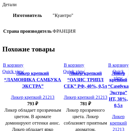
Детали
Изготовитель
"Куантро"
Страна производитель
ФРАНЦИЯ
Похожие товары
В корзину
В корзину
В корзину
Quick view
Quick view
Quick
Ликер крепкий
Ликер крепкий
Ликер
view
“ЛАМОНИКА САМБУКА
“ОАЗИС ТРИПЛ
крепкий
ЭКСТРА”
СЕК” РФ, 40%, 0,5л
“Самбука
Экстра”
Ликер крепкий 21213
Ликер крепкий 21213
ИТ, 38%,
793
₽
781
₽
0,5л
Ликер обладает прозрачным
Ликер прозрачного
цветом. В аромате
цвета. Ликер
Ликер
доминируют оттенки анис.
соблазняет приятным
крепкий
Ликер обладает ярко
ароматом,
21213