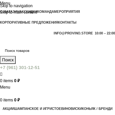
Menu
Skip to navigation
О МАГАЗИНАХ
СКИДКИ
КОМАНДА
МЕРОПРИЯТИЯ
Skip to main content
КОРПОРАТИВНЫЕ ПРЕДЛОЖЕНИЯ
КОНТАКТЫ
INFO@PROVINO.STORE
10:00 – 22:00
Поиск
+7 (961) 301-12-51
0
items
0
₽
Menu
0
items
0
₽
АКЦИИ
ШАМПАНСКОЕ И ИГРИСТОЕ
ВИНО
ВИСКИ
КОНЬЯК / БРЕНДИ