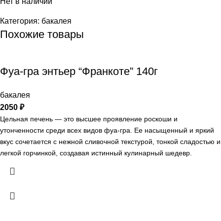
Нет в наличии
Категория:
бакалея
Похожие товары
Фуа-гра энтьер “Франкоте” 140г
бакалея
2050
₽
Цельная печень — это высшее проявление роскоши и
утонченности среди всех видов фуа-гра. Ее насыщенный и яркий
вкус сочетается с нежной сливочной текстурой, тонкой сладостью и
легкой горчинкой, создавая истинный кулинарный шедевр.
Ингредиенты: мясо уток «Конфи», жир утиный топленый,
комплексная пищевая добавка (соль поваренная пищевая
выварочная экстра, фиксатор окраски (нитрит натрия), йодат
калия), соль поваренная пищевая йодированная, перец белый,
перец черный, мускатный орех, гвоздика, корица. Массовая доля