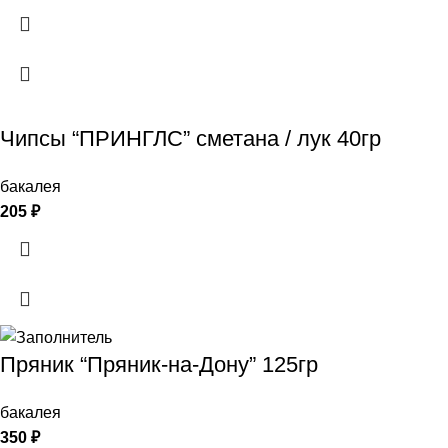
любителей чая! Christmas Tea Vert / Рождественский Зеленый чай
Состав: Зеленый чай, кусочки яблока, ароматы корицы, ванили,
яблока, миндаля, эфирное масло красного апельсина и имбиря,
апельсиновые корочки.
Чипсы “ПРИНГЛС” сметана / лук 40гр
бакалея
205
₽
Пряник “Пряник-на-Дону” 125гр
бакалея
350
₽