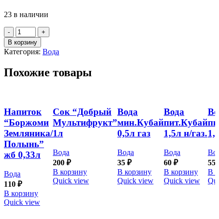
23 в наличии
Количество
товара
В корзину
(М)
Категория:
Вода
Вода
газ
Похожие товары
"Пилигрим"
стекло
0,5л
Напиток
Сок “Добрый
Вода
Вода
Во
“Боржоми
Мультифрукт”
мин.Кубай
пит.Кубай
пи
Земляника/
1л
0,5л газ
1,5л н/газ.
1,
Полынь”
Вода
Вода
Вода
Во
жб 0,33л
200
₽
35
₽
60
₽
55
В корзину
В корзину
В корзину
В 
Вода
Quick view
Quick view
Quick view
Qui
110
₽
В корзину
Quick view