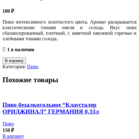
180
₽
Пиво интенсивного золотистого цвета. Аромат раскрывается
классическими тонами хмеля и солода. Вкус пива
сбалансированный, плотный, с заметной хмелевой горечью и
хлебными тонами солода.
1 в наличии
Количество
В корзину
товара
Категория:
Пиво
Пиво
свет.паст.безалкогольное
Похожие товары
"Бакалар"
Чехия
0,33л
Пиво безалкогольное “Клаусталер
ОРИДЖИНАЛ” ГЕРМАНИЯ 0,33л
Пиво
150
₽
В корзину