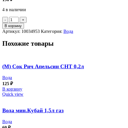
4 в наличии
Количество
товара
В корзину
(М)
Артикул:
10034953
Категория:
Вода
Напиток
энергетический
Похожие товары
"Ред
Булл
Blue
Edition"
0,355
(М) Сок Рич Апельсин СНТ 0,2л
Вода
125
₽
В корзину
Quick view
Вода мин.Кубай 1,5л газ
Вода
60
₽