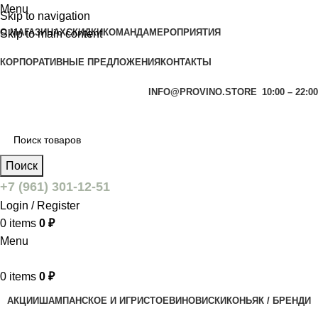
Menu
Skip to navigation
О МАГАЗИНАХ
СКИДКИ
КОМАНДА
МЕРОПРИЯТИЯ
Skip to main content
КОРПОРАТИВНЫЕ ПРЕДЛОЖЕНИЯ
КОНТАКТЫ
INFO@PROVINO.STORE
10:00 – 22:00
Поиск
+7 (961) 301-12-51
Login / Register
0
items
0
₽
Menu
0
items
0
₽
АКЦИИ
ШАМПАНСКОЕ И ИГРИСТОЕ
ВИНО
ВИСКИ
КОНЬЯК / БРЕНДИ