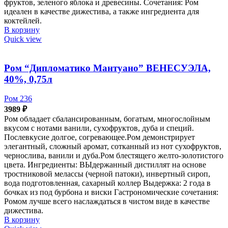
фруктов, зеленого яблока и древесины. Сочетания: Ром
идеален в качестве дижестива, а также ингредиента для
коктейлей.
В корзину
Quick view
Ром “Дипломатико Мантуано” ВЕНЕСУЭЛА,
40%, 0,75л
Ром 236
3989
₽
Ром обладает сбалансированным, богатым, многослойным
вкусом с нотами ванили, сухофруктов, дуба и специй.
Послевкусие долгое, согревающее.Ром демонстрирует
элегантный, сложный аромат, сотканный из нот сухофруктов,
чернослива, ванили и дуба.Ром блестящего желто-золотистого
цвета. Ингредиенты: ВЫдержанный дистиллят на основе
тростниковой мелассы (черной патоки), инвертный сироп,
вода подготовленная, сахарный коллер Выдержка: 2 года в
бочках из под бурбона и виски Гастрономические сочетания:
Ромом лучше всего наслаждаться в чистом виде в качестве
дижестива.
В корзину