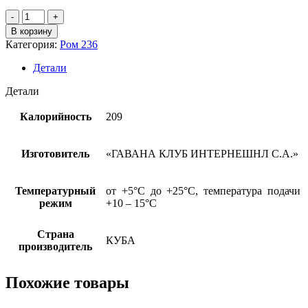
Количество
товара
В корзину
Ром
Категория:
Ром 236
выд.
"ГАВАНА
Детали
КЛУБ
ЭСПЕСИАЛЬ
Детали
5
лет"
Калорийность
209
КУБА
37,5%,
0,7л
Изготовитель
«ГАВАНА КЛУБ ИНТЕРНЕШНЛ С.А.»
Температурный
от +5°С до +25°С, температура подачи
режим
+10 – 15°С
Страна
КУБА
производитель
Похожие товары