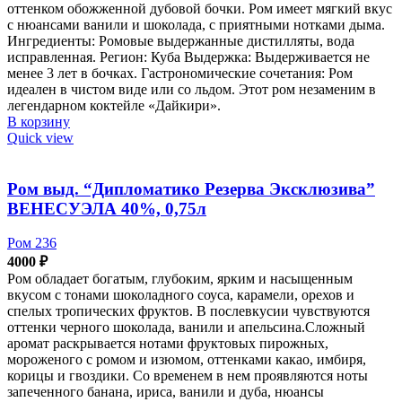
оттенком обожженной дубовой бочки. Ром имеет мягкий вкус
с нюансами ванили и шоколада, с приятными нотками дыма.
Ингредиенты: Ромовые выдержанные дистилляты, вода
исправленная. Регион: Куба Выдержка: Выдерживается не
менее 3 лет в бочках. Гастрономические сочетания: Ром
идеален в чистом виде или со льдом. Этот ром незаменим в
легендарном коктейле «Дайкири».
В корзину
Quick view
Ром выд. “Дипломатико Резерва Эксклюзива”
ВЕНЕСУЭЛА 40%, 0,75л
Ром 236
4000
₽
Ром обладает богатым, глубоким, ярким и насыщенным
вкусом с тонами шоколадного соуса, карамели, орехов и
спелых тропических фруктов. В послевкусии чувствуются
оттенки черного шоколада, ванили и апельсина.Сложный
аромат раскрывается нотами фруктовых пирожных,
мороженого с ромом и изюмом, оттенками какао, имбиря,
корицы и гвоздики. Со временем в нем проявляются ноты
запеченного банана, ириса, ванили и дуба, нюансы