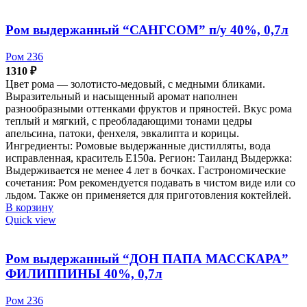
Ром выдержанный “САНГСОМ” п/у 40%, 0,7л
Ром 236
1310
₽
Цвет рома — золотисто-медовый, с медными бликами.
Выразительный и насыщенный аромат наполнен
разнообразными оттенками фруктов и пряностей. Вкус рома
теплый и мягкий, с преобладающими тонами цедры
апельсина, патоки, фенхеля, эвкалипта и корицы.
Ингредиенты: Ромовые выдержанные дистилляты, вода
исправленная, краситель Е150а. Регион: Таиланд Выдержка:
Выдерживается не менее 4 лет в бочках. Гастрономические
сочетания: Ром рекомендуется подавать в чистом виде или со
льдом. Также он применяется для приготовления коктейлей.
В корзину
Quick view
Ром выдержанный “ДОН ПАПА МАССКАРА”
ФИЛИППИНЫ 40%, 0,7л
Ром 236