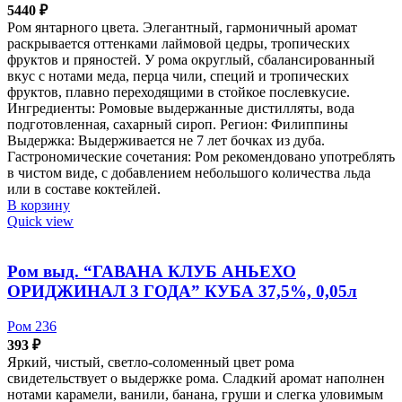
5440
₽
Ром янтарного цвета. Элегантный, гармоничный аромат
раскрывается оттенками лаймовой цедры, тропических
фруктов и пряностей. У рома округлый, сбалансированный
вкус с нотами меда, перца чили, специй и тропических
фруктов, плавно переходящими в стойкое послевкусие.
Ингредиенты: Ромовые выдержанные дистилляты, вода
подготовленная, сахарный сироп. Регион: Филиппины
Выдержка: Выдерживается не 7 лет бочках из дуба.
Гастрономические сочетания: Ром рекомендовано употреблять
в чистом виде, с добавлением небольшого количества льда
или в составе коктейлей.
В корзину
Quick view
Ром выд. “ГАВАНА КЛУБ АНЬЕХО
ОРИДЖИНАЛ 3 ГОДА” КУБА 37,5%, 0,05л
Ром 236
393
₽
Яркий, чистый, светло-соломенный цвет рома
свидетельствует о выдержке рома. Сладкий аромат наполнен
нотами карамели, ванили, банана, груши и слегка уловимым