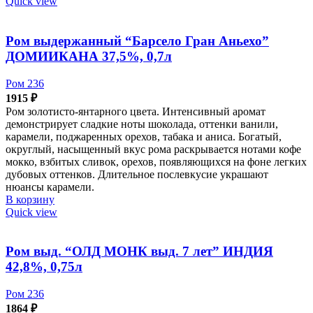
Quick view
Ром выдержанный “Барсело Гран Аньехо”
ДОМИИКАНА 37,5%, 0,7л
Ром 236
1915
₽
Ром золотисто-янтарного цвета. Интенсивный аромат
демонстрирует сладкие ноты шоколада, оттенки ванили,
карамели, поджаренных орехов, табака и аниса. Богатый,
округлый, насыщенный вкус рома раскрывается нотами кофе
мокко, взбитых сливок, орехов, появляющихся на фоне легких
дубовых оттенков. Длительное послевкусие украшают
нюансы карамели.
В корзину
Quick view
Ром выд. “ОЛД МОНК выд. 7 лет” ИНДИЯ
42,8%, 0,75л
Ром 236
1864
₽