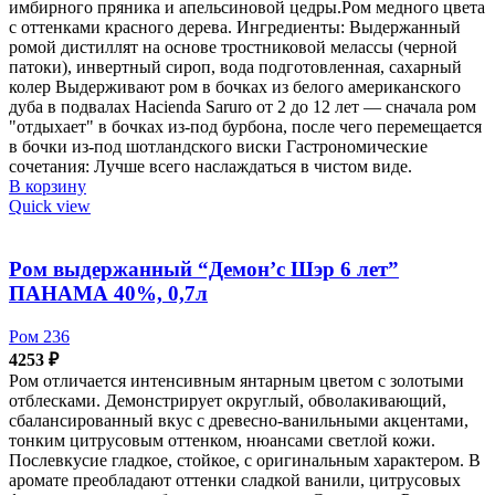
имбирного пряника и апельсиновой цедры.Ром медного цвета
с оттенками красного дерева. Ингредиенты: Выдержанный
ромой дистиллят на основе тростниковой мелассы (черной
патоки), инвертный сироп, вода подготовленная, сахарный
колер Выдерживают ром в бочках из белого американского
дуба в подвалах Hacienda Saruro от 2 до 12 лет — сначала ром
"отдыхает" в бочках из-под бурбона, после чего перемещается
в бочки из-под шотландского виски Гастрономические
сочетания: Лучше всего наслаждаться в чистом виде.
В корзину
Quick view
Ром выдержанный “Демон’с Шэр 6 лет”
ПАНАМА 40%, 0,7л
Ром 236
4253
₽
Ром отличается интенсивным янтарным цветом с золотыми
отблесками. Демонстрирует округлый, обволакивающий,
сбалансированный вкус с древесно-ванильными акцентами,
тонким цитрусовым оттенком, нюансами светлой кожи.
Послевкусие гладкое, стойкое, с оригинальным характером. В
аромате преобладают оттенки сладкой ванили, цитрусовых