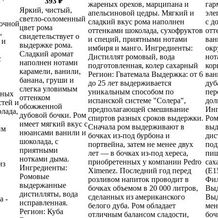
393
₽
жареных орехов, марципана и
гар
Яркий, чистый,
апельсиновой цедры. Мягкий и
эле
светло-соломенный
сладкий вкус рома наполнен
с 
вочной
цвет рома
оттенками шоколада, сухофруктов
отт
,
свидетельствует о
и специй, приятными нотами
ван
 и
выдержке рома.
имбиря и манго. Ингредиенты:
окр
Сладкий аромат
Дистиллят ромовый, вода
нот
с
наполнен нотами
подготовленная, колер сахарный
кор
карамели, ванили,
Регион: Гватемала Выдержка: от 6
ван
банана, груши и
до 25 лет выдерживается
дуб
слегка уловимым
уникальным способом по
пер
нных
оттенком
испанской системе "Солера",
дол
стей и
обожженной
предполагающей смешивание
Инг
лада,
дубовой бочки. Ром
спиртов разных сроков выдержки.
Ро
имеет мягкий вкус с
Сначала ром выдерживают в
вы
им
нюансами ванили и
бочках из-под бурбона и
дис
шоколада, с
портвейна, затем не менее двух
под
приятными
лет — в бочках из-под хереса,
пищ
нотками дыма.
приобретенных у компании Pedro
сах
из
Ингредиенты:
Ximenez. Последний год перед
(Е1
Ромовые
розливом напиток проводит в
Фи
выдержанные
бочках объемом в 20 000 литров,
Выд
дистилляты, вода
сделанных из американского
Выд
а -
исправленная.
белого дуба. Ром обладает
мен
Регион: Куба
отличным балансом сладости,
боч