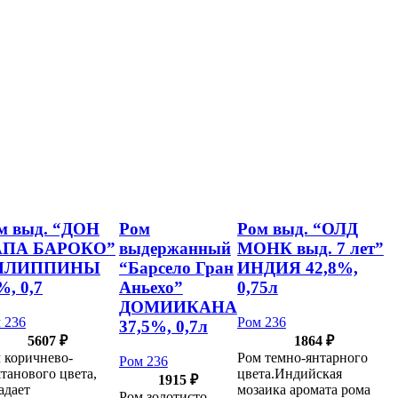
м выд. “ДОН
Ром
Ром выд. “ОЛД
ПА БАРОКО”
выдержанный
МОНК выд. 7 лет”
ИЛИППИНЫ
“Барсело Гран
ИНДИЯ 42,8%,
%, 0,7
Аньехо”
0,75л
ДОМИИКАНА
 236
Ром 236
37,5%, 0,7л
5607
₽
1864
₽
 коричнево-
Ром темно-янтарного
Ром 236
танового цвета,
цвета.Индийская
1915
₽
адает
мозаика аромата рома
Ром золотисто-