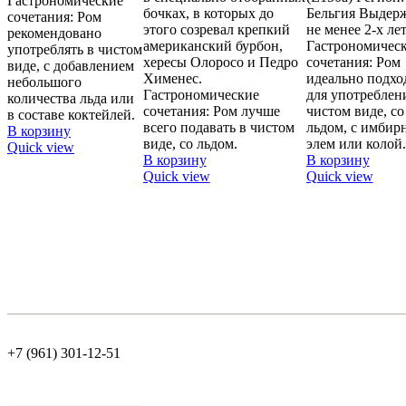
Гастрономические
бочках, в которых до
Бельгия Выдерж
сочетания: Ром
этого созревал крепкий
не менее 2-х лет
рекомендовано
американский бурбон,
Гастрономичес
употреблять в чистом
хересы Олоросо и Педро
сочетания: Ром
виде, с добавлением
Хименес.
идеально подхо
небольшого
Гастрономические
для употреблен
количества льда или
сочетания: Ром лучше
чистом виде, со
в составе коктейлей.
всего подавать в чистом
льдом, с имбир
В корзину
виде, со льдом.
элем или колой.
Quick view
В корзину
В корзину
Quick view
Quick view
+7 (961) 301-12-51