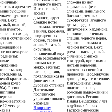
моничным,
сложена из нот
янтарного цвета.
гантным ароматом
карамели, кофе со
Интенсивный
доминирующими
сливками, ванильного
аромат
енками цукатов и
бисквита, темных
демонстрирует
или. Вкус
сухофруктов, ягодного
сладкие ноты
углый, полный, с
джема, цедры
шоколада, оттенки
ами цукатов,
цитрусовых, кардамона,
ванили, карамели,
ичневого сахара,
гвоздики, восточных
поджаренных
или и обугленного
специй, черного перца,
орехов, табака и
а, плавно
черного шоколада и
аниса. Богатый,
еходящими в
черной патоки. Вкус
округлый,
гое послевкусие.
рома — насыщенный,
насыщенный вкус
редиенты:
сильный, с мягкой
рома раскрывается
мовые
текстурой, приятными
нотами кофе
держанные
нотами карамели,
мокко, взбитых
тилляты, вода
восточных специй и
сливок, орехов,
готовленная,
пряностей. Послевкусие
появляющихся на
евой краситель -
долгое, тягучее и теплое.
фоне легких
арный колер
Ингредиенты: Вода
дубовых оттенков.
50а). Регион:
подготовленная,
Длительное
липпины
ромовый выдержанный
послевкусие
ержка:
дистиллят. Регион:
украшают нюансы
ерживается не
Индия Выдержка: 7 лет
карамели.
е 12 месяцев
в дубовых бочках
В корзину
ках из
Гастрономические