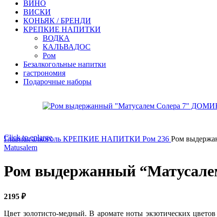
ВИНО
ВИСКИ
КОНЬЯК / БРЕНДИ
КРЕПКИЕ НАПИТКИ
ВОДКА
КАЛЬВАДОС
Ром
Безалкогольные напитки
гастрономия
Подарочные наборы
Click to enlarge
Главная
алкоголь
КРЕПКИЕ НАПИТКИ
Ром 236
Ром выдержа
Matusalem
Ром выдержанный “Матусал
2195
₽
Цвет золотисто-медный. В аромате ноты экзотических цветов 