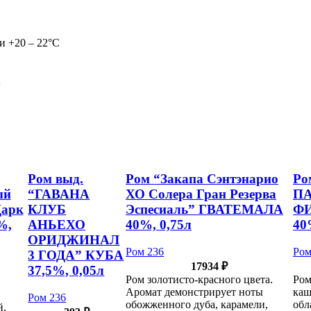
и +20 – 22°С
А
Ром выд.
Ром “Закапа Сэнтэнарио
Ро
ый
“ГАВАНА
ХО Солера Гран Резерва
ПА
Дарк
КЛУБ
Эспесиаль” ГВАТЕМАЛА
Ф
%,
АНЬЕХО
40%, 0,75л
40
ОРИДЖИНАЛ
Ром 236
Ром
3 ГОДА” КУБА
17934
₽
37,5%, 0,05л
Ром золотисто-красного цвета.
Ром
Аромат демонстрирует ноты
каш
Ром 236
обожженного дуба, карамели,
обл
й,