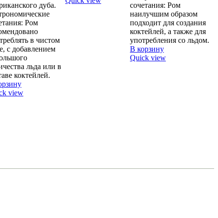
Quick view
риканского дуба.
сочетания: Ром
трономические
наилучшим образом
етания: Ром
подходит для создания
омендовано
коктейлей, а также для
треблять в чистом
употребления со льдом.
е, с добавлением
В корзину
ольшого
Quick view
ичества льда или в
таве коктейлей.
орзину
ck view