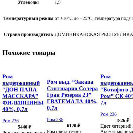
Углеводы
1,5
Температурный режим
от +10°С до +25°С, температура подач
Страна производитель
ДОМИНИКАНСКАЯ РЕСПУБЛИК
Похожие товары
Ром
Ром
Ром выд. “Закапа
выдержанный
выдержанн
Сэнтэнарио Солера
“ДОН ПАПА
“Ботафого 
Гран Резерва 23”
МАССКАРА”
Ром” СК 40
ГВАТЕМАЛА 40%,
ФИЛИППИНЫ
7л
0,7л
40%, 0,7л
Ром 236
Ром 236
1826
₽
Ром 236
6120
₽
Цвет янтарный.
5440
₽
Ром цвета темно-
Аромат мощны
Ром янтарного цвета.