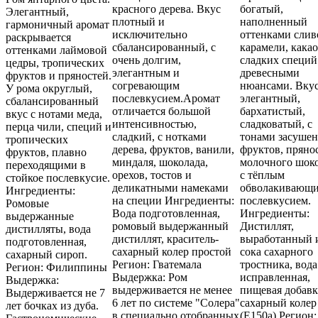
красного дерева. Вкус
богатый,
Элегантный,
плотный и
наполненный
гармоничный аромат
исключительно
оттенками сли
раскрывается
сбалансированный, с
карамели, какао
оттенками лаймовой
очень долгим,
сладких специй
цедры, тропических
элегантным и
древесными
фруктов и пряностей.
согревающим
нюансами. Вку
У рома округлый,
послевкусием.Аромат
элегантный,
сбалансированный
отличается большой
бархатистый,
вкус с нотами меда,
интенсивностью,
сладковатый, с
перца чили, специй и
сладкий, с нотками
тонами засуше
тропических
дерева, фруктов, ванили,
фруктов, пряно
фруктов, плавно
миндаля, шоколада,
молочного шоко
переходящими в
орехов, тостов и
с тёплым
стойкое послевкусие.
деликатными намеками
обволакивающ
Ингредиенты:
на специи Ингредиенты:
послевкусием.
Ромовые
Вода подготовленная,
Ингредиенты:
выдержанные
ромовый выдержанный
Дистиллят,
дистилляты, вода
дистиллят, краситель-
выработанный 
подготовленная,
сахарный колер простой
сока сахарного
сахарный сироп.
Регион: Гватемала
тростника, вода
Регион: Филиппины
Выдержка: Ром
исправленная,
Выдержка:
выдерживается не менее
пищевая добавк
Выдерживается не 7
6 лет по системе "Солера"
сахарный колер
лет бочках из дуба.
в специально отобранных
(Е150а) Регион: