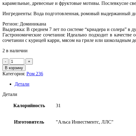
карамельные, древесные и фруктовые мотивы. Послевкусие свеж
Ингредиенты: Вода подготовленная, ромовый выдержанный ди
Регион: Доминикана
Выдержка: В среднем 7 лет по системе “криадера и солера” в д
Гастрономические сочетания: Идеально подходит в качестве 
сочетании с курицей карри, мясом на гриле или шоколадным д
2 в наличии
Количество
товара
В корзину
Ром
Категория:
Ром 236
выдержанный
"Матусалем
Детали
Солера
7"
Детали
ДОМИНИКАНА
40%,
Калорийность
31
0,7л
Изготовитель
"Альса Инвестментс, ЛЛС"