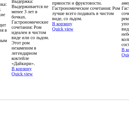
Выдержка:
пряности и фруктовости.
аме
ка:
Выдерживается не
Гастрономические сочетания: Ром
Гас
.
менее 3 лет в
лучше всего подавать в чистом
соч
кие
бочках.
виде, со льдом.
рек
Гастрономические
В корзину
упо
дит
сочетания: Ром
Quick view
вид
ия в
идеален в чистом
неб
виде или со льдом.
кол
ным
Этот ром
сос
незаменим в
В к
легендарном
Qui
коктейле
«Дайкири».
В корзину
Quick view