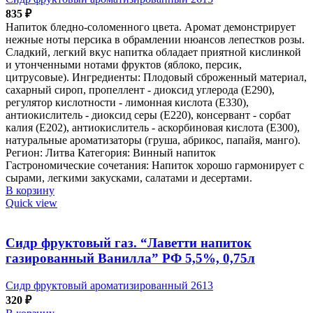
835
₽
Напиток бледно-соломенного цвета. Аромат демонстрирует
нежные ноты персика в обрамлении нюансов лепестков розы.
Сладкий, легкий вкус напитка обладает приятной кислинкой
и утонченными нотами фруктов (яблоко, персик,
цитрусовые). Ингредиенты: Плодовый сброженный материал,
сахарный сироп, пропеллент - диоксид углерода (Е290),
регулятор кислотности - лимонная кислота (Е330),
антиокислитель - диоксид серы (Е220), консервант - сорбат
калия (Е202), антиокислитель - аскорбиновая кислота (Е300),
натуральные ароматизаторы (груша, абрикос, папайя, манго).
Регион: Литва Категория: Винный напиток
Гастрономические сочетания: Напиток хорошо гармонирует с
сырами, легкими закусками, салатами и десертами.
В корзину
Quick view
Сидр фруктовый газ. “Лаветти напиток
газированный Ванилла” РФ 5,5%, 0,75л
Сидр фруктовый ароматизированный 2613
320
₽