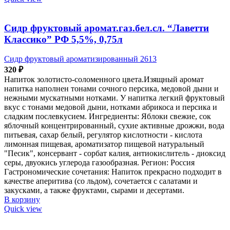
Сидр фруктовый аромат.газ.бел.сл. “Лаветти
Классико” РФ 5,5%, 0,75л
Сидр фруктовый ароматизированный 2613
320
₽
Напиток золотисто-соломенного цвета.Изящный аромат
напитка наполнен тонами сочного персика, медовой дыни и
нежными мускатными нотками. У напитка легкий фруктовый
вкус с тонами медовой дыни, нотками абрикоса и персика и
сладким послевкусием. Ингредиенты: Яблоки свежие, сок
яблочный концентрированный, сухие активные дрожжи, вода
питьевая, сахар белый, регулятор кислотности - кислота
лимонная пищевая, ароматизатор пищевой натуральный
"Песик", консервант - сорбат калия, антиокислитель - диоксид
серы, двуокись углерода газообразная. Регион: Россия
Гастрономические сочетания: Напиток прекрасно подходит в
качестве аперитива (со льдом), сочетается с салатами и
закусками, а также фруктами, сырами и десертами.
В корзину
Quick view