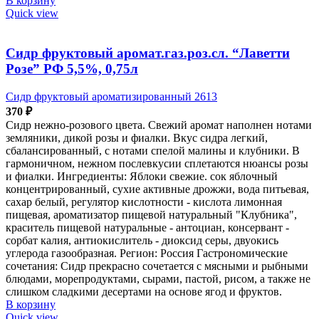
В корзину
Quick view
Сидр фруктовый аромат.газ.роз.сл. “Лаветти
Розе” РФ 5,5%, 0,75л
Сидр фруктовый ароматизированный 2613
370
₽
Сидр нежно-розового цвета. Свежий аромат наполнен нотами
земляники, дикой розы и фиалки. Вкус сидра легкий,
сбалансированный, с нотами спелой малины и клубники. В
гармоничном, нежном послевкусии сплетаются нюансы розы
и фиалки. Ингредиенты: Яблоки свежие. сок яблочный
концентрированный, сухие активные дрожжи, вода питьевая,
сахар белый, регулятор кислотности - кислота лимонная
пищевая, ароматизатор пищевой натуральный "Клубника",
краситель пищевой натуральные - антоциан, консервант -
сорбат калия, антиокислитель - диоксид серы, двуокись
углерода газообразная. Регион: Россия Гастрономические
сочетания: Сидр прекрасно сочетается с мясными и рыбными
блюдами, морепродуктами, сырами, пастой, рисом, а также не
слишком сладкими десертами на основе ягод и фруктов.
В корзину
Quick view