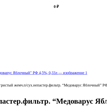
0
₽
гристый жемч.п/сух.непастер.фильтр. “Медоварус Яблочный” РФ
пастер.фильтр. “Медоварус Яб