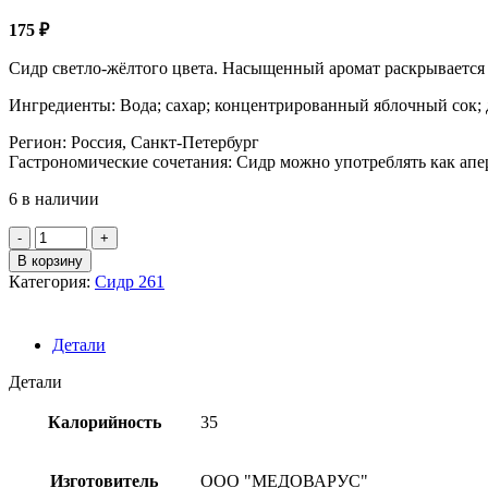
175
₽
Сидр светло-жёлтого цвета. Насыщенный аромат раскрывается 
Ингредиенты: Вода; сахар; концентрированный яблочный сок;
Регион: Россия, Санкт-Петербург
Гастрономические сочетания: Сидр можно употреблять как апе
6 в наличии
Количество
товара
В корзину
Сидр
Категория:
Сидр 261
игристый
жемч.п/
сух.непастер.фильтр.
Детали
"Медоварус
Яблочный"
Детали
РФ
4,5%,
Калорийность
35
0,33л
Изготовитель
ООО "МЕДОВАРУС"