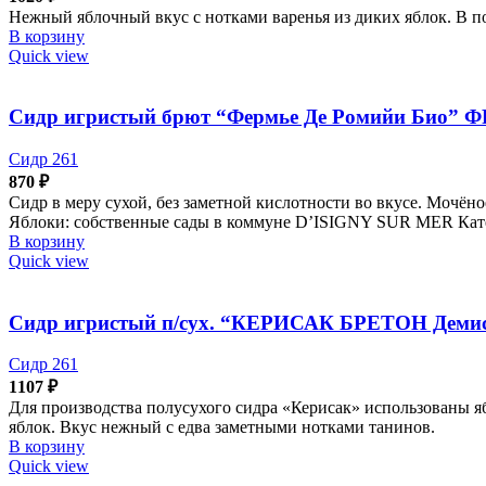
Нежный яблочный вкус с нотками варенья из диких яблок. В по
В корзину
Quick view
Сидр игристый брют “Фермье Де Ромийи Био” ФР
Сидр 261
870
₽
Сидр в меру сухой, без заметной кислотности во вкусе. Мочён
Яблоки: собственные сады в коммуне D’ISIGNY SUR MER Катего
В корзину
Quick view
Сидр игристый п/сух. “КЕРИСАК БРЕТОН Демисе
Сидр 261
1107
₽
Для производства полусухого сидра «Керисак» использованы 
яблок. Вкус нежный с едва заметными нотками танинов.
В корзину
Quick view