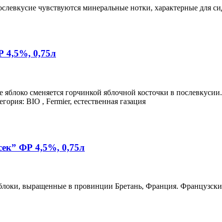
слевкусие чувствуются минеральные нотки, характерные для сид
 4,5%, 0,75л
ое яблоко сменяется горчинкой яблочной косточки в послевкусии
рия: BIO , Fermier, естественная газация
к” ФР 4,5%, 0,75л
яблоки, выращенные в провинции Бретань, Франция. Французски