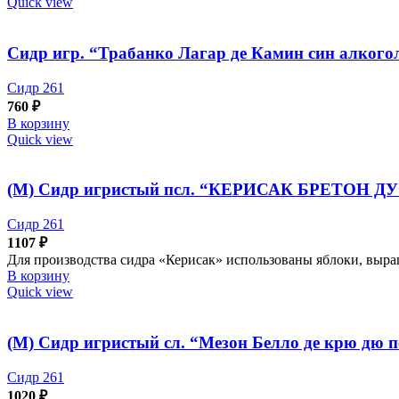
Quick view
Сидр игр. “Трабанко Лагар де Камин син алкого
Сидр 261
760
₽
В корзину
Quick view
(М) Сидр игристый псл. “КЕРИСАК БРЕТОН ДУ”
Сидр 261
1107
₽
Для производства сидра «Керисак» использованы яблоки, выр
В корзину
Quick view
(М) Сидр игристый сл. “Мезон Белло де крю дю п
Сидр 261
1020
₽