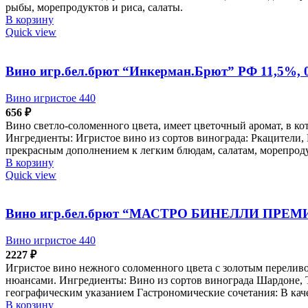
рыбы, морепродуктов и риса, салаты.
В корзину
Quick view
Вино игр.бел.брют “Инкерман.Брют” РФ 11,5%, 
Вино игристое 440
656
₽
Вино светло-соломенного цвета, имеет цветочный аромат, в к
Ингредиенты: Игристое вино из сортов винограда: Ркацители,
прекрасным дополнением к легким блюдам, салатам, морепроду
В корзину
Quick view
Вино игр.бел.брют “МАСТРО БИНЕЛЛИ ПРЕМИУМ
Вино игристое 440
2227
₽
Игристое вино нежного соломенного цвета с золотым переливо
нюансами. Ингредиенты: Вино из сортов винограда Шардоне, 
географическим указанием Гастрономические сочетания: В каче
В корзину