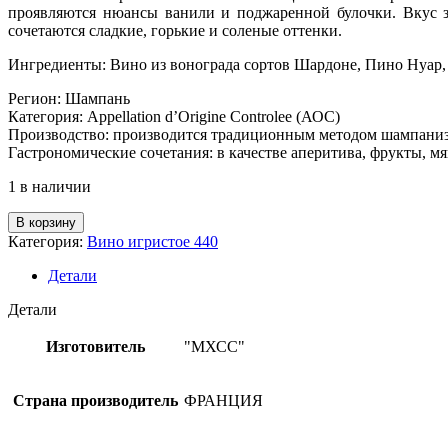
проявляются нюансы ванили и поджаренной булочки. Вкус з
сочетаются сладкие, горькие и соленые оттенки.
Ингредиенты: Вино из вонограда сортов Шардоне, Пино Нуар, 
Регион: Шампань
Категория: Appellation d’Origine Controlee (АОС)
Производство: производится традиционным методом шампанизац
Гастрономические сочетания: в качестве аперитива, фрукты, мя
1 в наличии
Количество
В корзину
товара
Категория:
Вино игристое 440
Вино
игристое
Детали
выд.бел.брют
"Шампанское
Детали
Дом
Периньон
Изготовитель
"МХСС"
2015г."
п/
у
Страна производитель
ФРАНЦИЯ
ФР
12,5%,