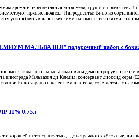
жном аромате переплетаются ноты меда, груши и пряностей. В 
рисутствуют пряные нюансы. Ингредиенты: Вино из сорта виногр
тся употреблять в паре с мягкими сырами, фруктовыми салатам
ЕМИУМ МАЛЬВАЗИЯ” подарочный набор с бокала
тонами. Соблазнительный аромат вина демонстрирует оттенки в
а винограда Мальвазия ди Кандия; консервант диоксид серы (Е
ания: Вино хорошо в качестве аперитива, сочетается с салата
БЛР 11% 0,75л
кет с хорошей интенсивностью , где встречаются яблочные, цит