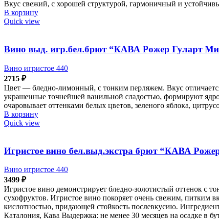
Вкус свежий, с хорошей структурой, гармоничный и устойчивы
В корзину
Quick view
Вино выд. игр.бел.брют “КАВА Рожер Гуларт М
Вино игристое 440
2715
₽
Цвет — бледно-лимонный, с тонким перляжем. Вкус отличается
украшенные точнейшей ванильной сладостью, формируют ядро
очаровывает оттенками белых цветов, зеленого яблока, цитрус
В корзину
Quick view
Игристое вино бел.выд.экстра брют “КАВА Роже
Вино игристое 440
3499
₽
Игристое вино демонстрирует бледно-золотистый оттенок с то
сухофруктов. Игристое вино покоряет очень свежим, питким в
кислотностью, придающей стойкость послевкусию. Ингредиенты
Каталония, Кава Выдержка: не менее 30 месяцев на осадке в б