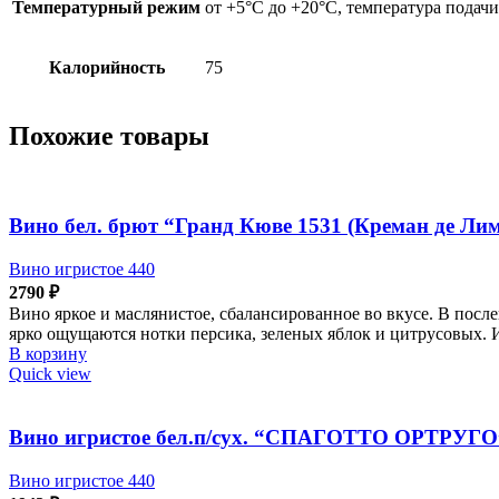
0,75л
Температурный режим
от +5°С до +20°С, температура подачи
Калорийность
75
Похожие товары
Вино бел. брют “Гранд Кюве 1531 (Креман де Лим
Вино игристое 440
2790
₽
Вино яркое и маслянистое, сбалансированное во вкусе. В посл
ярко ощущаются нотки персика, зеленых яблок и цитрусовых. 
В корзину
Quick view
Вино игристое бел.п/сух. “СПАГОТТО ОРТРУГО”
Вино игристое 440