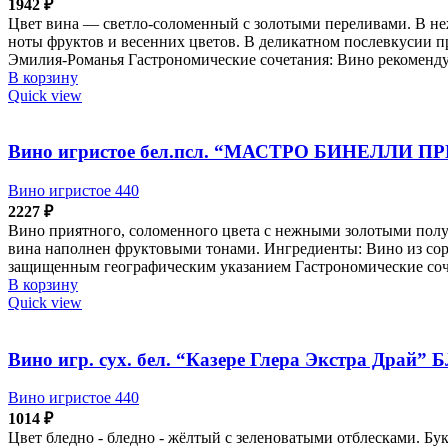
1942
₽
Цвет вина — светло-соломенный с золотыми переливами. В не
ноты фруктов и весенних цветов. В деликатном послевкусии п
Эмилия-Романья Гастрономические сочетания: Вино рекомендуе
В корзину
Quick view
Вино игристое бел.псл. “МАСТРО БИНЕЛЛИ ПР
Вино игристое 440
2227
₽
Вино приятного, соломенного цвета с нежными золотыми полу
вина наполнен фруктовыми тонами. Ингредиенты: Вино из сорт
защищенным географическим указанием Гастрономические сочет
В корзину
Quick view
Вино игр. сух. бел. “Казере Глера Экстра Драй” 
Вино игристое 440
1014
₽
Цвет бледно - бледно - жёлтый с зеленоватыми отблесками. Бу