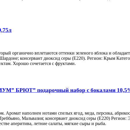
0,75л
оторый органично вплетаются оттенки зеленого яблока и облада
 Шардоне; консервант диоксид серы (Е220). Регион: Крым Катег
ктам. Хорошо сочетается с фруктами.
” БРЮТ” подарочный набор с бокалами 10,5%
м. Аромат наполнен нотами спелых ягод, меда, персика, абрико
Треббьяно, Мальвазия; консервант диоксид серы (Е220) Регион
стве аперитива, летние салаты, мягкие сыры и рыба.