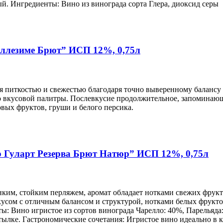
й. Ингредиенты: Вино из винограда сорта Глера, диоксид серы
иллезиме Брют” ИСП 12%, 0,75л
 питкостью и свежестью благодаря точно выверенному балансу 
 вкусовой палитры. Послевкусие продолжительное, запоминаю
овых фруктов, груши и белого персика.
р Гуларт Резерва Брют Натюр” ИСП 12%, 0,75л
нким, стойким перляжем, аромат обладает нотками свежих фрук
кусом с отличным балансом и структурой, нотками белых фрукт
: Вино игристое из сортов винограда Чарелло: 40%, Парельяда:
утылке. Гастрономические сочетания: Игристое вино идеально в 