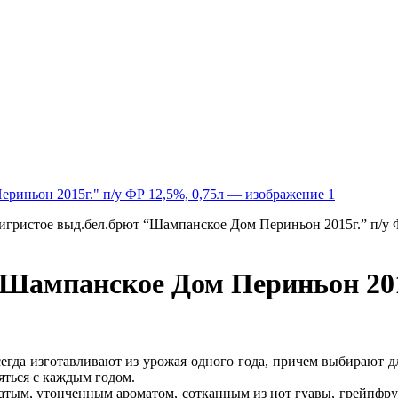
игристое выд.бел.брют “Шампанское Дом Периньон 2015г.” п/у Ф
“Шампанское Дом Периньон 2015
сегда изготавливают из урожая одного года, причем выбирают дл
яться с каждым годом.
тым, утонченным ароматом, сотканным из нот гуавы, грейпфруто