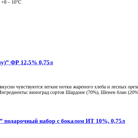
 +8 – 10°С
у)” ФР 12,5% 0,75л
евкусии чувствуются легкие нотки жареного хлеба и лесных орех
Ингредиенты: виноград сортов Шардоне (70%), Шенен блан (20%)
 подарочный набор с бокалом ИТ 10%, 0,75л