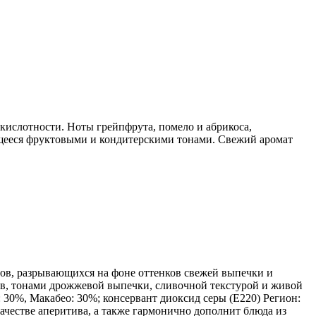
кислотности. Ноты грейпфрута, помело и абрикоса,
щееся фруктовыми и кондитерскими тонами. Свежий аромат
тов, разрывающихся на фоне оттенков свежей выпечки и
ов, тонами дрожжевой выпечки, сливочной текстурой и живой
 30%, Макабео: 30%; консервант диоксид серы (Е220) Регион:
качестве аперитива, а также гармонично дополнит блюда из