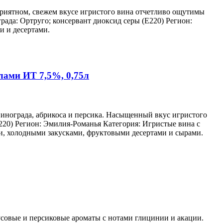
приятном, свежем вкусе игристого вина отчетливо ощутимы
ада: Ортруго; консервант диоксид серы (Е220) Регион:
и и десертами.
ми ИТ 7,5%, 0,75л
инограда, абрикоса и персика. Насыщенный вкус игристого
220) Регион: Эмилия-Романья Категория: Игристые вина с
ми, холодными закусками, фруктовыми десертами и сырами.
русовые и персиковые ароматы с нотами глицинии и акации.