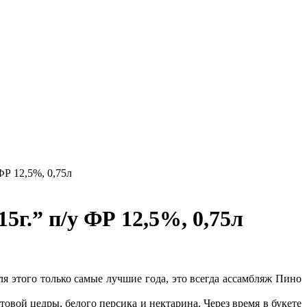
Р 12,5%, 0,75л
г.” п/у ФР 12,5%, 0,75л
я этого только самые лучшие года, это всегда ассамбляж Пино
вой цедры, белого персика и нектарина. Через время в букете