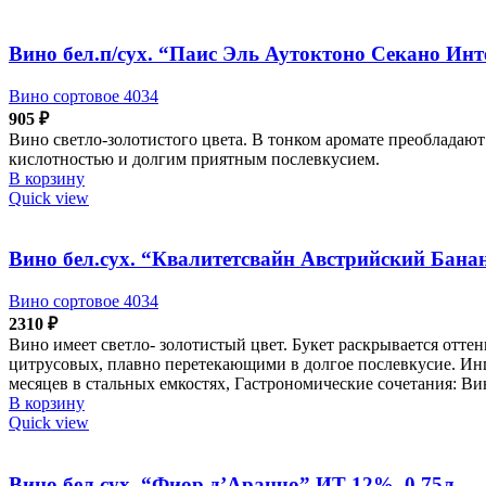
Вино бел.п/сух. “Паис Эль Аутоктоно Секано Ин
Вино сортовое 4034
905
₽
Вино светло-золотистого цвета. В тонком аромате преобладаю
кислотностью и долгим приятным послевкусием.
В корзину
Quick view
Вино бел.сух. “Квалитетсвайн Австрийский Бан
Вино сортовое 4034
2310
₽
Вино имеет светло- золотистый цвет. Букет раскрывается отте
цитрусовых, плавно перетекающими в долгое послевкусие. Инг
месяцев в стальных емкостях, Гастрономические сочетания: Ви
В корзину
Quick view
Вино бел.сух. “Фиор д’Аранчо” ИТ 12%, 0,75л