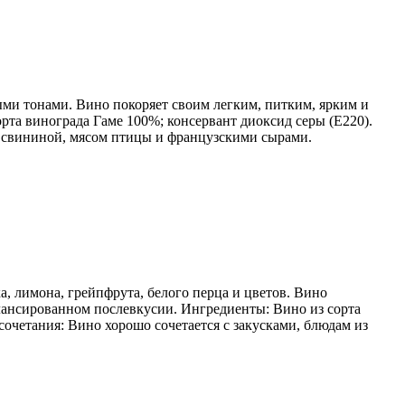
и тонами. Вино покоряет своим легким, питким, ярким и
та винограда Гаме 100%; консервант диоксид серы (Е220).
 со свининой, мясом птицы и французскими сырами.
, лимона, грейпфрута, белого перца и цветов. Вино
лансированном послевкусии. Ингредиенты: Вино из сорта
сочетания: Вино хорошо сочетается с закусками, блюдам из