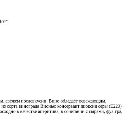
 10°С
ом, свежем послевкусии. Вино обладает освежающим,
 из сорта винограда Вионье; консервант диоксид серы (Е220)
сходно в качестве аперитива, в сочетании с сырами, фуа-гра,