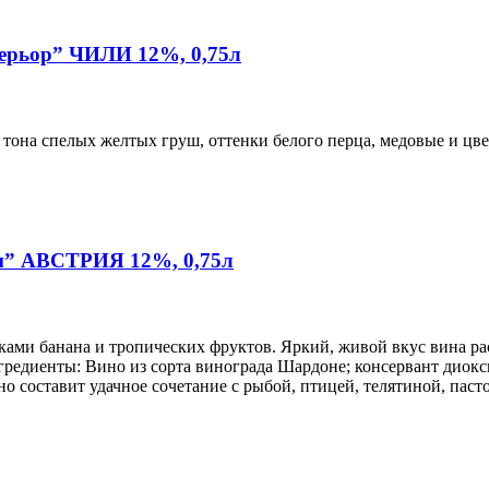
терьор” ЧИЛИ 12%, 0,75л
т тона спелых желтых груш, оттенки белого перца, медовые и ц
ан” АВСТРИЯ 12%, 0,75л
нками банана и тропических фруктов. Яркий, живой вкус вина р
редиенты: Вино из сорта винограда Шардоне; консервант диокс
но составит удачное сочетание с рыбой, птицей, телятиной, пас