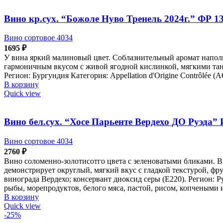
Вино кр.сух. “Божоле Нуво Тренель 2024г.” ФР 1
Вино сортовое 4034
1695
₽
У вина яркий малиновый цвет. Соблазнительный аромат напол
гармоничным вкусом с живой ягодной кислинкой, мягкими тани
Регион: Бургундия Категория: Appellation d'Origine Contrôlé
В корзину
Quick view
Вино бел.сух. “Хосе Парьенте Вердехо ДО Руэда”
Вино сортовое 4034
2760
₽
Вино соломенно-золотисотго цвета с зеленоватыми бликами. В
демонстрирует округлый, мягкий вкус с гладкой текстурой, ф
винограда Вердехо; консервант диоксид серы (Е220). Регион: Р
рыбы, морепродуктов, белого мяса, пастой, рисом, копчеными 
В корзину
Quick view
-25%