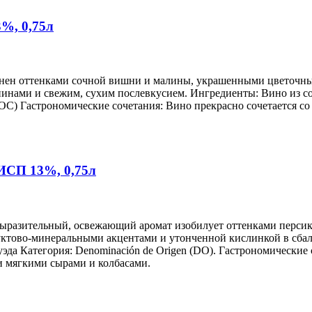
3%, 0,75л
нен оттенками сочной вишни и малины, украшенными цветочным
нами и свежим, сухим послевкусием. Ингредиенты: Вино из сор
e (AOC) Гастрономические сочетания: Вино прекрасно сочетается
 ИСП 13%, 0,75л
ыразительный, освежающий аромат изобилует оттенками персика
руктово-минеральными акцентами и утонченной кислинкой в сба
уэда Категория: Denominación de Origen (DO). Гастрономические 
и мягкими сырами и колбасами.