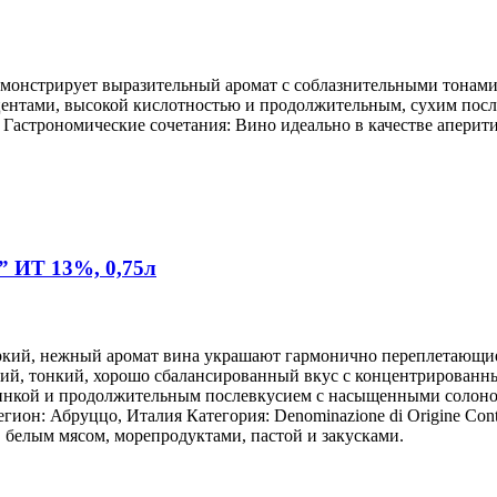
емонстрирует выразительный аромат с соблазнительными тонами 
центами, высокой кислотностью и продолжительным, сухим посл
Гастрономические сочетания: Вино идеально в качестве аперитив
” ИТ 13%, 0,75л
Яркий, нежный аромат вина украшают гармонично переплетающие
кий, тонкий, хорошо сбалансированный вкус с концентрирован
инкой и продолжительным послевкусием с насыщенными солоно
егион: Абруццо, Италия Категория: Denominazione di Origine Co
, белым мясом, морепродуктами, пастой и закусками.