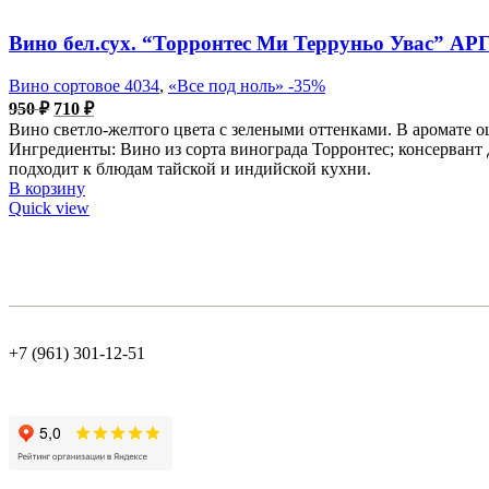
Вино бел.сух. “Торронтес Ми Терруньо Увас” А
Вино сортовое 4034
,
«Все под ноль» -35%
Первоначальная
Текущая
950
₽
710
₽
цена
цена:
Вино светло-желтого цвета с зелеными оттенками. В аромате о
составляла
710 ₽.
Ингредиенты: Вино из сорта винограда Торронтес; консервант 
950 ₽.
подходит к блюдам тайской и индийской кухни.
В корзину
Quick view
+7 (961) 301-12-51