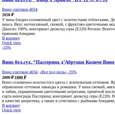
Вино сортовое 4034
2050
₽
У вина бледно-соломенный цвет с золотистыми отблесками. Д
аниса. Вкус интенсивный, свежий, с фруктово-цветочными ак
Джалло: 100%, консервант диоксид серы (Е220) Регион: Венето 
пряными блюдами.
В корзину
Quick view
-33%
Вино бел.сух. “Пассерина д’Абруццо Кодиче Вино
Вино сортовое 4034
,
«Все под ноль» -35%
Первоначальная
Текущая
2800
₽
1880
₽
цена
цена:
Вино соломенно-золотистого цвета с зеленоватым оттенком. 
составляла
1880 ₽.
обрамлении оттенков лаванды и ромашки. У вина свежий, мяг
2800 ₽.
и лайма, украшенными цветочными штрихами, приятной кисл
сорта винограда Пассерина; консервант диоксид серы (Е220). Р
в качестве аперитива, а также в сочетании с рыбными блюдами
В корзину
Quick view