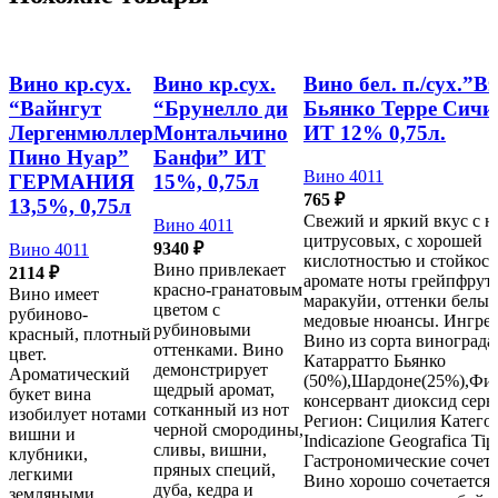
Вино кр.сух.
Вино кр.сух.
Вино бел. п./сух.”В
“Вайнгут
“Брунелло ди
Бьянко Терре Сичи
Лергенмюллер
Монтальчино
ИТ 12% 0,75л.
Пино Нуар”
Банфи” ИТ
Вино 4011
ГЕРМАНИЯ
15%, 0,75л
765
₽
13,5%, 0,75л
Свежий и яркий вкус с н
Вино 4011
цитрусовых, с хорошей
9340
₽
Вино 4011
кислотностью и стойкост
Вино привлекает
2114
₽
аромате ноты грейпфрута
красно-гранатовым
Вино имеет
маракуйи, оттенки белых
цветом с
рубиново-
медовые нюансы. Ингре
рубиновыми
красный, плотный
Вино из сорта винограда
оттенками. Вино
цвет.
Катарратто Бьянко
демонстрирует
Ароматический
(50%),Шардоне(25%),Фиа
щедрый аромат,
букет вина
консервант диоксид серы
сотканный из нот
изобилует нотами
Регион: Сицилия Катего
черной смородины,
вишни и
Indicazione Geografica Tip
сливы, вишни,
клубники,
Гастрономические сочета
пряных специй,
легкими
Вино хорошо сочетается 
дуба, кедра и
земляными