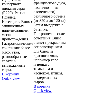
французского дуба,
консервант
частично — из
диоксид серы
словенского)
(Е220). Регион:
различного объема
Пфальц.
(от 350 л до 120 гл).
Категория: Вино с
Затем выдержка в
защищенным
бутылке.
наименованием
Гастрономические
места
сочетания: Вино
происхождения.
станет прекрасным
Гастрономические
сопровождением
сочетания: белое
для блюд из
мясо, утка,
красного мяса,
разнообразные
например каре
салаты и
ягненка с
выдержанные
тимьяном и
сыры.
чесноком, птицы,
В корзину
выдержанных
Quick view
сыров.
В корзину
Quick view