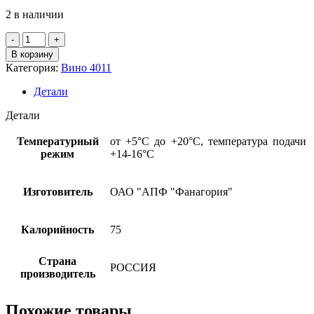
2 в наличии
Количество
товара
В корзину
Вино
Категория:
Вино 4011
кр.сух.
"САПЕРАВИ
Детали
ФАНАГОРИИ.
НОМЕРНОЙ
Детали
РЕЗЕРВ"
РФ
Температурный
от +5°С до +20°С, температура подачи
12%,
режим
+14-16°С
0,75л
Изготовитель
ОАО "АПФ "Фанагория"
Калорийность
75
Страна
РОССИЯ
производитель
Похожие товары