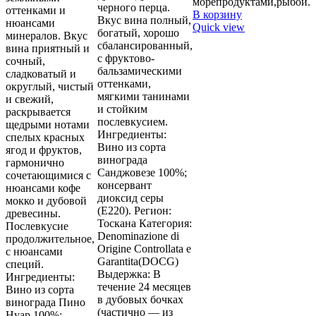
морепродуктами,рыбой.
черного перца.
оттенками и
В корзину
Вкус вина полный,
нюансами
Quick view
богатый, хорошо
минералов. Вкус
сбалансированный,
вина приятный и
с фруктово-
сочный,
бальзамическими
сладковатый и
оттенками,
округлый, чистый
мягкими танинами
и свежий,
и стойким
раскрывается
послевкусием.
щедрыми нотами
Ингредиенты:
спелых красных
Вино из сорта
ягод и фруктов,
винограда
гармонично
Санджовезе 100%;
сочетающимися с
консервант
нюансами кофе
диоксид серы
мокко и дубовой
(Е220). Регион:
древесины.
Тоскана Категория:
Послевкусие
Denominazione di
продолжительное,
Origine Controllata e
с нюансами
Garantita(DOCG)
специй.
Выдержка: В
Ингредиенты:
течение 24 месяцев
Вино из сорта
в дубовых бочках
винограда Пино
(частично — из
Нуар 100%;