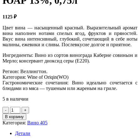
ЮАР 13%, 0,75л
1125
₽
Цвет вина — насыщенный красный. Выразительный аромат
вина наполнен нотами спелых ягод, фруктов и пряностей.
Вкус вина интенсивный, глубокий, сочетающий в себе ноты
малины, ежевики и сливы. Послевкусие долгое и приятное.
Ингредиенты: Вино из сортов винограда Каберне совиньон и
Мерло; консервант диоксид серы (Е220).
Регион: Веллингтон.
Категория: Wine of Oriqin(WO)
Гастрономические сочетания: Вино идеально сочетается с
блюдами из мяса — тушеным или жареным на гриле.
5 в наличии
Количество
товара
В корзину
Вино
Категория:
Вино 405
кр.сух.
"Массаи
Детали
Каберне-