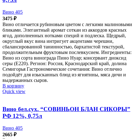
Вино 405
3475
₽
Вино отличается рубиновым цветом с легкими малиновыми
бликами. Элегантный аромат соткан из аккордов красных
ягод, дополненных нотками специй и подлеска. Щедрый,
округлый вкус вина интригует акцентами черешни,
сбалансированной танинностью, бархатистой текстурой,
продолжительным фруктовым послевкусием. Ингредиенты:
Вино из сорта винограда Пино Нуар; консервант диоксид
серы (Е220). Регион: Россия, Краснодарский край, долина
Семигорья Гастрономические сочетания: Вино отлично
подойдёт для изысканных блюд из ягнятины, мяса дичи и
выдержанных сыров.
В корзину
Quick view
Вино бел.сух. “СОВИНЬОН БЛАН СИКОРЫ”
РФ 12%, 0,75л
Вино 405
2665
₽