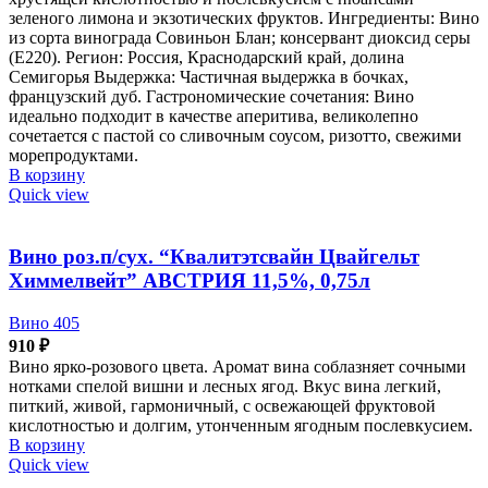
зеленого лимона и экзотических фруктов. Ингредиенты: Вино
из сорта винограда Совиньон Блан; консервант диоксид серы
(Е220). Регион: Россия, Краснодарский край, долина
Семигорья Выдержка: Частичная выдержка в бочках,
французский дуб. Гастрономические сочетания: Вино
идеально подходит в качестве аперитива, великолепно
сочетается с пастой со сливочным соусом, ризотто, свежими
морепродуктами.
В корзину
Quick view
Вино роз.п/сух. “Квалитэтсвайн Цвайгельт
Химмелвейт” АВСТРИЯ 11,5%, 0,75л
Вино 405
910
₽
Вино ярко-розового цвета. Аромат вина соблазняет сочными
нотками спелой вишни и лесных ягод. Вкус вина легкий,
питкий, живой, гармоничный, с освежающей фруктовой
кислотностью и долгим, утонченным ягодным послевкусием.
В корзину
Quick view