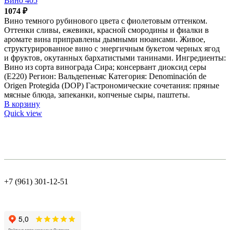
Вино 405
1074
₽
Вино темного рубинового цвета с фиолетовым оттенком.
Оттенки сливы, ежевики, красной смородины и фиалки в
аромате вина приправлены дымными нюансами. Живое,
структурированное вино с энергичным букетом черных ягод
и фруктов, окутанных бархатистыми танинами. Ингредиенты:
Вино из сорта винограда Сира; консервант диоксид серы
(Е220) Регион: Вальдепеньяс Категория: Denominación de
Origen Protegida (DOP) Гастрономические сочетания: пряные
мясные блюда, запеканки, копченые сыры, паштеты.
В корзину
Quick view
+7 (961) 301-12-51