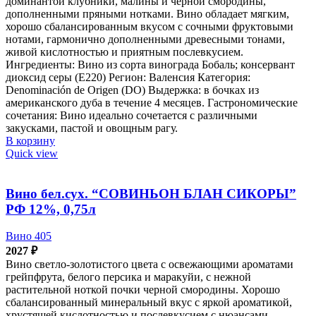
доминантой клубники, малины и черной смородины,
дополненными пряными нотками. Вино обладает мягким,
хорошо сбалансированным вкусом с сочными фруктовыми
нотами, гармонично дополненными древесными тонами,
живой кислотностью и приятным послевкусием.
Ингредиенты: Вино из сорта винограда Бобаль; консервант
диоксид серы (Е220) Регион: Валенсия Категория:
Denominación de Origen (DO) Выдержка: в бочках из
американского дуба в течение 4 месяцев. Гастрономические
сочетания: Вино идеально сочетается с различными
закусками, пастой и овощным рагу.
В корзину
Quick view
Вино бел.сух. “СОВИНЬОН БЛАН СИКОРЫ”
РФ 12%, 0,75л
Вино 405
2027
₽
Вино светло-золотистого цвета с освежающими ароматами
грейпфрута, белого персика и маракуйи, с нежной
растительной ноткой почки черной смородины. Хорошо
сбалансированный минеральный вкус с яркой ароматикой,
хрустящей кислотностью и послевкусием с нюансами