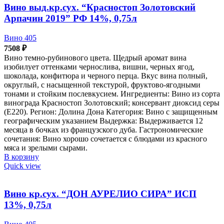
Вино выд.кр.сух. “Красностоп Золотовский
Арпачин 2019” РФ 14%, 0,75л
Вино 405
7508
₽
Вино темно-рубинового цвета. Щедрый аромат вина
изобилует оттенками чернослива, вишни, черных ягод,
шоколада, конфитюра и черного перца. Вкус вина полный,
округлый, с насыщенной текстурой, фруктово-ягодными
тонами и стойким послевкусием. Ингредиенты: Вино из сорта
винограда Красностоп Золотовский; консервант диоксид серы
(Е220). Регион: Долина Дона Категория: Вино с защищенным
географическим указанием Выдержка: Выдерживается 12
месяца в бочках из французского дуба. Гастрономические
сочетания: Вино хорошо сочетается с блюдами из красного
мяса и зрелыми сырами.
В корзину
Quick view
Вино кр.сух. “ДОН АУРЕЛИО СИРА” ИСП
13%, 0,75л