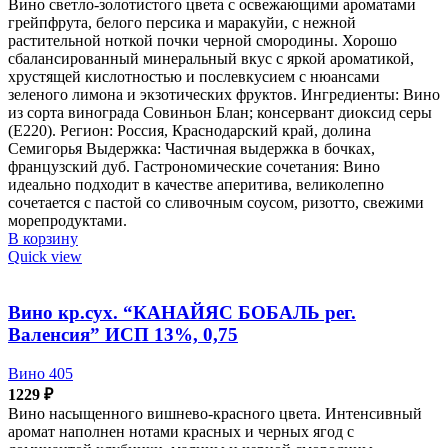
Вино светло-золотистого цвета с освежающими ароматами
грейпфрута, белого персика и маракуйи, с нежной
растительной ноткой почки черной смородины. Хорошо
сбалансированный минеральный вкус с яркой ароматикой,
хрустящей кислотностью и послевкусием с нюансами
зеленого лимона и экзотических фруктов. Ингредиенты: Вино
из сорта винограда Совиньон Блан; консервант диоксид серы
(Е220). Регион: Россия, Краснодарский край, долина
Семигорья Выдержка: Частичная выдержка в бочках,
французский дуб. Гастрономические сочетания: Вино
идеально подходит в качестве аперитива, великолепно
сочетается с пастой со сливочным соусом, ризотто, свежими
морепродуктами.
В корзину
Quick view
Вино кр.сух. “КАНАЙЯС БОБАЛЬ рег.
Валенсия” ИСП 13%, 0,75
Вино 405
1229
₽
Вино насыщенного вишнево-красного цвета. Интенсивный
аромат наполнен нотами красных и черных ягод с