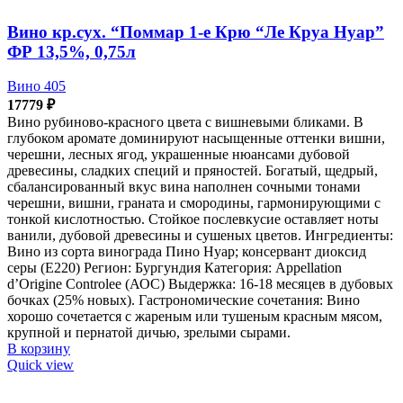
Вино кр.сух. “Поммар 1-е Крю “Ле Круа Нуар”
ФР 13,5%, 0,75л
Вино 405
17779
₽
Вино рубиново-красного цвета с вишневыми бликами. В
глубоком аромате доминируют насыщенные оттенки вишни,
черешни, лесных ягод, украшенные нюансами дубовой
древесины, сладких специй и пряностей. Богатый, щедрый,
сбалансированный вкус вина наполнен сочными тонами
черешни, вишни, граната и смородины, гармонирующими с
тонкой кислотностью. Стойкое послевкусие оставляет ноты
ванили, дубовой древесины и сушеных цветов. Ингредиенты:
Вино из сорта винограда Пино Нуар; консервант диоксид
серы (Е220) Регион: Бургундия Категория: Appellation
d’Origine Controlee (АОС) Выдержка: 16-18 месяцев в дубовых
бочках (25% новых). Гастрономические сочетания: Вино
хорошо сочетается с жареным или тушеным красным мясом,
крупной и пернатой дичью, зрелыми сырами.
В корзину
Quick view