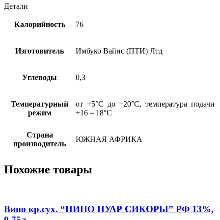
Совиньон/
Детали
Мерло"
ЮАР
Калорийность
76
13%,
0,75л
Изготовитель
Имбуко Вайнс (ПТИ) Лтд
Углеводы
0,3
Температурный
от +5°С до +20°С, температура подачи
режим
+16 – 18°С
Страна
ЮЖНАЯ АФРИКА
производитель
Похожие товары
Вино кр.сух. “ПИНО НУАР СИКОРЫ” РФ 13%,
0,75л