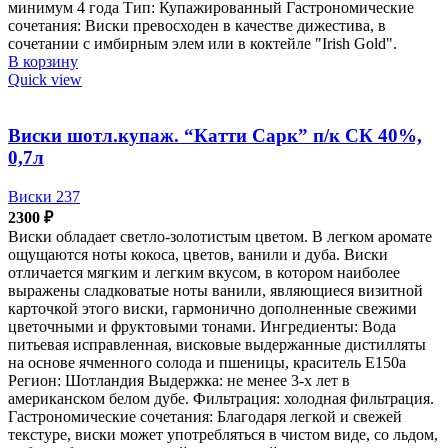
минимум 4 года Тип: Купажированный Гастрономические
сочетания: Виски превосходен в качестве дижестива, в
сочетании с имбирным элем или в коктейле "Irish Gold".
В корзину
Quick view
Виски шотл.купаж. “Катти Сарк” п/к СК 40%,
0,7л
Виски 237
2300
₽
Виски обладает светло-золотистым цветом. В легком аромате
ощущаются ноты кокоса, цветов, ванили и дуба. Виски
отличается мягким и легким вкусом, в котором наиболее
выражены сладковатые ноты ванили, являющиеся визитной
карточкой этого виски, гармонично дополненные свежими
цветочными и фруктовыми тонами. Ингредиенты: Вода
питьевая исправленная, висковые выдержанные дистилляты
на основе ячменного солода и пшеницы, краситель Е150а
Регион: Шотландия Выдержка: не менее 3-х лет в
американском белом дубе. Фильтрация: холодная фильтрация.
Гастрономические сочетания: Благодаря легкой и свежей
текстуре, виски может употребляться в чистом виде, со льдом,