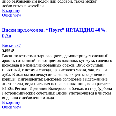
либо разбавленным водой или содовой, также может
добавляться в коктейли.
В корзину
Quick view
Виски ирл.о/солод. “Поугс” ИРЛАНДИЯ 40%,
0,7л
Виски 237
3455
₽
Виски золотисто-янтарного цвета, демонстрирует сложный
аромат, сотканный из нот цветов лаванды, кунжута, соленого
шоколада и карамелизированных орехов. Вкус округлый,
приятный, с нотами солода, арахисового масла, чая, трав и
дуба. В долгом послевкусии слышны акценты карамели и
корицы. Ингредиенты: Висковые солодовые выдержанные
дистилляты, вода питьевая исправленная, пищевой краситель
Е150а. Регион: Ирландия Выдержка: в бочках из-под бурбона
Гастрономические сочетания: Виски употребляется в чистом
виде или с добавлением льда.
В корзину
Quick view