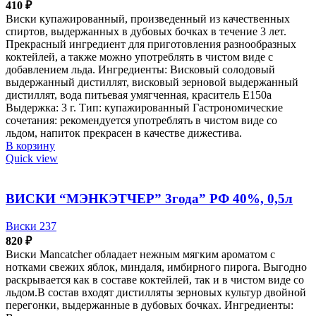
410
₽
Виски купажированный, произведенный из качественных
спиртов, выдержанных в дубовых бочках в течение 3 лет.
Прекрасный ингредиент для приготовления разнообразных
коктейлей, а также можно употреблять в чистом виде с
добавлением льда. Ингредиенты: Висковый солодовый
выдержанный дистиллят, висковый зерновой выдержанный
дистиллят, вода питьевая умягченная, краситель Е150а
Выдержка: 3 г. Тип: купажированный Гастрономические
сочетания: рекомендуется употреблять в чистом виде со
льдом, напиток прекрасен в качестве дижестива.
В корзину
Quick view
ВИСКИ “МЭНКЭТЧЕР” 3года” РФ 40%, 0,5л
Виски 237
820
₽
Виски Mancatcher обладает нежным мягким ароматом с
нотками свежих яблок, миндаля, имбирного пирога. Выгодно
раскрывается как в составе коктейлей, так и в чистом виде со
льдом.В состав входят дистилляты зерновых культур двойной
перегонки, выдержанные в дубовых бочках. Ингредиенты: