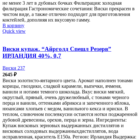
не менее 3 лет в дубовых бочках Фильтрация: холодная
фильтрация Гастрономические сочетания: Виски прекрасен в
чистом виде, а также отлично подходит для приготовления
коктейлей, дополняя их вкусовую гамму.
В корзину
Quick view
Виски купаж. “Айрголд Спешл Резерв”
ИРЛАНДИЯ 40%, 0,7
Виски 237
2645
₽
Виски золотисто-янтарного цвета. Аромат наполнен тонами
корицы, гвоздики, сладкой карамели, выпечки, ячменя,
ванили и нотами темного шоколада. Вкус виски мягкий,
округлый, пряный, очень дружелюбный, с тонами черного
перца и ванили, оттенками абрикоса и запеченного яблока,
нюансами хлопьев с медом, ванильного кекса и ириски. В
теплом, сливочном послевкусии остаются нотки поджаренной
дубовой древесины, орехов, перца и зерна. Ингредиенты:
Купаж висковых зерновых выдержанных дистиллятов и
висковых солодовых выдержанныхдистиллятов, вода
исправленная, краситель Е150а. Регион: Ирландия Выдержка: