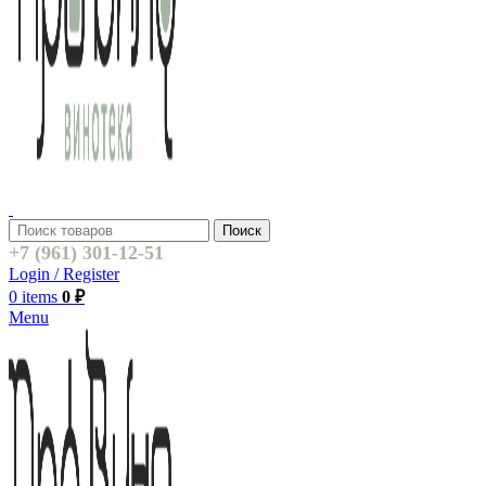
Поиск
+7 (961) 301-12-51
Login / Register
0
items
0
₽
Menu