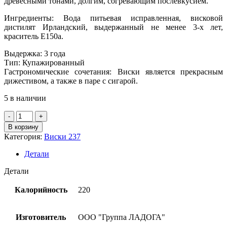
древесными тонами, долгим, согревающим послевкусием.
Ингредиенты: Вода питьевая исправленная, висковой
дистилят Ирландский, выдержанный не менее 3-х лет,
краситель Е150а.
Выдержка: 3 года
Тип: Купажированный
Гастрономические сочетания: Виски является прекрасным
дижестивом, а также в паре с сигарой.
5 в наличии
Количество
товара
В корзину
Виски
Категория:
Виски 237
ирл.купаж.
"КЕРРИГРИН"
Детали
40%,
0,7л
Детали
Калорийность
220
Изготовитель
ООО "Группа ЛАДОГА"