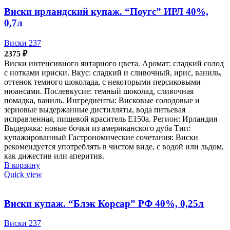
Виски ирландский купаж. “Поугс” ИРЛ 40%,
0,7л
Виски 237
2375
₽
Виски интенсивного янтарного цвета. Аромат: сладкий солод
с нотками ириски. Вкус: сладкий и сливочный, ирис, ваниль,
оттенок темного шоколада, с некоторыми персиковыми
нюансами. Послевкусие: темный шоколад, сливочная
помадка, ваниль. Ингредиенты: Висковые солодовые и
зерновые выдержанные дистилляты, вода питьевая
исправленная, пищевой краситель Е150а. Регион: Ирландия
Выдержка: новые бочки из американского дуба Тип:
купажированный Гастрономические сочетания: Виски
рекомендуется употреблять в чистом виде, с водой или льдом,
как дижестив или аперитив.
В корзину
Quick view
Виски купаж. “Блэк Корсар” РФ 40%, 0,25л
Виски 237