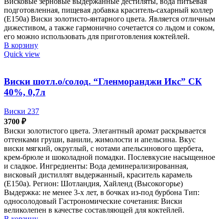
Висковые зерновые выдержанные дестиляты, вода питьевая
подготовленная, пищевая добавка краситель-сахарный коллер
(Е150а) Виски золотисто-янтарного цвета. Является отличным
дижестивом, а также гармонично сочетается со льдом и соком,
его можно использовать для приготовления коктейлей.
В корзину
Quick view
Виски шотл.о/солод. “Гленморанджи Икс” СК
40%, 0,7л
Виски 237
3700
₽
Виски золотистого цвета. Элегантный аромат раскрывается
оттенками груши, ванили, жимолости и апельсина. Вкус
виски мягкий, округлый, с нотами апельсинового щербета,
крем-брюле и шоколадной помадки. Послевкусие насыщенное
и сладкое. Ингредиенты: Вода деминерализированная,
висковый дистиллят выдержанный, краситель карамель
(Е150а). Регион: Шотландия, Хайленд (Высокогорье)
Выдержка: не менее 3-х лет, в бочках из-под бурбона Тип:
односолодовый Гастрономические сочетания: Виски
великолепен в качестве составляющей для коктейлей.
В корзину