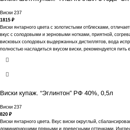
Виски 237
1815
₽
Виски янтарного цвета с золотистыми отблесками, отлича
вкус с солодовыми и зерновыми нотками, приятной, согре
висковых солодовых выдержанных дистиллятов, вода испра
полностью насладиться вкусом виски, рекомендуется пить е
Виски купаж. “Эглинтон” РФ 40%, 0,5л
Виски 237
820
₽
Виски янтарного цвета. Вкус виски округлый, сбалансиро
доминирующими пряными и древесными оттенками. Ингреди