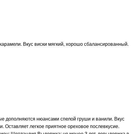
 карамели. Вкус виски мягкий, хорошо сбалансированный.
ые дополняются нюансами спелой груши и ванили. Вкус
. Оставляет легкое приятное ореховое послевкусие.
гион: Шотландия Выдержка: не менее 3 лет, довыдержка в