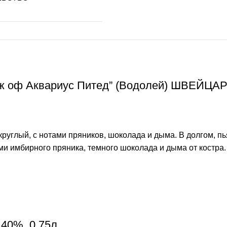
дж оф Аквариус Питед” (Водолей) ШВЕЙЦАР
 округлый, с нотами пряников, шоколада и дыма. В долгом,
и имбирного пряника, темного шоколада и дыма от костра. 
 40%, 0,75л