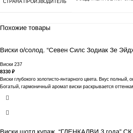
СТРАНА ПРОИЗВОДИТЕЛЬ
Похожие товары
Виски о/солод. “Севен Силс Зодиак Зе Эй
Виски 237
8330
₽
Виски глубокого золотисто-янтарного цвета. Вкус полный,
Богатый, гармоничный аромат виски раскрывается оттенкам
Виски шотл.купаж. “ГЛЕНКАЛВИ 3 года” СК