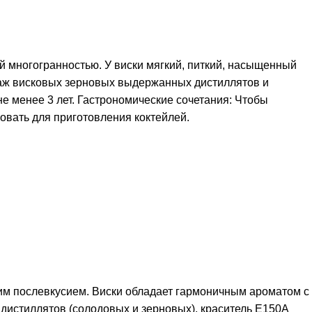
 многогранностью. У виски мягкий, питкий, насыщенный
паж висковых зерновых выдержанных дистиллятов и
 менее 3 лет. Гастрономические сочетания: Чтобы
зовать для приготовления коктейлей.
щим послевкусием. Виски обладает гармоничным ароматом с
истиллятов (солодовых и зерновых), краситель Е150А