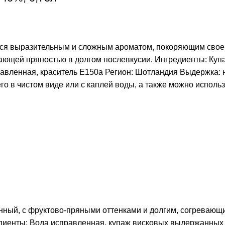
ется выразительным и сложным ароматом, покоряющим своей
вающей пряностью в долгом послевкусии. Ингредиенты: Ку
вленная, краситель Е150а Регион: Шотландия Выдержка: не
го в чистом виде или с каплей воды, а также можно исполь
ванный, с фруктово-пряными оттенками и долгим, согреваю
енты: Вода исправленная, купаж висковых выдержанных д