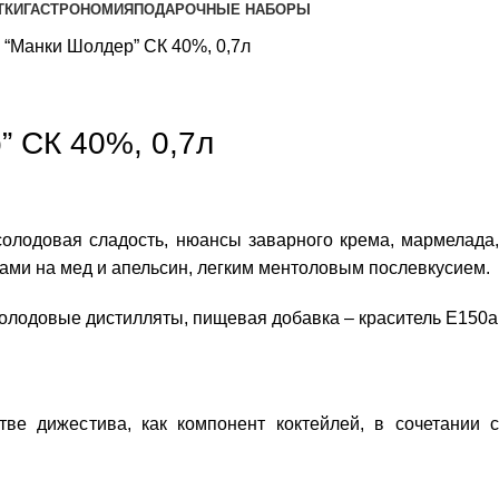
ТКИ
ГАСТРОНОМИЯ
ПОДАРОЧНЫЕ НАБОРЫ
 “Манки Шолдер” СК 40%, 0,7л
” СК 40%, 0,7л
солодовая сладость, нюансы заварного крема, мармелада,
еками на мед и апельсин, легким ментоловым послевкусием.
солодовые дистилляты, пищевая добавка – краситель Е150а
тве дижестива, как компонент коктейлей, в сочетании с