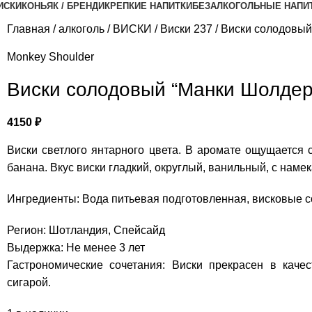
ИСКИ
КОНЬЯК / БРЕНДИ
КРЕПКИЕ НАПИТКИ
БЕЗАЛКОГОЛЬНЫЕ НАПИ
Главная
алкоголь
ВИСКИ
Виски 237
Виски солодовый
Monkey Shoulder
Виски солодовый “Манки Шолдер
4150
₽
Виски светлого янтарного цвета. В аромате ощущается 
банана. Вкус виски гладкий, округлый, ванильный, с нам
Ингредиенты: Вода питьевая подготовленная, висковые 
Регион: Шотландия, Спейсайд
Выдержка: Не менее 3 лет
Гастрономические сочетания: Виски прекрасен в качес
сигарой.