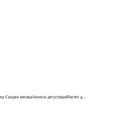
ону Скидки месяцаАнонсы дегустацийРасчет д...