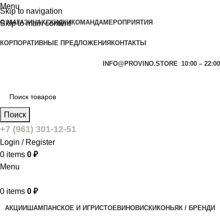
Menu
Skip to navigation
О МАГАЗИНАХ
СКИДКИ
КОМАНДА
МЕРОПРИЯТИЯ
Skip to main content
КОРПОРАТИВНЫЕ ПРЕДЛОЖЕНИЯ
КОНТАКТЫ
INFO@PROVINO.STORE
10:00 – 22:00
Поиск
+7 (961) 301-12-51
Login / Register
0
items
0
₽
Menu
0
items
0
₽
АКЦИИ
ШАМПАНСКОЕ И ИГРИСТОЕ
ВИНО
ВИСКИ
КОНЬЯК / БРЕНДИ