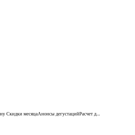
ону Скидки месяцаАнонсы дегустацийРасчет д...