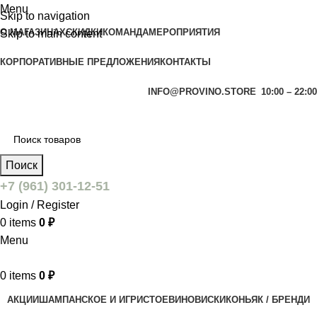
Menu
Skip to navigation
О МАГАЗИНАХ
СКИДКИ
КОМАНДА
МЕРОПРИЯТИЯ
Skip to main content
КОРПОРАТИВНЫЕ ПРЕДЛОЖЕНИЯ
КОНТАКТЫ
INFO@PROVINO.STORE
10:00 – 22:00
Поиск
+7 (961) 301-12-51
Login / Register
0
items
0
₽
Menu
0
items
0
₽
АКЦИИ
ШАМПАНСКОЕ И ИГРИСТОЕ
ВИНО
ВИСКИ
КОНЬЯК / БРЕНДИ