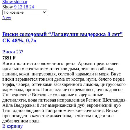
Show sidebar
недавние
Show
9
12
18
24
New
Виски солодовый “Лагавулин выдержка 8 лет”
СК 48%, 0,7л
Виски 237
7691
₽
Виски золотисто-соломенного цвета. Аромат представлен
идеальным сочетанием оттенков дыма, зеленого яблока,
ванили, кожи, цитрусовых, соленой карамели и моря. Вкус
виски взрывается тонами дыма от костра, нуги, белого перца,
торфа, чабера, оттенками засахаренного лимона, цитрусового
мармелада, орехов. Послевкусие согревающее, очень долгое.
Ингредиенты: Висковые солодовые выдержанные
дистилляты, вода питьевая исправленная Регион: Шотландия,
Айла Выдержка: 8 лет американский дуб, европейский дуб
Тип: односолодовый Гастрономические сочетания: Виски
превосходен в качестве дижестива, в чистом виде или с
добавлением воды.
В корзину