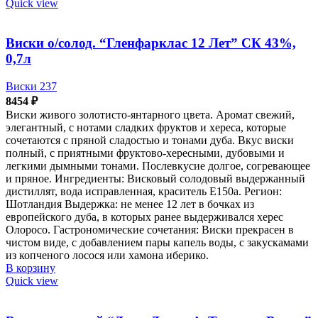
Quick view
Виски о/солод. “Гленфарклас 12 Лет” СК 43%,
0,7л
Виски 237
8454
₽
Виски живого золотисто-янтарного цвета. Аромат свежий,
элегантный, с нотами сладких фруктов и хереса, которые
сочетаются с пряной сладостью и тонами дуба. Вкус виски
полный, с приятными фруктово-хересными, дубовыми и
легкими дымными тонами. Послевкусие долгое, согревающее
и пряное. Ингредиенты: Висковый солодовый выдержанный
дистиллят, вода исправленная, краситель Е150а. Регион:
Шотландия Выдержка: не менее 12 лет в бочках из
европейского дуба, в которых ранее выдерживался херес
Олоросо. Гастрономические сочетания: Виски прекрасен в
чистом виде, с добавлением пары капель воды, с закускамами
из копченого лосося или хамона иберико.
В корзину
Quick view