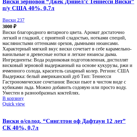
Виски зерновой “Джек Дэниел’с Теннесси Виски”
п/у США 40%, 0,7л
Виски 237
3000
₽
Виски благородного янтарного цвета. Аромат достаточно
легкий и гладкий, с приятной сладостью, нотками специй,
маслянистыми оттенками орехов, дымными нюансами.
Характерный мягкий вкус виски сочетает в себе карамельно-
ванильные и древесные нотки и легкие нюансы дыма.
Ингредиенты: Вода родниковая подготовленная, дистиллят
висковый зерновой выдержанный на основе кукурузы, ржи и
ячменного солода, краситель сахарный колер. Регион: США
Выдержка: белый американский дуб Тип: Теннесси
Гастрономические сочетания: Виски пьют в чистом виде с
кубиками льда. Можно добавить содовую или просто воду.
Уместен в разнообразных коктейлях.
В корзину
Quick view
Виски о/солод. “Синглтон оф Дафтаун 12 лет”
СК 40%, 0,7л