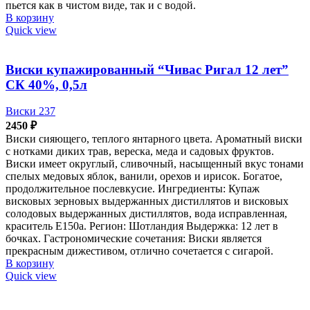
пьется как в чистом виде, так и с водой.
В корзину
Quick view
Виски купажированный “Чивас Ригал 12 лет”
СК 40%, 0,5л
Виски 237
2450
₽
Виски сияющего, теплого янтарного цвета. Ароматный виски
с нотками диких трав, вереска, меда и садовых фруктов.
Виски имеет округлый, сливочный, насыщенный вкус тонами
спелых медовых яблок, ванили, орехов и ирисок. Богатое,
продолжительное послевкусие. Ингредиенты: Купаж
висковых зерновых выдержанных дистиллятов и висковых
солодовых выдержанных дистиллятов, вода исправленная,
краситель Е150а. Регион: Шотландия Выдержка: 12 лет в
бочках. Гастрономические сочетания: Виски является
прекрасным дижестивом, отлично сочетается с сигарой.
В корзину
Quick view