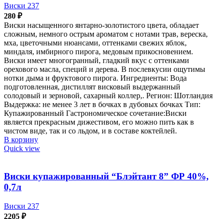
Виски 237
280
₽
Виски насыщенного янтарно-золотистого цвета, обладает
сложным, немного острым ароматом с нотами трав, вереска,
мха, цветочными нюансами, оттенками свежих яблок,
миндаля, имбирного пирога, медовым прикосновением.
Виски имеет многогранный, гладкий вкус с оттенками
орехового масла, специй и дерева. В послевкусии ощутимы
нотки дыма и фруктового пирога. Ингредиенты: Вода
подготовленная, дистиллят висковый выдержанный
солодовый и зерновой, сахарный коллер,. Регион: Шотландия
Выдержка: не менее 3 лет в бочках в дубовых бочках Тип:
Купажированный Гастрономическое сочетание:Виски
является прекрасным дижестивом, его можно пить как в
чистом виде, так и со льдом, и в составе коктейлей.
В корзину
Quick view
Виски купажированный “Блэйтант 8” ФР 40%,
0,7л
Виски 237
2205
₽