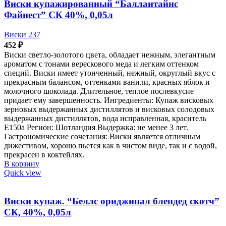
Виски купажированный “Баллантайнс
Файнест” СК 40%, 0,05л
Виски 237
452
₽
Виски светло-золотого цвета, обладает нежным, элегантным
ароматом с тонами верескового меда и легким оттенком
специй. Виски имеет утонченный, нежный, округлый вкус с
прекрасным балансом, оттенками ванили, красных яблок и
молочного шоколада. Длительное, теплое послевкусие
придает ему завершенность. Ингредиенты: Купаж висковых
зерновых выдержанных дистиллятов и висковых солодовых
выдержанных дистиллятов, вода исправленная, краситель
Е150а Регион: Шотландия Выдержка: не менее 3 лет.
Гастрономические сочетания: Виски является отличным
дижестивом, хорошо пьется как в чистом виде, так и с водой,
прекрасен в коктейлях.
В корзину
Quick view
Виски купаж. “Беллс ориджинал блендед скотч”
СК, 40%, 0,05л