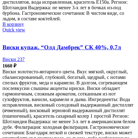
дистиллятов, вода исправленная, краситель Е150а. Регион:
Шотландия Выдержка: не менее 3-х лет в бочках из-под
бурбона. Гастрономические сочетания: В чистом виде, со
льдом, в составе коктейлей.
В корзину
Quick view
Виски купаж. “Олд Дамбрек” СК 40%, 0,7л
Виски 237
1660
₽
Виски золотисто-янтарного цвета. Вкус мягкий, округлый,
сбалансированный, глубокий, богатый, щедрый, с нотами
спелых фруктов, меда и карамели. В долгом, согревающем
послевкусии слышны акценты ириски. Виски обладает
гармоничным, сложным ароматом, сотканным из нот
сухофруктов, ванили, карамели и дыма. Ингредиенты: Вода
исправленная, висковый солодовый выдержанный дистиллят
(ячменный), висковый зерновой выдержанный дистиллят
(пшеничный), краситель сахарный колер 1 простой Регион:
Шотландия Выдержка: не менее 3-х лет в американском белом
дубе. Фильтрация: холодная фильтрация. Гастрономические
сочетания: Благодаря легкой и свежей текстуре, виски может