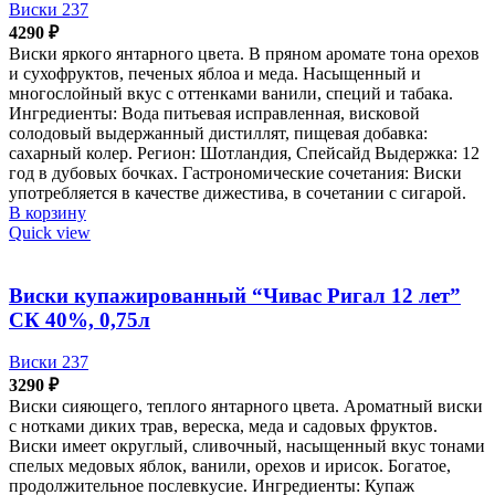
Виски 237
4290
₽
Виски яркого янтарного цвета. В пряном аромате тона орехов
и сухофруктов, печеных яблоа и меда. Насыщенный и
многослойный вкус с оттенками ванили, специй и табака.
Ингредиенты: Вода питьевая исправленная, висковой
солодовый выдержанный дистиллят, пищевая добавка:
сахарный колер. Регион: Шотландия, Спейсайд Выдержка: 12
год в дубовых бочках. Гастрономические сочетания: Виски
употребляется в качестве дижестива, в сочетании с сигарой.
В корзину
Quick view
Виски купажированный “Чивас Ригал 12 лет”
СК 40%, 0,75л
Виски 237
3290
₽
Виски сияющего, теплого янтарного цвета. Ароматный виски
с нотками диких трав, вереска, меда и садовых фруктов.
Виски имеет округлый, сливочный, насыщенный вкус тонами
спелых медовых яблок, ванили, орехов и ирисок. Богатое,
продолжительное послевкусие. Ингредиенты: Купаж