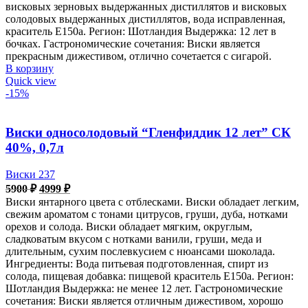
висковых зерновых выдержанных дистиллятов и висковых
солодовых выдержанных дистиллятов, вода исправленная,
краситель Е150а. Регион: Шотландия Выдержка: 12 лет в
бочках. Гастрономические сочетания: Виски является
прекрасным дижестивом, отлично сочетается с сигарой.
В корзину
Quick view
-15%
Виски односолодовый “Гленфиддик 12 лет” СК
40%, 0,7л
Виски 237
Первоначальная
Текущая
5900
₽
4999
₽
цена
цена:
Виски янтарного цвета с отблесками. Виски обладает легким,
составляла
4999 ₽.
свежим ароматом с тонами цитрусов, груши, дуба, нотками
5900 ₽.
орехов и солода. Виски обладает мягким, округлым,
сладковатым вкусом с нотками ванили, груши, меда и
длительным, сухим послевкусием с нюансами шоколада.
Ингредиенты: Вода питьевая подготовленная, спирт из
солода, пищевая добавка: пищевой краситель Е150а. Регион:
Шотландия Выдержка: не менее 12 лет. Гастрономические
сочетания: Виски является отличным дижестивом, хорошо