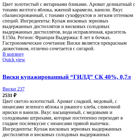
Цвет золотистый с янтарными бликами. Аромат деликатный с
тонами желтого яблока, жженой карамели, ванили. Вкус
сбалансированный, с тонами сухофруктов и легким оттенком
специй. Ингредиенты: Купаж висковых зерновых
выдержанных дистиллятов и висковых солодовых
выдержанных дистиллятов, вода исправленная, краситель
Е150а. Регион: Франция Выдержка: 8 лет в бочках.
Гастрономические сочетания: Виски является прекрасным
дижестивом, отлично сочетается с сигарой.
В корзину
Quick view
Виски купажированный “ГИЛД” СК 40%, 0,7л
Виски 237
2531
₽
Цвет светло-золотистый. Аромат сладкий, медовый, с
нюансами зеленого яблока и ржаного хлеба, сливочной
ириски и ванили. Вкус насыщенный, с медовыми и
солодовыми штрихами, которые постепенно переходят в
гладкое послевкусие с нюансами пряной выпечки.
Ингредиенты: Купаж висковых зерновых выдержанных
дистиллятов и висковых солодовых выдержанных