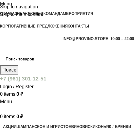
Menu
Skip to navigation
О МАГАЗИНАХ
СКИДКИ
КОМАНДА
МЕРОПРИЯТИЯ
Skip to main content
КОРПОРАТИВНЫЕ ПРЕДЛОЖЕНИЯ
КОНТАКТЫ
INFO@PROVINO.STORE
10:00 – 22:00
Поиск
+7 (961) 301-12-51
Login / Register
0
items
0
₽
Menu
0
items
0
₽
АКЦИИ
ШАМПАНСКОЕ И ИГРИСТОЕ
ВИНО
ВИСКИ
КОНЬЯК / БРЕНДИ