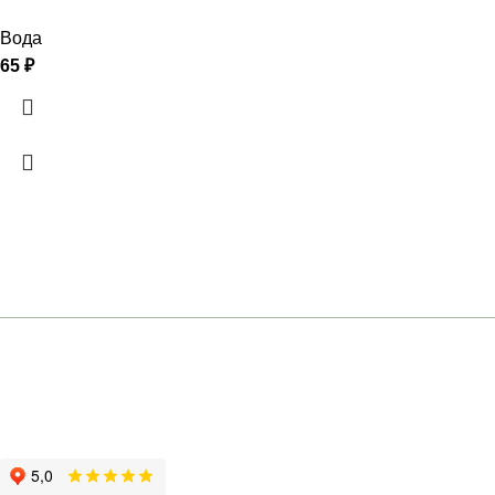
Вода
65
₽
+7 (961) 301-12-51