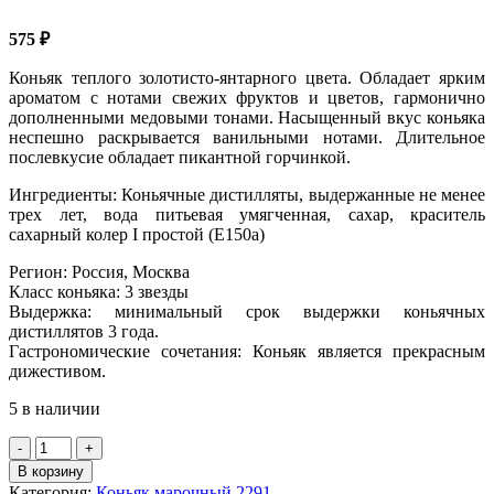
575
₽
Коньяк теплого золотисто-янтарного цвета. Обладает ярким
ароматом с нотами свежих фруктов и цветов, гармонично
дополненными медовыми тонами. Насыщенный вкус коньяка
неспешно раскрывается ванильными нотами. Длительное
послевкусие обладает пикантной горчинкой.
Ингредиенты: Коньячные дистилляты, выдержанные не менее
трех лет, вода питьевая умягченная, сахар, краситель
сахарный колер I простой (Е150а)
Регион: Россия, Москва
Класс коньяка: 3 звезды
Выдержка: минимальный срок выдержки коньячных
дистиллятов 3 года.
Гастрономические сочетания: Коньяк является прекрасным
дижестивом.
5 в наличии
Количество
товара
В корзину
Коньяк
Категория:
Коньяк марочный 2291