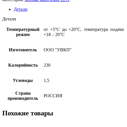
3года
"КИНОВСКИЙ"
Детали
РФ
40%,
Детали
0,25л
Температурный
от +5°С до +20°С, температура подачи
режим
+18 – 20°С
Изготовитель
ООО "УВКП"
Калорийность
230
Углеводы
1,5
Страна
РОССИЯ
производитель
Похожие товары