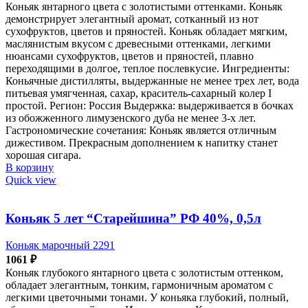
Коньяк янтарного цвета с золотистыми оттенками. Коньяк
демонстрирует элегантный аромат, сотканный из нот
сухофруктов, цветов и пряностей. Коньяк обладает мягким,
маслянистым вкусом с древесными оттенками, легкими
нюансами сухофруктов, цветов и пряностей, плавно
переходящими в долгое, теплое послевкусие. Ингредиенты:
Коньячные дистилляты, выдержанные не менее трех лет, вода
питьевая умягченная, сахар, краситель-сахарный колер I
простой. Регион: Россия Выдержка: выдерживается в бочках
из обожженного лимузенского дуба не менее 3-х лет.
Гастрономические сочетания: Коньяк является отличным
дижестивом. Прекрасным дополнением к напитку станет
хорошая сигара.
В корзину
Quick view
Коньяк 5 лет “Старейшина” РФ 40%, 0,5л
Коньяк марочный 2291
1061
₽
Коньяк глубокого янтарного цвета с золотистым оттенком,
обладает элегантным, тонким, гармоничным ароматом с
легкими цветочными тонами. У коньяка глубокий, полный,