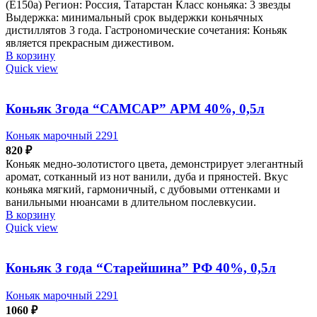
(Е150а) Регион: Россия, Татарстан Класс коньяка: 3 звезды
Выдержка: минимальный срок выдержки коньячных
дистиллятов 3 года. Гастрономические сочетания: Коньяк
является прекрасным дижестивом.
В корзину
Quick view
Коньяк 3года “САМСАР” АРМ 40%, 0,5л
Коньяк марочный 2291
820
₽
Коньяк медно-золотистого цвета, демонстрирует элегантный
аромат, сотканный из нот ванили, дуба и пряностей. Вкус
коньяка мягкий, гармоничный, с дубовыми оттенками и
ванильными нюансами в длительном послевкусии.
В корзину
Quick view
Коньяк 3 года “Старейшина” РФ 40%, 0,5л
Коньяк марочный 2291
1060
₽