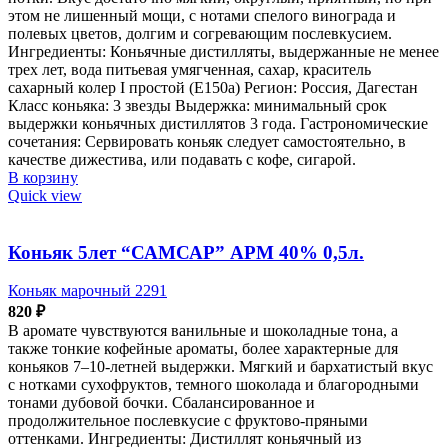
этом не лишенный мощи, с нотами спелого винограда и
полевых цветов, долгим и согревающим послевкусием.
Ингредиенты: Коньячные дистилляты, выдержанные не менее
трех лет, вода питьевая умягченная, сахар, краситель
сахарный колер I простой (Е150а) Регион: Россия, Дагестан
Класс коньяка: 3 звезды Выдержка: минимальный срок
выдержки коньячных дистиллятов 3 года. Гастрономические
сочетания: Сервировать коньяк следует самостоятельно, в
качестве дижестива, или подавать с кофе, сигарой.
В корзину
Quick view
Коньяк 5лет “САМСАР” АРМ 40% 0,5л.
Коньяк марочный 2291
820
₽
В аромате чувствуются ванильные и шоколадные тона, а
также тонкие кофейные ароматы, более характерные для
коньяков 7–10-летней выдержки. Мягкий и бархатистый вкус
с нотками сухофруктов, темного шоколада и благородными
тонами дубовой бочки. Сбалансированное и
продолжительное послевкусие с фруктово-пряными
оттенками. Ингредиенты: Дистиллят коньячный из