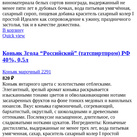
виноматериала белых сортов винограда, выдержанный не
менее пяти лет в дубовых бочках, вода питьевая умягчённая,
сахарный сироп, пищевая добавка краситель сахарный колер I
простой Идеален как сопровождение к ужину, праздничного
застолья, так и в качестве дижестива.
В корзину
Quick view
Коньяк 3года “Российский” (татспиртпром) РФ
40%, 0,5л
Коньяк марочный 2291
820
₽
Коньяк янтарного цвета с золотистыми отблесками.
Элегантный, зрелый аромат коньяка раскрывается
изысканными тонами цветов и обволакивающими нотами
засахаренных фруктов на фоне тонких медовых и ванильных
нюансов. Вкус коньяка гармоничный, согревающий,
бархатистый, округлый, с шоколадными и древесными
оттенками. Послевкусие насыщенное, длительное, со
сладковатыми нотками цукатов. Ингредиенты: Коньячные
дистилляты, выдержанные не менее трех лет, вода питьевая
умягченная, сахар, краситель сахарный колер I простой