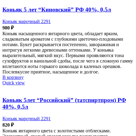
Коньяк 5 лет “Киновский” РФ 40%, 0,5л
Коньяк марочный 2291
980
₽
Коньяк насыщенного янтарного цвета, обладает ярким,
сладковатым ароматом с глубокими цветочно-плодовыми
нотами. Букет раскрывается постепенно, завораживая и
интригуя легкими древесными оттенками. У коньяка
выразительный, мягкий вкус. Первыми проявляются тона
сухофруктов и ванильной сдобы, после чего в сложную гамму
вплетаются ноты горького шоколада и каленых орешков.
Послевкусие приятное, насыщенное и долгое.
В корзину
Quick view
Коньяк 5лет “Российский” (татспиртпром) РФ
40%, 0,5л
Коньяк марочный 2291
820
₽
Коньяк янтарного цвета с золотистыми отблесками.