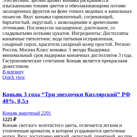
Элегантный, зрелый аромат коньяка раскрывается
изысканными тонами цветов и обволакивающими нотами
засахаренных фруктов на фоне тонких медовых и ванильных
нюансов. Вкус коньяка гармоничный, согревающий,
бархатистый, округлый, с шоколадными и древесными
оттенками. Послевкусие насыщенное, длительное, со
сладковатыми нотками цукатов. Ингредиенты: Дистилляты
коньячные пятилетние, вода питьевая исправленная,
сахарный сироп, краситель сахарный колер простой. Регион:
Россия, Москва Класс коньяка: 3 звезды Выдержка:
минимальный срок выдержки коньячных дистиллятов 3 года.
Гастрономические сочетания: Коньяк является прекрасным
дижестивом.
В корзину
Quick view
Коньяк 3 года “Три звездочки Кизлярский” РФ
40%, 0,5л
Коньяк марочный 2291
1225
₽
Коньяк светлого золотистого цвета, отличается легким и
утонченным ароматом, в котором угадываются цветочные
нотки. Вкус достаточно мягкий, округлый, приятный, но при