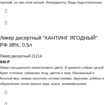
терпкий, но при этом мягкий. Ингредиенты: Вода подготовленная,
сахар, спирт этиловый ректификованный "Люкс", экстракты из
пряно-араматического сырья (трав, кореньев, цветов, листьев,
коры, семян и фруктов), краситель - сахарный колер I простой.
Регион: Германия Гастрономические сочетания: Ликер хорошо
употреблять в качестве дижестива для улучшения пищеварения.
На его основе готовят большое количество коктейлей.
Ликер десертный “ХАНТИНГ ЯГОДНЫЙ”
РФ 38%, 0,5л
Ликер десертный 21214
940
₽
Ликер насыщенного махагонового цвета. В аромате собран целый
букет оттенков: сибирских ягод, цветов и трав. Изысканный и
богатый вкус ликера наполнен нотами клюквы, брусники, рябины в
обрамлении тонов пряных трав, аниса, можжевельника.
Ингредиенты: Вода питьевая исправленная, спирт этиловый
ректификованный из пищевого сырья "Люкс", морс спиртованный
клюквенный, сахарный сироп, морс спиртованный рябиновый,