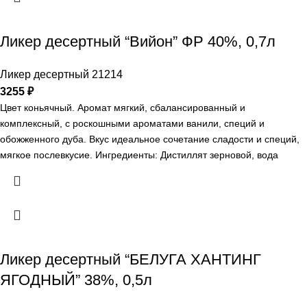
морс спиртованный шиповниковый, настой спиртованный
растительного сырья №2: чай "Каркаде", лист брусники, цветы
липы, морс спиртованный черники, настой спиртованный
Ликер десертный “Вийон” ФР 40%, 0,7л
растительного сырья №1: плодов аниса, корня родиолы розовой,
коры корицы, плодов можжевельника обыкновенного.
Ликер десертный 21214
Гастрономические сочетания: Ликер подается в чистом виде со
3255
₽
льдом, может использоваться как компонент для коктейлей или
Цвет коньячный. Аромат мягкий, сбалансированный и
ароматной добавкой к кофе или чаю.
комплексный, с роскошными ароматами ванили, специй и
обожженного дуба. Вкус идеальное сочетание сладости и специй,
мягкое послевкусие. Ингредиенты: Дистиллят зерновой, вода
подготовленная исправленная, сахар белый, дистиллят
коньячный, специи, краситель: колер сахарный простой,
ароматизатор "Ваниль". Регион: Франция Гастрономические
сочетания: Можно подавать в чистом виде, со льдом или в
качестве основы для идеального коктейля.
Ликер десертный “БЕЛУГА ХАНТИНГ
ЯГОДНЫЙ” 38%, 0,5л