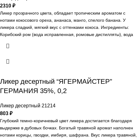
2310
₽
Ликер прозрачного цвета, обладает тропическим ароматом с
нотами кокосового ореха, ананаса, манго, спелого банана. У
ликера сладкий, мягкий вкус с оттенками кокоса. Ингредиенты:
Корибский ром (вода исправленная, ромовые дистилляты), вода
исправленная, сахарный сироп, натуральный ароматизатор кокос.
Регион: Испания Гастрономические сочетания: На базе ликера
"Малибу" существует большое количество коктейлей. Можно
добавить сок или тоник.
Ликер десертный “ЯГЕРМАЙСТЕР”
ГЕРМАНИЯ 35%, 0,2
Ликер десертный 21214
803
₽
Глубокий темно-коричневый цвет ликера достигается благодаря
выдержке в дубовых бочках. Богатый травяной аромат наполнен
нотами корицы, гвоздки, имбиря, шафрана. Вкус ликера травяной,