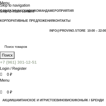
0
0
Menu
Skip to navigation
О МАГАЗИНАХ
СКИДКИ
КОМАНДА
МЕРОПРИЯТИЯ
Skip to main content
КОРПОРАТИВНЫЕ ПРЕДЛОЖЕНИЯ
КОНТАКТЫ
INFO@PROVINO.STORE
10:00 – 22:00
Поиск
+7 (961) 301-12-51
Login / Register
0
₽
Menu
0
₽
АКЦИИ
ШАМПАНСКОЕ И ИГРИСТОЕ
ВИНО
ВИСКИ
КОНЬЯК / БРЕНДИ