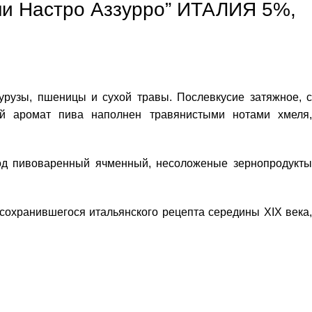
они Настро Аззурро” ИТАЛИЯ 5%,
укурузы, пшеницы и сухой травы. Послевкусие затяжное, с
ий аромат пива наполнен травянистыми нотами хмеля,
лод пивоваренный ячменный, несоложеные зернопродукты
сохранившегося итальянского рецепта середины XIX века,