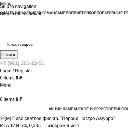
Menu
Skip to navigation
О МАГАЗИНАХ
СКИДКИ
КОМАНДА
МЕРОПРИЯТИЯ
КОРПОРАТИВНЫЕ П
Skip to main content
Поиск
+7 (961) 301-12-51
Login / Register
0
items
0
₽
Menu
0
items
0
₽
АКЦИИ
ШАМПАНСКОЕ И ИГРИСТОЕ
ВИНО
В