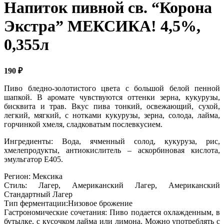
Напиток пивной св. “Корона
Экстра” МЕКСИКА! 4,5%,
0,355л
190
₽
Пиво бледно-золотистого цвета с большой белой пенной
шапкой. В аромате чувствуются оттенки зерна, кукурузы,
бисквита и трав. Вкус пива тонкий, освежающий, сухой,
легкий, мягкий, с нотками кукурузы, зерна, солода, лайма,
горчинкой хмеля, сладковатым послевкусием.
Ингредиенты: Вода, ячменный солод, кукуруза, рис,
хмелепродукты, антиокислитель – аскорбиновая кислота,
эмульгатор Е405.
Регион: Мексика
Стиль: Лагер, Американский Лагер, Американский
Стандартный Лагер
Тип ферментации:Низовое брожение
Гастрономические сочетания: Пиво подается охлажденным, в
бутылке, с кусочком лайма или лимона. Можно употреблять с