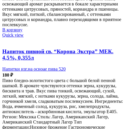
освежающий аромат раскрывается в бокале характерными
оттенками цитрусовых, пряностей, кориандра и пшеницы.
Вкус мягкий, питкий, сбалансированный, с оттенками
цитрусовых и кориандра, плавно переходящими в приятное
послевкусие.
В корзину
Quick view
Напиток пивной св. “Корона Экстра” МЕК.
4,5%, 0,355л
Напитки изг.на осноае пива 520
180
₽
Пиво бледно-золотистого цвета с большой белой пенной
шапкой. В аромате чувствуются оттенки зерна, кукурузы,
бисквита и трав. Вкус пива тонкий, освежающий, сухой,
легкий, мягкий, с нотками кукурузы, зерна, солода, лайма,
горчинкой хмеля, сладковатым послевкусием. Ингредиенты:
Вода, ячменный солод, кукуруза, рис, хмелепродукты,
антиокислитель - аскорбиновая кислота, эмульгатор Е405.
Регион: Мексика Стиль: Лагер, Американский Лагер,
Американский Стандартный Лагер Тип
ферментации:Низовое брожение Гастрономические