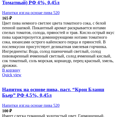
Томатный) РФ 4%, 0,45л
Напитки изг.на осноае пива 520
165
₽
Цвет пива немного светлее цвета томатного сока, с белой
пенной шапкой. Пикантный аромат раскрывается нотами
спелых томатов, солода, пряностей и трав. Кисло-острый вкус
пива характеризуется доминирующими нотами томатного
сока, нюансами острого кайенского перца и пряностей. В
послевкусии присутствует деликатная хмелевая горчинка.
Ингредиенты: Вода, солод пшеничный светлый, солод
пивоваренный ячменный светлый, солод ячменный кислый,
сок томатный, соль морская, кориандр, перец красный, хмель,
дрожжи.
В корзину
Quick view
Напиток на основе пива, паст. “Крон Бланш
Бьер” РФ 4,5%, 0,45л
Напитки изг.на осноае пива 520
100
₽
Имеет слегка туманный золотистый цвет. Гармоничный,