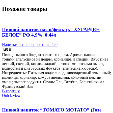
Похожие товары
Пивной напиток пас.н/фильтр. “ХУГАРДЕН
БЕЛОЕ” РФ 4,9%, 0,44л
Напитки изг.на осноае пива 520
145
₽
Пиво дымного бледно-золотого цвета. Аромат наполнен
тонами апельсиновой цедры, кориандра и специй. Вкус пива
легкий, свежий, кисло-сладкий, с тонкими нотками хмеля,
пряностей и цитрусовых фруктов (апельсина кюрасао).
Ингредиенты: Питьевая вода; солод пивоваренный ячменный;
пшеница; кориандр; кожура апельсина; яблочный пектин;
хмель; хмелепродукты. Стиль: Эль, Витбир, Бельгийский /
Французский Эль
В корзину
Quick view
Пивной напиток “ТОМАТО МОТАТО” (Гозе