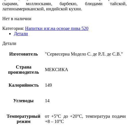
сырами, моллюсками, барбекю, блюдами тайской,
латиноамериканской, индийской кухни.
Нет в наличии
Категория:
Напитки изг.на осноае пива 520
Детали
Детали
Изготовитель
"Сервесериа Модело С. де Р.Л. де С.В."
Страна
МЕКСИКА
производитель
Калорийность
149
Углеводы
14
Температурный
от +5°С до +20°С, температура подачи
режим
+8 – 10°С