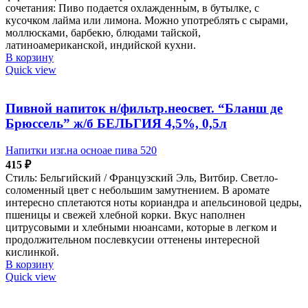
сочетания: Пиво подается охлажденным, в бутылке, с
кусочком лайма или лимона. Можно употреблять с сырами,
моллюсками, барбекю, блюдами тайской,
латиноамериканской, индийской кухни.
В корзину
Quick view
Пивной напиток н/фильтр.неосвет. “Бланш де
Брюссель” ж/б БЕЛЬГИЯ 4,5%, 0,5л
Напитки изг.на осноае пива 520
415
₽
Стиль: Бельгийский / Французский Эль, Витбир. Светло-
соломенный цвет с небольшим замутнением. В аромате
интересно сплетаются ноты кориандра и апельсиновой цедры,
пшеницы и свежей хлебной корки. Вкус наполнен
цитрусовыми и хлебными нюансами, которые в легком и
продолжительном послевкусии оттенены интересной
кислинкой.
В корзину
Quick view