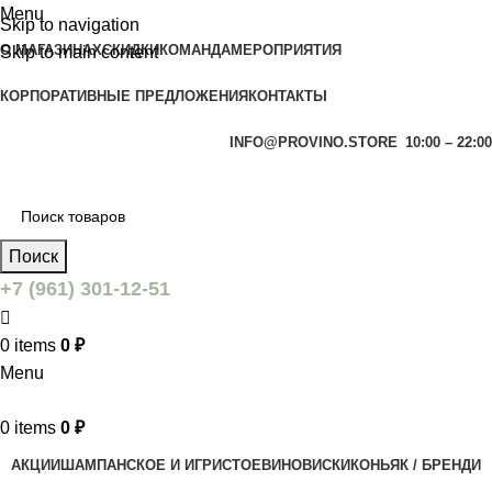
Menu
Skip to navigation
О МАГАЗИНАХ
СКИДКИ
КОМАНДА
МЕРОПРИЯТИЯ
Skip to main content
КОРПОРАТИВНЫЕ ПРЕДЛОЖЕНИЯ
КОНТАКТЫ
INFO@PROVINO.STORE
10:00 – 22:00
Поиск
+7 (961) 301-12-51
0
items
0
₽
Menu
0
items
0
₽
АКЦИИ
ШАМПАНСКОЕ И ИГРИСТОЕ
ВИНО
ВИСКИ
КОНЬЯК / БРЕНДИ