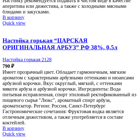
Настойку рекомендуется подавать в чистом виде в качестве
аперитива или дижестива, а также с холодными мясными
блюдами и закусками.
В корзину
Quick view
Настойка горькая “ЦАРСКАЯ
ОРИГИНАЛЬНАЯ АРБУЗ” РФ 38%, 0,5л
Настойка горькая 2128
790
₽
Имеет прозрачный цвет. Обладает гармоничным, мягким
ароматом с характерными арбузными оттенками и нюансами
арбузной корочки. Вкус округлый, мягкий, с оттенками
мякоти арбуза и арбузной корочки. Ингредиенты: Вода
питьевая исправленная, спирт этиловый ректификованный из
пищевого сырья "Люкс", ароматный спирт арбуза,
ароматизатор. Регион: Россия, Санкт-Петербург
Гастрономические сочетания: Фруктовая водка является
отличным дижестивом, а также употребляется в составе
коктейлей.
В корзину
Quick view