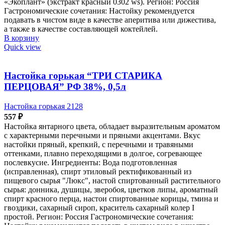
«Экоплант» (экстракт красный 0302 ws). Регион: Россия
Гастрономические сочетания: Настойку рекомендуется
подавать в чистом виде в качестве аперитива или дижестива,
а также в качестве составляющей коктейлей.
В корзину
Quick view
Настойка горькая “ТРИ СТАРИКА
ПЕРЦОВАЯ” РФ 38%, 0,5л
Настойка горькая 2128
557
₽
Настойка янтарного цвета, обладает выразительным ароматом
с характерными перечными и пряными акцентами. Вкус
настойки пряный, крепкий, с перечными и травяными
оттенками, плавно переходящими в долгое, согревающее
послевкусие. Ингредиенты: Вода подготовленная
(исправленная), спирт этиловый ректификованный из
пищевого сырья "Люкс", настой спиртованный растительного
сырья: донника, душицы, зверобоя, цветков липы, ароматный
спирт красного перца, настои спиртованные корицы, тмина и
гвоздики, сахарный сироп, краситель сахарный колер I
простой. Регион: Россия Гастрономические сочетания: