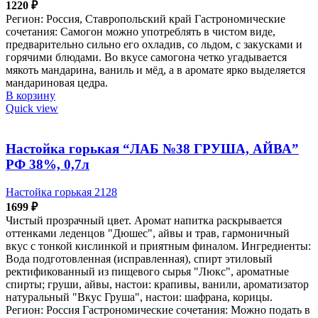
1220
₽
Регион: Россия, Ставропольский край Гастрономические
сочетания: Самогон можно употреблять в чистом виде,
предварительно сильно его охладив, со льдом, с закусками и
горячими блюдами. Во вкусе самогона четко угадывается
мякоть мандарина, ваниль и мёд, а в аромате ярко выделяется
мандариновая цедра.
В корзину
Quick view
Настойка горькая “ЛАБ №38 ГРУША, АЙВА”
РФ 38%, 0,7л
Настойка горькая 2128
1699
₽
Чистый прозрачный цвет. Аромат напитка раскрывается
оттенками леденцов "Дюшес", айвы и трав, гармоничный
вкус с тонкой кислинкой и приятным финалом. Ингредиенты:
Вода подготовленная (исправленная), спирт этиловый
ректификованный из пищевого сырья "Люкс", ароматные
спирты; груши, айвы, настои: крапивы, ванили, ароматизатор
натуральный "Вкус Груша", настои: шафрана, корицы.
Регион: Россия Гастрономические сочетания: Можно подать в