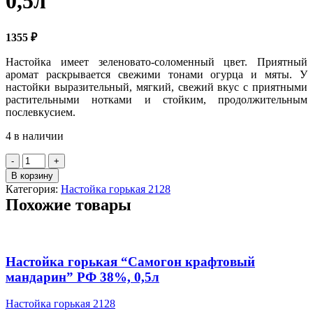
0,5л
1355
₽
Настойка имеет зеленовато-соломенный цвет. Приятный
аромат раскрывается свежими тонами огурца и мяты. У
настойки выразительный, мягкий, свежий вкус с приятными
растительными нотками и стойким, продолжительным
послевкусием.
4 в наличии
Количество
товара
В корзину
Настойка
Категория:
Настойка горькая 2128
горькая
Похожие товары
"БЕЛУГА
ОГУРЕЦ
И
МЯТА"
РФ
Настойка горькая “Самогон крафтовый
30%
мандарин” РФ 38%, 0,5л
0,5л
Настойка горькая 2128