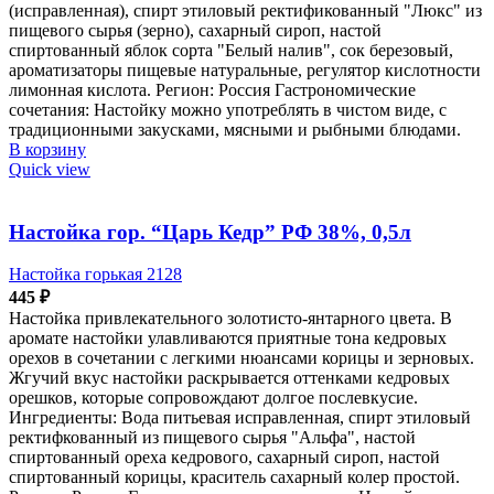
(исправленная), спирт этиловый ректификованный "Люкс" из
пищевого сырья (зерно), сахарный сироп, настой
спиртованный яблок сорта "Белый налив", сок березовый,
ароматизаторы пищевые натуральные, регулятор кислотности
лимонная кислота. Регион: Россия Гастрономические
сочетания: Настойку можно употреблять в чистом виде, с
традиционными закусками, мясными и рыбными блюдами.
В корзину
Quick view
Настойка гор. “Царь Кедр” РФ 38%, 0,5л
Настойка горькая 2128
445
₽
Настойка привлекательного золотисто-янтарного цвета. В
аромате настойки улавливаются приятные тона кедровых
орехов в сочетании с легкими нюансами корицы и зерновых.
Жгучий вкус настойки раскрывается оттенками кедровых
орешков, которые сопровождают долгое послевкусие.
Ингредиенты: Вода питьевая исправленная, спирт этиловый
ректифкованный из пищевого сырья "Альфа", настой
спиртованный ореха кедрового, сахарный сироп, настой
спиртованный корицы, краситель сахарный колер простой.