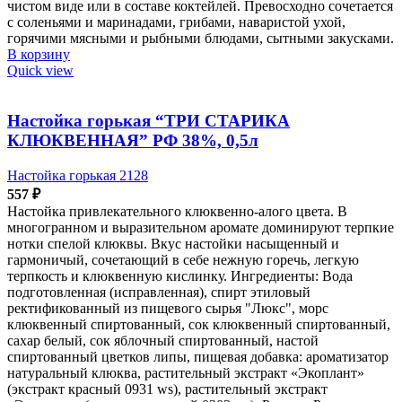
чистом виде или в составе коктейлей. Превосходно сочетается
с соленьями и маринадами, грибами, наваристой ухой,
горячими мясными и рыбными блюдами, сытными закусками.
В корзину
Quick view
Настойка горькая “ТРИ СТАРИКА
КЛЮКВЕННАЯ” РФ 38%, 0,5л
Настойка горькая 2128
557
₽
Настойка привлекательного клюквенно-алого цвета. В
многогранном и выразительном аромате доминируют терпкие
нотки спелой клюквы. Вкус настойки насыщенный и
гармоничый, сочетающий в себе нежную горечь, легкую
терпкость и клюквенную кислинку. Ингредиенты: Вода
подготовленная (исправленная), спирт этиловый
ректификованный из пищевого сырья "Люкс", морс
клюквенный спиртованный, сок клюквенный спиртованный,
сахар белый, сок яблочный спиртованный, настой
спиртованный цветков липы, пищевая добавка: ароматизатор
натуральный клюква, растительный экстракт «Экоплант»
(экстракт красный 0931 ws), растительный экстракт