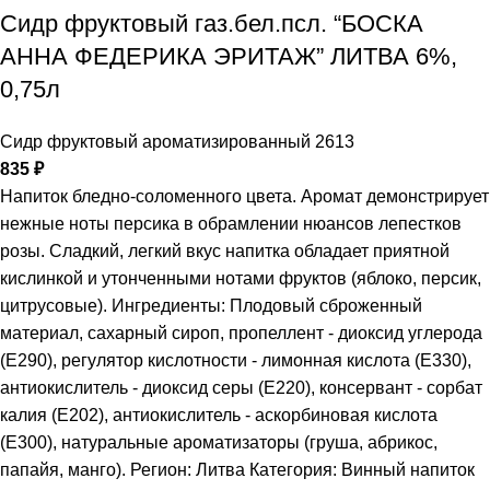
Сидр фруктовый газ.бел.псл. “БОСКА
АННА ФЕДЕРИКА ЭРИТАЖ” ЛИТВА 6%,
0,75л
Сидр фруктовый ароматизированный 2613
835
₽
Напиток бледно-соломенного цвета. Аромат демонстрирует
нежные ноты персика в обрамлении нюансов лепестков
розы. Сладкий, легкий вкус напитка обладает приятной
кислинкой и утонченными нотами фруктов (яблоко, персик,
цитрусовые). Ингредиенты: Плодовый сброженный
материал, сахарный сироп, пропеллент - диоксид углерода
(Е290), регулятор кислотности - лимонная кислота (Е330),
антиокислитель - диоксид серы (Е220), консервант - сорбат
калия (Е202), антиокислитель - аскорбиновая кислота
(Е300), натуральные ароматизаторы (груша, абрикос,
папайя, манго). Регион: Литва Категория: Винный напиток