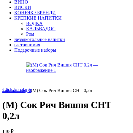
ВИНО
ВИСКИ
КОНЬЯК / БРЕНДИ
КРЕПКИЕ НАПИТКИ
ВОДКА
КАЛЬВАДОС
Ром
Безалкогольные напитки
гастрономия
Подарочные наборы
Click to enlarge
Главная
Вода
(М) Сок Рич Вишня СНТ 0,2л
(М) Сок Рич Вишня СНТ
0,2л
110
₽