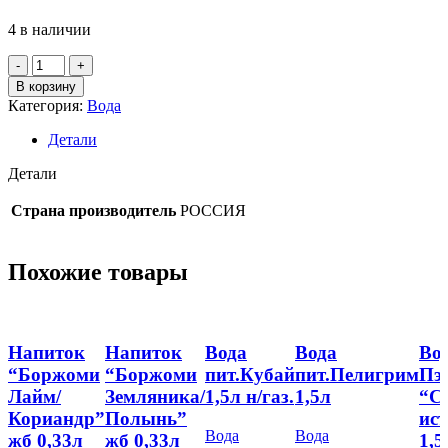
4 в наличии
Количество
товара
В корзину
(М)
Категория:
Вода
Сок
Рич
Детали
Вишня
СНТ
Детали
0,2л
Страна производитель
РОССИЯ
Похожие товары
Напиток
Напиток
Вода
Вода
Вод
“Боржоми
“Боржоми
пит.Кубай
пит.Пелигрим
Пэт
Лайм/
Земляника/
1,5л н/газ.
1,5л
“С
Кориандр”
Полынь”
ис
Вода
Вода
жб 0,33л
жб 0,33л
1,5