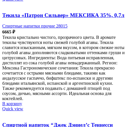
Текила «Патрон Сильвер» МЕКСИКА 35%, 0,7л
Спиртные напитки прочие 28015
6665
₽
Текила кристально чистого, прозрачного цвета. В аромате
текилы чувствуются ноты свежей голубой агавы. Текила
славится изысканным, мягким вкусом, в котором свежие ноты
голубой агавы дополняются сладковатыми оттенками груши и
цитрусовых. Ингредиенты: Вода питьевая исправленная,
дистиллят из сока голубой агавы невыдержанный. Регион:
Мексика Гастрономические сочетания: Текила прекрасно
сочетается с острыми мясными блюдами, такими как
андалусское гаспаччо, бифштекс по-испански и другими
блюдами итальянской, испанской и аргентинской кухни.
Также рекомендуется подавать с домашней птицей под
соусом, дичью, мясными ассорти. Идеальная основа для
коктейлей.
В корзину
Quick view
Спиртной напиток “Джек Дэниел’с Теннесси