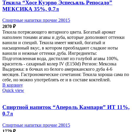
Текила “Хосе Куэрво Эспесьяль Репосадо”
МЕКСИКА 35%, 0,7л
Спиртные напитки прочие 28015
2070
₽
Текила потрясающего янтарного цвета. Богатый аромат
наполнен тонами агавы и дуба, которые дополняют оттенки
ванили и специй. Текила имеет мягкий, богатый и
насыщенный вкус, в котором преобладают сладкие ноты
ванили и нежные оттенки дуба. Ингредиенты:
Подготовленная вода, дистиллят из голубой агавы 100%,
краситель - сахарный колер IV (E150d) Регион: Мексика
Выдержка: в бочках из белого американского дуба 4-6
месяцев. Гастрономические сочетания: Текила хороша сама по
себе, но можно употреблять ее и в составе коктейлей.
В корзину
Quick view
Спиртной напиток “Апероль Кампари” ИТ 11%,
0,7л
Спиртные напитки прочие 28015
1779
₽