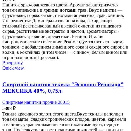
Напиток ярко-оранжевого цвета. Аромат характеризуется
тонами апельсина и яркими нотками трав. Вкус напитка —
фруктовый, горьковатый, с нотами апельсина, трав, хинина.
Ингредиенты: Деминерализованная вода, сахар, спирт
этиловый ректификованный высшей очистки из пищевого
сырья, растительные экстракты и настои, ароматизаторы -
фруктовый. травяной, древесный. Регион: Италия
Гастрономические сочетания: Рекомендуется пить со льдом,
тоником, с добавлением лимонного сока и сахарного сиропа и
водки, в коктейлях (в том числе — с пивом, белым вином или
игристым вином Просекко).
В корзину
Quick view
Спиртной напиток текила “Эсполон Репосадо”
МЕКСИКА 40%, 0,75л
Спиртные напитки прочие 28015
5308
₽
Текила красивого золотистого цвета.Вкус текилы наполнен
тонами мяты, сладких тропических плодов, цветов, карамели
и ванили, украшенными легкими нюансами дуба, перца и
трав. Послевкусие играет нюансами пряностей — ванили и