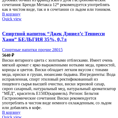
сочетания: Бренди Метакса 12* рекомендуется употреблять
как в чистом виде, так и в сочетании со льдом или тоником.
В корзину
Quick view
Спиртной напиток “Джек Дэниел’с Теннесси
Хани” БЕЛЬГИЯ 35%, 0,7л
Спиртные напитки прочие 28015
5640
₽
Виски янтарного цвета с золотыми отблесками. Имеет очень
мягкий аромат с ярко выраженными нотками меда, пряностей,
корицы и цветов. Виски обладает легким вкусом с тонами
меда, ириски и груши, нюансами бадьяна. Ингредиенты: Вода
исправленная, спирт этиловый ректификованный из
пищевого сырья высшей очистки, виски зерновой сахар,
сироп сахарный, натуральный мед, натуральный ароматизатор
"МЁД", краситель Е150D(карамель). Регион: Бельгия
Гастрономические сочетания: Виски рекомендуется
употреблять в чистом виде немного охлажденным, со льдом
или добавлять в кофе.
В корзину
Quick view