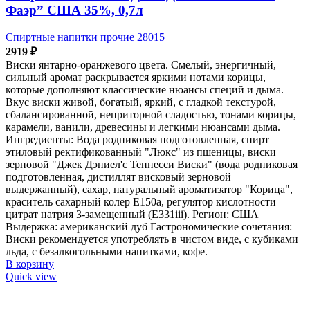
Фаэр” США 35%, 0,7л
Спиртные напитки прочие 28015
2919
₽
Виски янтарно-оранжевого цвета. Смелый, энергичный,
сильный аромат раскрывается яркими нотами корицы,
которые дополняют классические нюансы специй и дыма.
Вкус виски живой, богатый, яркий, с гладкой текстурой,
сбалансированной, неприторной сладостью, тонами корицы,
карамели, ванили, древесины и легкими нюансами дыма.
Ингредиенты: Вода родниковая подготовленная, спирт
этиловый ректификованный "Люкс" из пшеницы, виски
зерновой "Джек Дэниел'с Теннесси Виски" (вода родниковая
подготовленная, дистиллят висковый зерновой
выдержанный), сахар, натуральный ароматизатор "Корица",
краситель сахарный колер Е150а, регулятор кислотности
цитрат натрия 3-замещенный (Е331iii). Регион: США
Выдержка: американский дуб Гастрономические сочетания:
Виски рекомендуется употреблять в чистом виде, с кубиками
льда, с безалкогольными напитками, кофе.
В корзину
Quick view