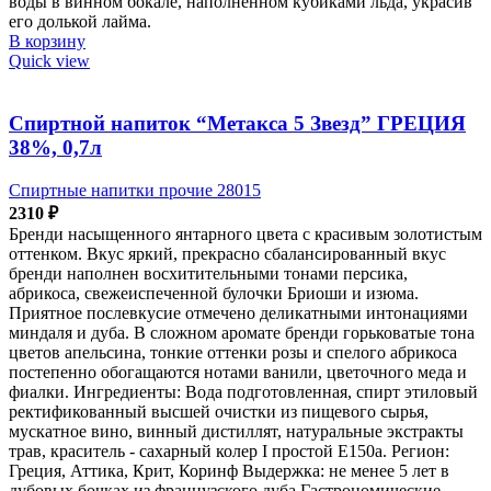
воды в винном бокале, наполненном кубиками льда, украсив
его долькой лайма.
В корзину
Quick view
Спиртной напиток “Метакса 5 Звезд” ГРЕЦИЯ
38%, 0,7л
Спиртные напитки прочие 28015
2310
₽
Бренди насыщенного янтарного цвета с красивым золотистым
оттенком. Вкус яркий, прекрасно сбалансированный вкус
бренди наполнен восхитительными тонами персика,
абрикоса, свежеиспеченной булочки Бриоши и изюма.
Приятное послевкусие отмечено деликатными интонациями
миндаля и дуба. В сложном аромате бренди горьковатые тона
цветов апельсина, тонкие оттенки розы и спелого абрикоса
постепенно обогащаются нотами ванили, цветочного меда и
фиалки. Ингредиенты: Вода подготовленная, спирт этиловый
ректификованный высшей очистки из пищевого сырья,
мускатное вино, винный дистиллят, натуральные экстракты
трав, краситель - сахарный колер I простой Е150а. Регион:
Греция, Аттика, Крит, Коринф Выдержка: не менее 5 лет в
дубовых бочках из французского дуба Гастрономические