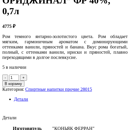
ОРИДЖИНАЛ” ФР 40%,
0,7л
4775
₽
Ром темного янтарно-золотистого цвета. Ром обладает
мягким, гармоничным ароматом с доминирующими
оттенками ванили, пряностей и банана. Вкус рома богатый,
полный, с оттенками ванили, ириски и пряностей, плавно
переходящими в долгое послевкусие.
5 в наличии
Количество
товара
В корзину
Крепкий
Категория:
Спиртные напитки прочие 28015
спирт.нап.на
осн.рома
Детали
"БУМБУ
ОРИДЖИНАЛ"
ФР
Детали
40%,
0,7л
Изготовитель
"КОНЬЯК ФЕРРАН"