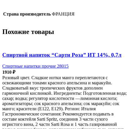
Страна производитель
ФРАНЦИЯ
Похожие товары
Спиртной напиток “Сарти Роза” ИТ 14%, 0,7л
Спиртные напитки прочие 28015
1910
₽
Розовый цвет. Сладкие нотки манго переплетаются с
освежающими тонами красного апельсина и маракуйи.
Сладковатый вкус тропических фруктов дополнен
гармоничной кислинкой. Ингредиенты: Подготовленная вода;
сахар; водка; регулятор кислотности —лимонная кислота;
ароматизаторы; сок красного апельсина; сок маракуйи; сок
манго; красители (E122, E129). Регион: Италия
Гастрономические сочетания: Рекомендуется подавать в
составе коктейля Sarti Spritz, соединив 3 части сухого
игристого вина, 2 части Sarti Rosa и 1 часть газированной