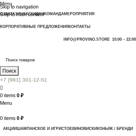
Menu
-25%
Skip to navigation
О МАГАЗИНАХ
СКИДКИ
КОМАНДА
МЕРОПРИЯТИЯ
Skip to main content
КОРПОРАТИВНЫЕ ПРЕДЛОЖЕНИЯ
КОНТАКТЫ
INFO@PROVINO.STORE
10:00 – 22:00
Поиск
+7 (961) 301-12-51
0
items
0
₽
Menu
0
items
0
₽
АКЦИИ
ШАМПАНСКОЕ И ИГРИСТОЕ
ВИНО
ВИСКИ
КОНЬЯК / БРЕНДИ