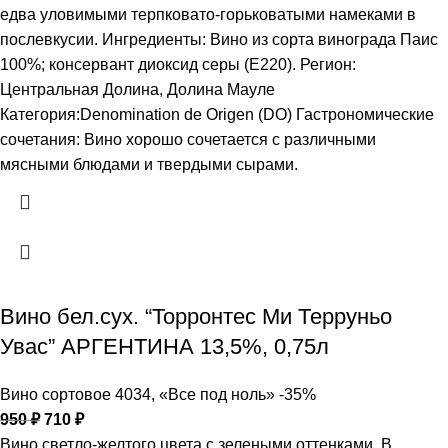
едва уловимыми терпковато-горьковатыми намеками в
послевкусии. Ингредиенты: Вино из сорта винограда Паис
100%; консервант диоксид серы (Е220). Регион:
Центральная Долина, Долина Мауле
Категория:Denomination de Origen (DO) Гастрономические
сочетания: Вино хорошо сочетается с различными
мясными блюдами и твердыми сырами.
Вино бел.сух. “Торронтес Ми Терруньо
Увас” АРГЕНТИНА 13,5%, 0,75л
Вино сортовое 4034
,
«Все под ноль» -35%
950
₽
710
₽
Вино светло-желтого цвета с зелеными оттенками. В