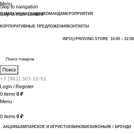
Menu
-33%
Skip to navigation
О МАГАЗИНАХ
СКИДКИ
КОМАНДА
МЕРОПРИЯТИЯ
Skip to main content
КОРПОРАТИВНЫЕ ПРЕДЛОЖЕНИЯ
КОНТАКТЫ
INFO@PROVINO.STORE
10:00 – 22:00
Поиск
+7 (961) 301-12-51
Login / Register
0
items
0
₽
Menu
0
items
0
₽
АКЦИИ
ШАМПАНСКОЕ И ИГРИСТОЕ
ВИНО
ВИСКИ
КОНЬЯК / БРЕНДИ