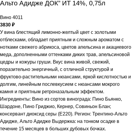
Альто Адидже ДОК” ИТ 14%, 0,75л
Вино 4011
3830
₽
У вина блестящий лимонно-желтый цвет с золотыми
отблесками, обладает приятным и сложным ароматом с
нотками свежего абрикоса, цветов апельсина и акациевого
меда, дополненными оттенками диких трав, апельсиновой
цедры и кожуры груши. Вкус вина живой, свежий,
поразительно энергичный, с отличной структурой и
фруктово-растительными нюансами, яркой кислотностью и
долгим, линейным послевкусием с нюансами мокрого
камня и приятным ретроназальным эффектом.
Ингредиенты: Вино из сортов винограда: Пино Бьянко,
Шардоне, Пино Гриджио, Кернер, Совиньон Блан;
консервант диоксид серы (Е220). Регион: Трентино-Альто
Адидже, Альто Адидже Выдержка: на тонком осадке в
течение 15 месяцев в больших дубовых бочках.