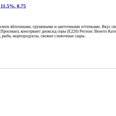
11,5%, 0,75
олнен яблочными, грушевыми и цветочными оттенками. Вкус све
Просекко), консервант диоксид серы (Е220) Регион: Венето Катег
о, рыба, морепродукты, свежие сливочные сыры.