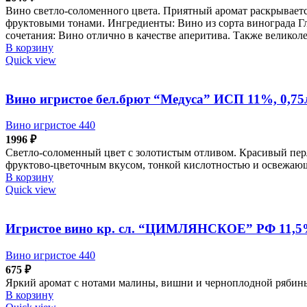
Вино светло-соломенного цвета. Приятный аромат раскрывает
фруктовыми тонами. Ингредиенты: Вино из сорта винограда Глер
сочетания: Вино отлично в качестве аперитива. Также великол
В корзину
Quick view
Вино игристое бел.брют “Медуса” ИСП 11%, 0,75
Вино игристое 440
1996
₽
Светло-соломенный цвет с золотистым отливом. Красивый пер
фруктово-цветочным вкусом, тонкой кислотностью и освежаю
В корзину
Quick view
Игристое вино кр. сл. “ЦИМЛЯНСКОЕ” РФ 11,5%
Вино игристое 440
675
₽
Яркий аромат с нотами малины, вишни и черноплодной рябин
В корзину