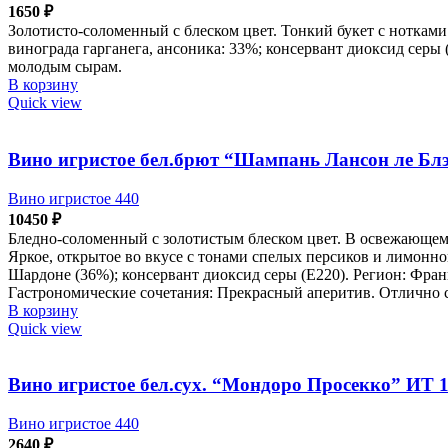
1650
₽
Золотисто-соломенный с блеском цвет. Тонкий букет с нотками
винограда гарганега, ансоника: 33%; консервант диоксид серы
молодым сырам.
В корзину
Quick view
Вино игристое бел.брют “Шампань Лансон ле Блэ
Вино игристое 440
10450
₽
Бледно-соломенный с золотистым блеском цвет. В освежающем 
Яркое, открытое во вкусе с тонами спелых персиков и лимонн
Шардоне (36%); консервант диоксид серы (Е220). Регион: Фр
Гастрономические сочетания: Прекрасный аперитив. Отлично 
В корзину
Quick view
Вино игристое бел.сух. “Мондоро Просекко” ИТ 1
Вино игристое 440
2640
₽