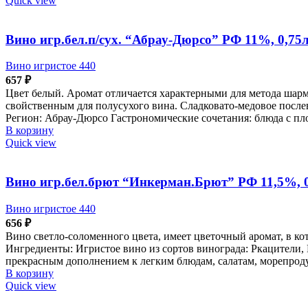
Quick view
Вино игр.бел.п/сух. “Абрау-Дюрсо” РФ 11%, 0,75
Вино игристое 440
657
₽
Цвет белый. Аромат отличается характерными для метода шар
свойственным для полусухого вина. Сладковато-медовое послев
Регион: Абрау-Дюрсо Гастрономические сочетания: блюда с пл
В корзину
Quick view
Вино игр.бел.брют “Инкерман.Брют” РФ 11,5%, 
Вино игристое 440
656
₽
Вино светло-соломенного цвета, имеет цветочный аромат, в к
Ингредиенты: Игристое вино из сортов винограда: Ркацители,
прекрасным дополнением к легким блюдам, салатам, морепроду
В корзину
Quick view