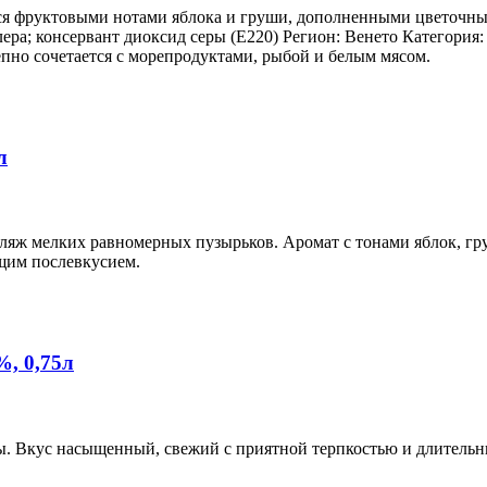
ся фруктовыми нотами яблока и груши, дополненными цветочны
а; консервант диоксид серы (Е220) Регион: Венето Категория: D
епно сочетается с морепродуктами, рыбой и белым мясом.
л
ляж мелких равномерных пузырьков. Аромат с тонами яблок, гр
щим послевкусием.
, 0,75л
ы. Вкус насыщенный, свежий с приятной терпкостью и длитель