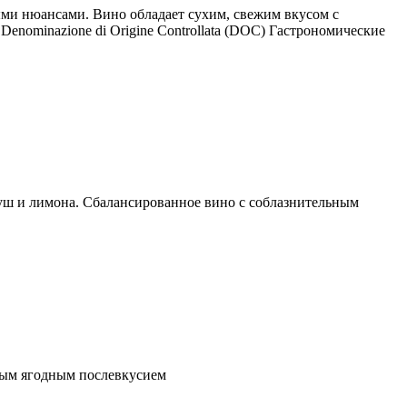
ми нюансами. Вино обладает сухим, свежим вкусом с
enominazione di Origine Controllata (DOC) Гастрономические
уш и лимона. Сбалансированное вино с соблазнительным
ным ягодным послевкусием