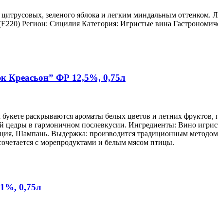
 цитрусовых, зеленого яблока и легким миндальным оттенком. Л
 (Е220) Регион: Сицилия Категория: Игристые вина Гастрономич
к Креасьон” ФР 12,5%, 0,75л
букете раскрываются ароматы белых цветов и летних фруктов, 
ой цедры в гармоничном послевкусии. Ингредиенты: Вино игрис
анция, Шампань. Выдержка: производится традиционным методом
сочетается с морепродуктами и белым мясом птицы.
1%, 0,75л