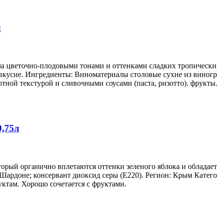
л
ма цветочно-плодовыми тонами и оттенками сладких тропически
кусие. Ингредиенты: Виноматериалы столовые сухие из виноград
отной текстурой и сливочными соусами (паста, ризотто). фрукт
0,75л
оторый органично вплетаются оттенки зеленого яблока и облада
 Шардоне; консервант диоксид серы (Е220). Регион: Крым Катег
ктам. Хорошо сочетается с фруктами.