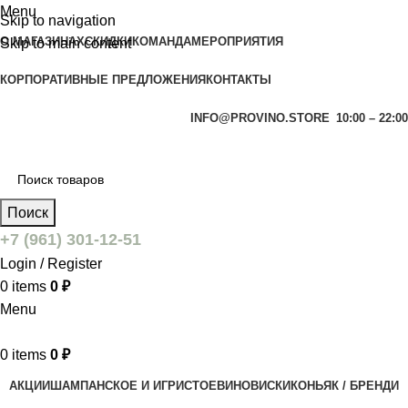
Menu
Skip to navigation
О МАГАЗИНАХ
СКИДКИ
КОМАНДА
МЕРОПРИЯТИЯ
Skip to main content
КОРПОРАТИВНЫЕ ПРЕДЛОЖЕНИЯ
КОНТАКТЫ
INFO@PROVINO.STORE
10:00 – 22:00
Поиск
+7 (961) 301-12-51
Login / Register
0
items
0
₽
Menu
0
items
0
₽
АКЦИИ
ШАМПАНСКОЕ И ИГРИСТОЕ
ВИНО
ВИСКИ
КОНЬЯК / БРЕНДИ