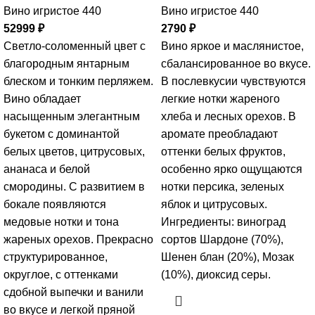
Вино игристое 440
Вино игристое 440
52999
₽
2790
₽
Светло-соломенный цвет с
Вино яркое и маслянистое,
благородным янтарным
сбалансированное во вкусе.
блеском и тонким перляжем.
В послевкусии чувствуются
Вино обладает
легкие нотки жареного
насыщенным элегантным
хлеба и лесных орехов. В
букетом с доминантой
аромате преобладают
белых цветов, цитрусовых,
оттенки белых фруктов,
ананаса и белой
особенно ярко ощущаются
смородины. С развитием в
нотки персика, зеленых
бокале появляются
яблок и цитрусовых.
медовые нотки и тона
Ингредиенты: виноград
жареных орехов. Прекрасно
сортов Шардоне (70%),
структурированное,
Шенен блан (20%), Мозак
округлое, с оттенками
(10%), диоксид серы.
сдобной выпечки и ванили
во вкусе и легкой пряной