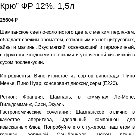
Крю” ФР 12%, 1,5л
25604
₽
Шампанское светло-золотистого цвета с мелким перляжем.
обладает свежим ароматом, сотканным из нот цитрусовых,
айвы и малины. Вкус мягкий, освежающий и гармоничный,
с фруктово-ягодными оттенками и утонченной кислинкой в
сухом послевкусии.
Ингредиенты: Вино игристое из сортов винограда: Пино
Менье, Пино Нуар; консервант диоксид серы (Е220).
Регион: Франция, Шампань, в коммунах Ле-Мене,
Вильдомманж, Саси, Экуэль
Гастрономические сочетания: Шампанское отлично в
качестве аперитива, идеальный компаньон для
изысканных блюд. Попробуйте его с гужером, паштетом в
гренках, ветчиной Сан-Даниэле, мясом птицы,