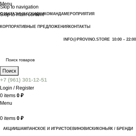
Menu
Skip to navigation
О МАГАЗИНАХ
СКИДКИ
КОМАНДА
МЕРОПРИЯТИЯ
Skip to main content
КОРПОРАТИВНЫЕ ПРЕДЛОЖЕНИЯ
КОНТАКТЫ
INFO@PROVINO.STORE
10:00 – 22:00
Поиск
+7 (961) 301-12-51
Login / Register
0
items
0
₽
Menu
0
items
0
₽
АКЦИИ
ШАМПАНСКОЕ И ИГРИСТОЕ
ВИНО
ВИСКИ
КОНЬЯК / БРЕНДИ