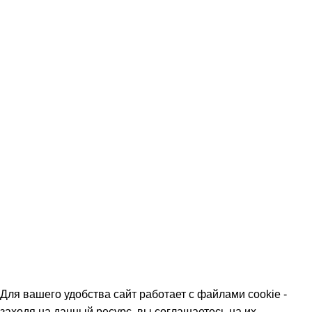
Скидки
Команда
Контакты
Политика обработки персональных данных
О МАГАЗИНАХ
СКИДКИ
МЕРОПРИЯТИЯ
КОРПОРАТИВНЫЕ ПРЕДЛОЖЕНИЯ
КОМАНДА
КОНТАКТЫ
Для вашего удобства сайт работает с файлами cookie -
заходя на данный ресурс, вы соглашаетесь на их