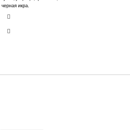
черная икра.
+7 (961) 301-12-51