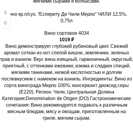
мягкими сырами и колбасами.
Вино кр.п/сух. “Еспириту Де Чили Мерло” ЧИЛИ 12,5%,
0,75л
Вино сортовое 4034
1019
₽
Вино демонстрирует глубокий рубиновый цвет. Свежий
аромат соткан из нот спелой вишни, земляники, зеленых
трав и ванили. Вкус вина изящный, гармоничный, округлый,
приятный, с оттенками ежевики, изюма и сладких специй,
мягкими танинами, низкой кислотностью и долгим
послевкусием с намеком на ваниль. Ингредиенты: Вино из
сорта винограда Мерло 100%; консервант диоксид серы
(Е220). Регион: Чили, Центральная Долина
Категория:Denomination de Origen (DO) Гастрономические
сочетания: Вино рекомендуется подавать к различным
мясным блюдам, мясу и овощам, приготовленным на
гриле, мягким сырам.