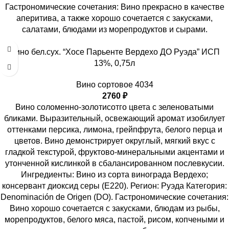
Гастрономические сочетания: Вино прекрасно в качестве
аперитива, а также хорошо сочетается с закусками,
салатами, блюдами из морепродуктов и сырами.
Вино бел.сух. “Хосе Парьенте Вердехо ДО Руэда” ИСП
13%, 0,75л
Вино сортовое 4034
2760
₽
Вино соломенно-золотисотго цвета с зеленоватыми
бликами. Выразительный, освежающий аромат изобилует
оттенками персика, лимона, грейпфрута, белого перца и
цветов. Вино демонстрирует округлый, мягкий вкус с
гладкой текстурой, фруктово-минеральными акцентами и
утонченной кислинкой в сбалансированном послевкусии.
Ингредиенты: Вино из сорта винограда Вердехо;
консервант диоксид серы (Е220). Регион: Руэда Категория:
Denominación de Origen (DO). Гастрономические сочетания:
Вино хорошо сочетается с закусками, блюдам из рыбы,
морепродуктов, белого мяса, пастой, рисом, копчеными и