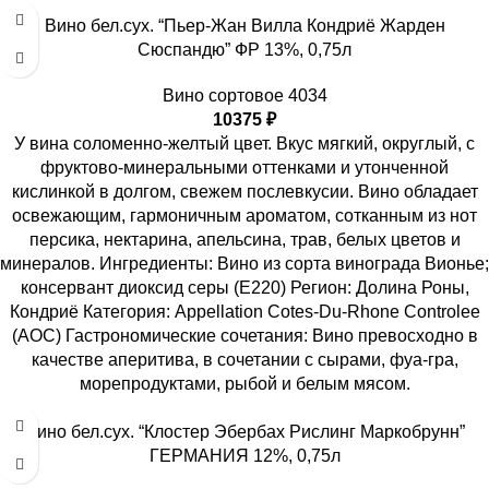
Вино бел.сух. “Пьер-Жан Вилла Кондриё Жарден
Сюспандю” ФР 13%, 0,75л
Вино сортовое 4034
10375
₽
У вина соломенно-желтый цвет. Вкус мягкий, округлый, с
фруктово-минеральными оттенками и утонченной
кислинкой в долгом, свежем послевкусии. Вино обладает
освежающим, гармоничным ароматом, сотканным из нот
персика, нектарина, апельсина, трав, белых цветов и
минералов. Ингредиенты: Вино из сорта винограда Вионье;
консервант диоксид серы (Е220) Регион: Долина Роны,
Кондриё Категория: Appellation Cotes-Du-Rhone Controlee
(AOC) Гастрономические сочетания: Вино превосходно в
качестве аперитива, в сочетании с сырами, фуа-гра,
морепродуктами, рыбой и белым мясом.
Вино бел.сух. “Клостер Эбербах Рислинг Маркобрунн”
ГЕРМАНИЯ 12%, 0,75л