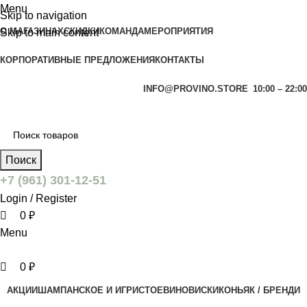
0
0
Menu
Skip to navigation
О МАГАЗИНАХ
СКИДКИ
КОМАНДА
МЕРОПРИЯТИЯ
Skip to main content
КОРПОРАТИВНЫЕ ПРЕДЛОЖЕНИЯ
КОНТАКТЫ
INFO@PROVINO.STORE
10:00 – 22:00
Поиск
+7 (961) 301-12-51
Login / Register
0
₽
Menu
0
₽
АКЦИИ
ШАМПАНСКОЕ И ИГРИСТОЕ
ВИНО
ВИСКИ
КОНЬЯК / БРЕНДИ