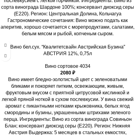
послевкусием с легкой горчинкой. Ингредиенты: Вино из
сорта винограда Шардоне 100%; консервант диоксид серы
(Е220). Регион: Центральная Долина, Кольчагуа
Гастрономические сочетания: Вино можно подать как
аперитив, хорошо сочетается с морепродуктами, салатами,
белым мясом и рыбой, копченым сыром.
Вино бел.сух. “Квалитетсвайн Австрийская Бузина”
АВСТРИЯ 12%, 0,75л
Вино сортовое 4034
2080
₽
Вино имеет бледно-золотистый цвет с зеленоватыми
бликами и покоряет питким, освежающим, живым,
фруктовым вкусом с приятной цитрусовой кислинкой и
легкой пряной ноткой в сухом послевкусии. У вина свежий
аромат с пикантными нотками крыжовника, белых ягод
смородины и бузины, украшенными штрихами зеленого
перца. Ингредиенты: Вино из сорта винограда Совиньон
Блан; консервант диоксид серы (Е220). Регион: Нижняя
Австрия Выдержка: 5 месяцев в стальных емкостях,