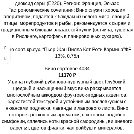
диоксид серы (Е220). Регион: Франция, Эльзас
Гастрономические сочетания: Вино служит хорошим
аперитивом, подается к блюдам из белого мяса, овощей,
птицы, морепродуктов и рыбы, рекомендуется к сырам и
традиционным блюдам эльзасской кухни (ветчина, тушеная
в Рислинге, картофель в панировочных сухарях).
Вино сорт. кр.сух. “Пьер-Жан Вилла Кот-Роти Кармина”ФР
13%, 0,75л
Вино сортовое 4034
11370
₽
У вина глубокий рубиново-пурпурный цвет. Глубокий,
щедрый и насыщенный вкус вина раскрывается
многослойным аккордом фруктово-ягодных акцентов,
бархатистой текстурой и устойчивым послевкусием с
нюансами подлеска, лаванды и лаврового листа. Вино
покоряет роскошным ароматом, в котором, подобно
симфонии, сплелись ноты красной смородины, вишневого
варенья, цветов фиалки, чая ройбуш и минералов.