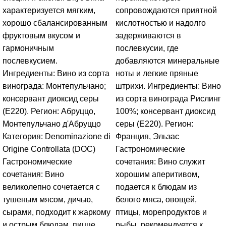
характеризуется мягким,
сопровождаются приятной
хорошо сбалансированным
кислотностью и надолго
фруктовым вкусом и
задерживаются в
гармоничным
послевкусии, где
послевкусием.
добавляются минеральные
Ингредиенты: Вино из сорта
ноты и легкие пряные
винограда: Монтепульчано;
штрихи. Ингредиенты: Вино
консервант диоксид серы
из сорта винограда Рислинг
(Е220). Регион: Абруццо,
100%; консервант диоксид
Монтепульчано д'Абруццо
серы (Е220). Регион:
Категория: Denominazione di
Франция, Эльзас
Origine Controllata (DOC)
Гастрономические
Гастрономические
сочетания: Вино служит
сочетания: Вино
хорошим аперитивом,
великолепно сочетается с
подается к блюдам из
тушеным мясом, дичью,
белого мяса, овощей,
сырами, подходит к жаркому
птицы, морепродуктов и
и острым блюдам, пицце,
рыбы, рекомендуется к