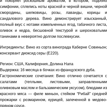
и покоряет роскошным ароматом, в котором, подобно
симфонии, сплелись ноты красной и черной вишни, черной
смородины, шелковицы, розы, лаванды, корицы и
сандалового дерева. Вино демонстрирует изысканный,
полный вкус с нотами измельченных ягод, табачного листа,
оливок и кедра, бесшовной текстурой и шероховатыми
танинами в невероятно долгом послевкусии.
Ингредиенты: Вино из сорта винограда Каберне Совиньон;
консервант диоксид серы (Е220).
Регион: США, Калифорния, Долина Напа
Выдержка: 16 месяца в бочках из французского дуба.
Гастрономические сочетания: Вино отлично сочетается с
салатами (теплыми, листовыми, заправленными
оливковым маслом и бальзамическим уксусом), блюдами из
красного мяса — филе миньон, стейком “Рибай” средней
прожарки с розмарином, курицей, запеченной в медово-
пряном соусе.