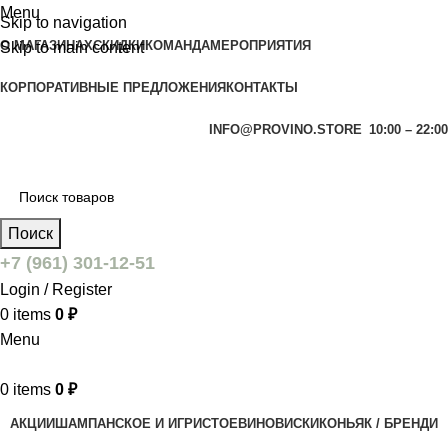
Menu
Skip to navigation
О МАГАЗИНАХ
СКИДКИ
КОМАНДА
МЕРОПРИЯТИЯ
Skip to main content
КОРПОРАТИВНЫЕ ПРЕДЛОЖЕНИЯ
КОНТАКТЫ
INFO@PROVINO.STORE
10:00 – 22:00
Поиск
+7 (961) 301-12-51
Login / Register
0
items
0
₽
Menu
0
items
0
₽
АКЦИИ
ШАМПАНСКОЕ И ИГРИСТОЕ
ВИНО
ВИСКИ
КОНЬЯК / БРЕНДИ