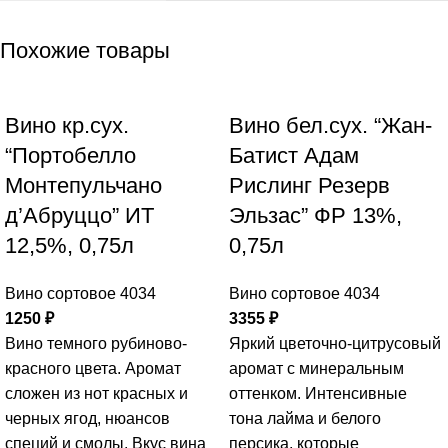
Похожие товары
Вино кр.сух.
Вино бел.сух. “Жан-
“Портобелло
Батист Адам
Монтепульчано
Рислинг Резерв
д’Абруццо” ИТ
Эльзас” ФР 13%,
12,5%, 0,75л
0,75л
Вино сортовое 4034
Вино сортовое 4034
1250
₽
3355
₽
Вино темного рубиново-
Яркий цветочно-цитрусовый
красного цвета. Аромат
аромат с минеральным
сложен из нот красных и
оттенком. Интенсивные
черных ягод, нюансов
тона лайма и белого
специй и смолы. Вкус вина
персика, которые