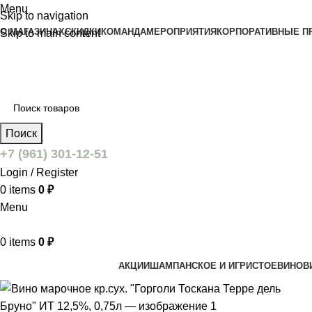
Menu
Skip to navigation
О МАГАЗИНАХ
СКИДКИ
КОМАНДА
МЕРОПРИЯТИЯ
КОРПОРАТИВНЫЕ П
Skip to main content
Поиск
+7 (961) 301-12-51
Login / Register
0
items
0
₽
Menu
0
items
0
₽
АКЦИИ
ШАМПАНСКОЕ И ИГРИСТОЕ
ВИНО
В