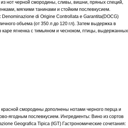
из нот черной смородины, сливы, вишни, пряных специй,
енками, мягкими танинами и стойким послевкусием.
enominazione di Origine Controllata e Garantita(DOCG)
ичного объема (от 350 л до 120 гл). Затем выдержка в
 каре ягненка с тимьяном и чесноком, птицы, выдержанных
 и красной смородины дополнены нотами черного перца и
ово-ягодным послевкусием. Ингредиенты: Вино из сортов
ione Geografica Tipica (IGT) Гастрономические сочетания: