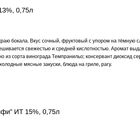
13%, 0,75л
краю бокала. Вкус сочный, фруктовый с упором на тёмную 
вешивается свежестью и средней кислотностью. Аромат вы
о из сорта винограда Темпранильо; консервант диоксид сер
холодные мясные закуски, блюда на гриле, рагу.
нфи” ИТ 15%, 0,75л