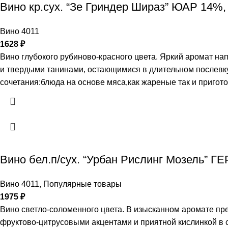
Вино кр.сух. “Зе Гриндер Шираз” ЮАР 14%,
Вино 4011
1628
₽
Вино глубокого рубиново-красного цвета. Яркий аромат на
и твердыми танинами, остающимися в длительном послевку
сочетания:блюда на основе мяса,как жареные так и пригот
Вино бел.п/сух. “Урбан Рислинг Мозель” Г
Вино 4011
,
Популярные товары
1975
₽
Вино светло-соломенного цвета. В изысканном аромате пр
фруктово-цитрусовыми акцентами и приятной кислинкой в с