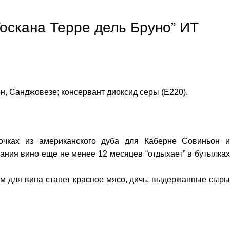
Тоскана Терре дель Бруно” ИТ
н, Санджовезе; консервант диоксид серы (Е220).
очках из американского дуба для Каберне Совиньон и
ания вино еще не менее 12 месяцев “отдыхает” в бутылках
м для вина станет красное мясо, дичь, выдержанные сыры