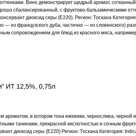
оттенками. Вино демонстрирует щедрый аромат, сотканный 
 хорошо сбалансированный, с фруктово-бальзамическими отт
сервант диоксид серы (Е220). Регион: Тоскана Категория: D
о — из французского дуба, частично — из словенского) разл
сным сопровождением для блюд из красного мяса, например
” ИТ 12,5%, 0,75л
ым ароматом, в котором тона ежевики, чернослива, черной
атными танинами, прекрасной кислотностью и сочным фрукт
нт диоксид серы (Е220) Регион: Тоскана Категория: Indicaz