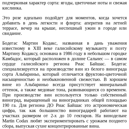
подчеркивая характер сорта: ягоды, цветочные ноты и свежая
кислинка.
Это розе идеально подойдет для моментов, когда хочется
добавить в день легкости и флирта: аперитив на летней
террасе, вечер на крыше, неспешный ужин в городе или
свидание.
Бодегас Мартин Кодакс, названная в дань уважения
известному в XIII веке галисийскому музыканту и поэту
Мартину Кодаксу, основана в 1986 году в небольшом городке
Камбадос, который расположен в долине Сальнес — в самом
сердце галисийского региона Риас Байшас. Бодегаc
специализируется на производстве вин из белого винограда
сорта Альбариньо, который отличается фруктово-цветочной
насыщенностью и необыкновенной свежестью. В хорошем
вине из Альбариньо всегда присутствует минеральный
оттенок, а также медовые тона, развивающиеся со временем.
При производстве вин используется только собственный
виноград, выращенный на виноградниках общей площадью
190 га. Для региона ДО Риас Байшас это астрономическая
цифра, так как большинство виноградарей работают на
участках размером от 2-х до 10 гектаров. На винодельне
Martin Codax любят экспериментировать с урожаем позднего
сбора, выпуская сухие концентрированные вина.