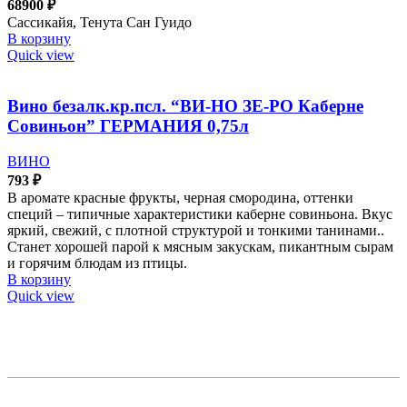
68900
₽
Сассикайя, Тенута Сан Гуидо
В корзину
Quick view
Вино безалк.кр.псл. “ВИ-НО ЗЕ-РО Каберне
Совиньон” ГЕРМАНИЯ 0,75л
ВИНО
793
₽
В аромате красные фрукты, черная смородина, оттенки
специй – типичные характеристики каберне совиньона. Вкус
яркий, свежий, с плотной структурой и тонкими танинами..
Станет хорошей парой к мясным закускам, пикантным сырам
и горячим блюдам из птицы.
В корзину
Quick view