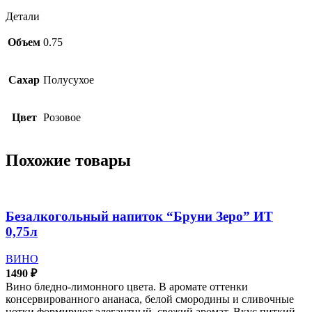
Детали
Объем
0.75
Сахар
Полусухое
Цвет
Розовое
Похожие товары
Безалкогольный напиток “Бруни Зеро” ИТ
0,75л
ВИНО
1490
₽
Вино бледно-лимонного цвета. В аромате оттенки
консервированного ананаса, белой смородины и сливочные
нотки формируют элегантный, свежий аромат. Вкус питкий,