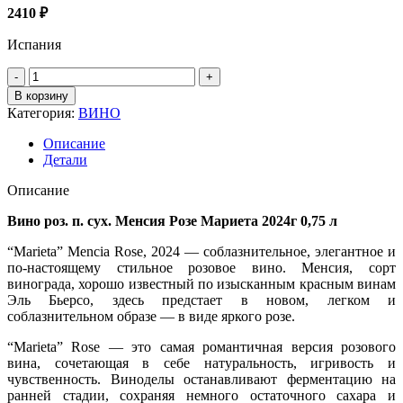
2410
₽
Испания
Количество
товара
В корзину
Вино
Категория:
ВИНО
роз.
п.
Описание
сух.
Детали
Менсия
Розе
Описание
Мариета
2024г
Вино роз. п. сух. Менсия Розе Мариета 2024г 0,75 л
0,75
“Marieta” Mencia Rose, 2024 — соблазнительное, элегантное и
л
по‑настоящему стильное розовое вино. Менсия, сорт
винограда, хорошо известный по изысканным красным винам
Эль Бьерсо, здесь предстает в новом, легком и
соблазнительном образе — в виде яркого розе.
“Marieta” Rose — это самая романтичная версия розового
вина, сочетающая в себе натуральность, игривость и
чувственность. Виноделы останавливают ферментацию на
ранней стадии, сохраняя немного остаточного сахара и