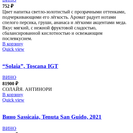
752
₽
Цвет напитка светло-золотистый с прозрачными оттенками,
подчеркивающими его лёгкость. Аромат радует нотами
спелого персика, груши, ананаса и лёгкими акцентами меда.
Вкус мягкий, с нежной фруктовой сладостью,
сбалансированной кислотностью и освежающим
послевкусием.
В корзину
Quick view
“Solaia”, Toscana IGT
ВИНО
81900
₽
СОЛАЙЯ. АНТИНОРИ
В корзину
Quick view
Вино Sassicaia, Tenuta San Guido, 2021
ВИНО