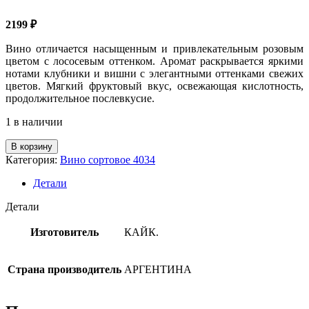
2199
₽
Вино отличается насыщенным и привлекательным розовым
цветом с лососевым оттенком. Аромат раскрывается яркими
нотами клубники и вишни с элегантными оттенками свежих
цветов. Мягкий фруктовый вкус, освежающая кислотность,
продолжительное послевкусие.
1 в наличии
Количество
В корзину
товара
Категория:
Вино сортовое 4034
Вино
роз.сух.
Детали
"Кайкен
Эстейт
Детали
Мальбек
Розе"
Изготовитель
КАЙК.
АРГЕНТИНА
12%,
0,75л
Страна производитель
АРГЕНТИНА