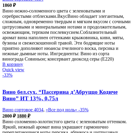
1860
₽
Вино нежно-соломенного цвета с зеленоватыми и
серебристыми отблесками.ВкусВино обладает элегантным,
сложным, одновременно твердым и мягким вкусом с сочными
цитрусовыми и минеральными нотами и продолжительным,
освежающим, терпким послевкусием.Соблазнительный
аромат вина наполнен оттенками крыжовника, киви, мяты,
бузины и свежескошенной травой. Эти бодрящие ноты
приятно дополняют нюансы пчелиного воска, персика и
нежные дымные ноты. Ингредиенты: Вино из сорта
винограда Совиньон; консервант диоксид серы (Е220)
В корзину
Quick view
-33%
Вино бел.сух. “Пассерина д’Абруццо Кодиче
Вино” ИТ 13%, 0,75л
Вино сортовое 4034
,
«Все под ноль» -35%
Первоначальная
Текущая
2800
₽
1880
₽
цена
цена:
Вино соломенно-золотистого цвета с зеленоватым оттенком.
составляла
1880 ₽.
Яркий, нежный аромат вина украшают гармонично
2800 ₽.
переплетающиеся ноты персика, абрикоса и цитрусовых