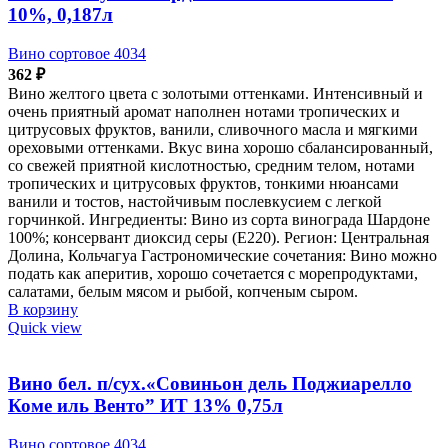
10%, 0,187л
Вино сортовое 4034
362
₽
Вино желтого цвета с золотыми оттенками. Интенсивный и
очень приятный аромат наполнен нотами тропических и
цитрусовых фруктов, ванили, сливочного масла и мягкими
ореховыми оттенками. Вкус вина хорошо сбалансированный,
со свежей приятной кислотностью, средним телом, нотами
тропических и цитрусовых фруктов, тонкими нюансами
ванили и тостов, настойчивым послевкусием с легкой
горчинкой. Ингредиенты: Вино из сорта винограда Шардоне
100%; консервант диоксид серы (Е220). Регион: Центральная
Долина, Кольчагуа Гастрономические сочетания: Вино можно
подать как аперитив, хорошо сочетается с морепродуктами,
салатами, белым мясом и рыбой, копченым сыром.
В корзину
Quick view
Вино бел. п/сух.«Совиньон дель Поджиарелло
Коме иль Венто” ИТ 13% 0,75л
Вино сортовое 4034