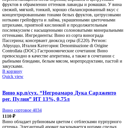
фруктов в обрамлении оттенков лаванды и ромашки. У вина
свежий, мягкий, тонкий, хорошо сбалансированный вкус с
концентрированными тонами белых фруктов, цитрусовыми
нотками грейпфрута и лайма, украшенными цветочными
штрихами, приятной кислинкой и продолжительным
послевкусием с насыщенными солоноватыми минеральными
оттенками. Ингредиенты: Вино из сорта винограда
Пассерина; консервант диоксид серы (Е220). Регион:
Абруццо, Италия Категория: Denominazione di Origine
Controllata (DOC) Гастрономические сочетания: Вино
превосходно в качестве аперитива, а также в сочетании с
рыбными блюдами, белым мясом, морепродуктами, пастой и
закусками.
В корзину
Quick view
Вино кр.п/сух. “Негроамаро Дука Сардженто
рег. Пулия” ИТ 13%, 0,75л
Вино сортовое 4034
1110
₽
Вино обладает рубиновым цветом с отблесками пурпурного
оттенка. Элегантный аромат раскрывается нотами спелых