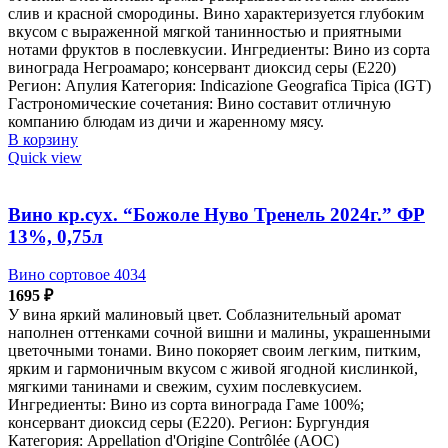
слив и красной смородины. Вино характеризуется глубоким
вкусом с выраженной мягкой танинностью и приятными
нотами фруктов в послевкусии. Ингредиенты: Вино из сорта
винограда Негроамаро; консервант диоксид серы (Е220)
Регион: Апулия Категория: Indicazione Geografica Tipica (IGT)
Гастрономические сочетания: Вино составит отличную
компанию блюдам из дичи и жаренному мясу.
В корзину
Quick view
Вино кр.сух. “Божоле Нуво Тренель 2024г.” ФР
13%, 0,75л
Вино сортовое 4034
1695
₽
У вина яркий малиновый цвет. Соблазнительный аромат
наполнен оттенками сочной вишни и малины, украшенными
цветочными тонами. Вино покоряет своим легким, питким,
ярким и гармоничным вкусом с живой ягодной кислинкой,
мягкими танинами и свежим, сухим послевкусием.
Ингредиенты: Вино из сорта винограда Гаме 100%;
консервант диоксид серы (Е220). Регион: Бургундия
Категория: Appellation d'Origine Contrôlée (AOC)