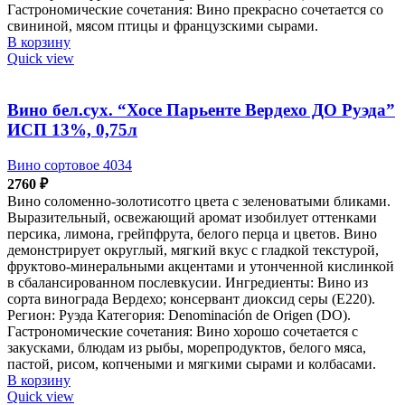
Гастрономические сочетания: Вино прекрасно сочетается со
свининой, мясом птицы и французскими сырами.
В корзину
Quick view
Вино бел.сух. “Хосе Парьенте Вердехо ДО Руэда”
ИСП 13%, 0,75л
Вино сортовое 4034
2760
₽
Вино соломенно-золотисотго цвета с зеленоватыми бликами.
Выразительный, освежающий аромат изобилует оттенками
персика, лимона, грейпфрута, белого перца и цветов. Вино
демонстрирует округлый, мягкий вкус с гладкой текстурой,
фруктово-минеральными акцентами и утонченной кислинкой
в сбалансированном послевкусии. Ингредиенты: Вино из
сорта винограда Вердехо; консервант диоксид серы (Е220).
Регион: Руэда Категория: Denominación de Origen (DO).
Гастрономические сочетания: Вино хорошо сочетается с
закусками, блюдам из рыбы, морепродуктов, белого мяса,
пастой, рисом, копчеными и мягкими сырами и колбасами.
В корзину
Quick view