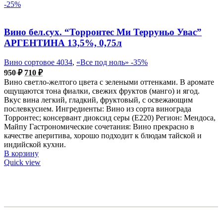
-25%
Вино бел.сух. “Торронтес Ми Терруньо Увас”
АРГЕНТИНА 13,5%, 0,75л
Вино сортовое 4034
,
«Все под ноль» -35%
Первоначальная
Текущая
950
₽
710
₽
цена
цена:
Вино светло-желтого цвета с зелеными оттенками. В аромате
составляла
710 ₽.
ощущаются тона фиалки, свежих фруктов (манго) и ягод.
950 ₽.
Вкус вина легкий, гладкий, фруктовый, с освежающим
послевкусием. Ингредиенты: Вино из сорта винограда
Торронтес; консервант диоксид серы (Е220) Регион: Мендоса,
Майпу Гастрономические сочетания: Вино прекрасно в
качестве аперитива, хорошо подходит к блюдам тайской и
индийской кухни.
В корзину
Quick view