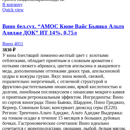
В корзину
Quick view
Вино бел.сух. “АМОС Кюве Вайс Бьянко Альто
Адидже ДОК” ИТ 14%, 0,75л
Вино 4011
3830
₽
У вина блестящий лимонно-желтый цвет с золотыми
отблесками, обладает приятным и сложным ароматом с
нотками свежего абрикоса, цветов апельсина и акациевого
меда, дополненными оттенками диких трав, апельсиновой
цедры и кожуры груши. Вкус вина живой, свежий,
поразительно энергичный, с отличной структурой и
фруктово-растительными нюансами, яркой кислотностью и
долгим, линейным послевкусием с нюансами мокрого камня
и приятным ретроназальным эффектом. Ингредиенты: Вино
из сортов винограда: Пино Бьянко, Шардоне, Пино Гриджио,
Кернер, Совиньон Блан; консервант диоксид серы (Е220).
Регион: Трентино-Альто Адидже, Альто Адидже Выдержка:
на тонком осадке в течение 15 месяцев в больших дубовых
бочках. Гастрономические сочетания: Вино идеально
сочетается с морепродуктами, овощами, рыбой, белым мясом.