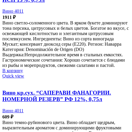
Вино 4011
1911
₽
Вино светло-соломенного цвета. В ярком букете доминируют
тона персика, цитрусовых и белых цветов. Богатое во вкусе, с
освежающей кислотностью и элегантным цитрусовым
послевкусием. Ингредиенты: Вино из сорта винограда
Мускат; консервант диоксид серы (Е220). Регион: Наварра
Категория: Denominación de Origen (DO)
Выдержка:Непродолжительное время в стальных емкостях.
Гастрономические сочетания: Хорошо сочетается с блюдами
из рыбы и морепродуктов, свежими салатами и пастой.
В корзину
Quick view
Вино кр.сух. “САПЕРАВИ ФАНАГОРИИ.
НОМЕРНОЙ РЕЗЕРВ” РФ 12%, 0,75л
Вино 4011
609
₽
Вино темно-рубинового цвета. Вино обладает щедрым,
выразительным ароматом с доминирующими фруктовыми