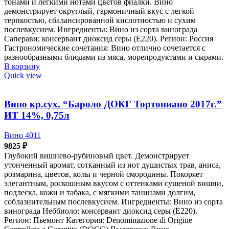
тонами и легкими нотами цветов фиалки. Вино
демонстрирует округлый, гармоничный вкус с легкой
терпкостью, сбалансированной кислотностью и сухим
послевкусием. Ингредиенты: Вино из сорта винограда
Саперави; консервант диоксид серы (Е220). Регион: Россия
Гастрономические сочетания: Вино отлично сочетается с
разнообразными блюдами из мяса, морепродуктами и сырами.
В корзину
Quick view
Вино кр.сух. “Бароло ДОКГ Тортониано 2017г.”
ИТ 14%, 0,75л
Вино 4011
9825
₽
Глубокий вишнево-рубиновый цвет. Демонстрирует
утонченный аромат, сотканный из нот душистых трав, аниса,
розмарина, цветов, колы и черной смородины. Покоряет
элегантным, роскошным вкусом с оттенками сушеной вишни,
подлеска, кожи и табака, с мягкими танинами долгим,
соблазнительным послевкусием. Ингредиенты: Вино из сорта
винограда Неббиоло; консервант диоксид серы (Е220).
Регион: Пьемонт Категория: Denominazione di Origine