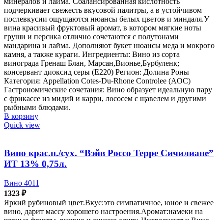
минералов и лайма. Сбалансированная кислотность
подчеркивает свежесть вкусовой палитры, а в устойчивом
послевкусии ощущаются нюансы белых цветов и миндаля.У
вина красивый фруктовый аромат, в котором мягкие ноты
груши и персика отлично сочетаются с полутонами
мандарина и лайма. Дополняют букет нюансы меда и мокрого
камня, а также кураги. Ингредиенты: Вино из сорта
винограда Гренаш Блан, Марсан,Вионье,Бурбуленк;
консервант диоксид серы (Е220) Регион: Долина Роны
Категория: Appellation Cotes-Du-Rhone Controlee (AOC)
Гастрономические сочетания: Вино образует идеальную пару
с фрикассе из мидий и карри, лососем с щавелем и другими
рыбными блюдами.
В корзину
Quick view
Вино крас.п./сух. “Вэйв Россо Терре Сичилиане”
ИТ 13% 0,75л.
Вино 4011
1323
₽
Яркий рубиновый цвет.Вкус:это симпатичное, юное и свежее
вино, дарит массу хорошего настроения.Аромат:намеки на