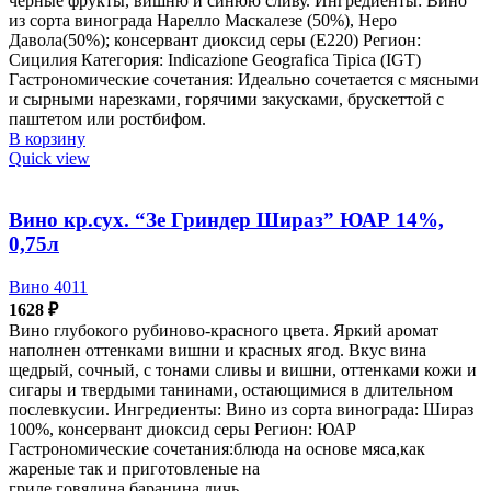
черные фрукты, вишню и синюю сливу. Ингредиенты: Вино
из сорта винограда Нарелло Маскалезе (50%), Неро
Давола(50%); консервант диоксид серы (Е220) Регион:
Сицилия Категория: Indicazione Geografica Tipica (IGT)
Гастрономические сочетания: Идеально сочетается с мясными
и сырными нарезками, горячими закусками, брускеттой с
паштетом или ростбифом.
В корзину
Quick view
Вино кр.сух. “Зе Гриндер Шираз” ЮАР 14%,
0,75л
Вино 4011
1628
₽
Вино глубокого рубиново-красного цвета. Яркий аромат
наполнен оттенками вишни и красных ягод. Вкус вина
щедрый, сочный, с тонами сливы и вишни, оттенками кожи и
сигары и твердыми танинами, остающимися в длительном
послевкусии. Ингредиенты: Вино из сорта винограда: Шираз
100%, консервант диоксид серы Регион: ЮАР
Гастрономические сочетания:блюда на основе мяса,как
жареные так и приготовленые на
гриле,говядина,баранина,дичь.