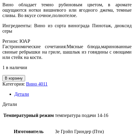
Вино обладает темно рубиновым цветом, в аромате
ощущаются нотки вишневого или ягодного джема, темные
сливы. Во вкусе сочное,полнотелое.
Ингредиенты: Вино из сорта винограда Пинотаж, диоксид
серы
Регион: ЮАР
Гастрономические сочетания:Мясные блюда,маринованные
свиные ребрышки на гриле, шашлык из говядины с овощами
или стейк на кости.
1 в наличии
Количество
В корзину
товара
Категория:
Вино 4011
Вино
кр.сух.
Детали
"Зе
Гриндер
Детали
Пинотаж"
ЮАР
Температурный режим
температура подачи 14-16
14%,
0,75л
Изготовитель
Зе Грэйп Гриндер (Пти)