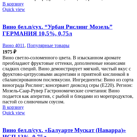
В корзину
Quick view
Вино бел.п/сух. “Урбан Рислинг Мозель”
ГЕРМАНИЯ 10,5%, 0,75л
Вино 4011
,
Популярные товары
1975
₽
Вино светло-соломенного цвета. В изысканном аромате
преобладают фруктовые оттенки, дополненные нюансами
сладких специй. Вино демонстрирует мягкий, чистый вкус с
фруктово-цитрусовыми акцентами и приятной кислинкой в
сбалансированном послевкусии. Ингредиенты: Вино из сорта
винограда Рислинг; консервант диоксид серы (Е220). Регион:
Мозель-Саар-Рувер Гастрономические сочетания: Вино
подается как аперитив, с рыбой и блюдами из морепродуктов,
пастой со сливочным соусом.
В корзину
Quick view
Вино бел.п/сух. «Балуарте Мускат (Наварра)»
ИСП 13%, 0,75л