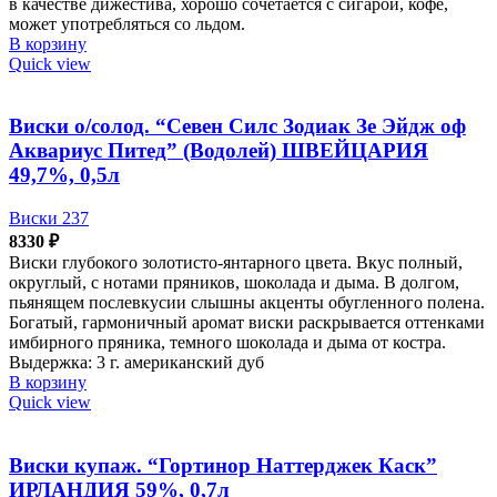
в качестве дижестива, хорошо сочетается с сигарой, кофе,
может употребляться со льдом.
В корзину
Quick view
Виски о/солод. “Севен Силс Зодиак Зе Эйдж оф
Аквариус Питед” (Водолей) ШВЕЙЦАРИЯ
49,7%, 0,5л
Виски 237
8330
₽
Виски глубокого золотисто-янтарного цвета. Вкус полный,
округлый, с нотами пряников, шоколада и дыма. В долгом,
пьянящем послевкусии слышны акценты обугленного полена.
Богатый, гармоничный аромат виски раскрывается оттенками
имбирного пряника, темного шоколада и дыма от костра.
Выдержка: 3 г. американский дуб
В корзину
Quick view
Виски купаж. “Гортинор Наттерджек Каск”
ИРЛАНДИЯ 59%, 0,7л