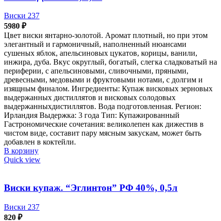
Виски 237
5980
₽
Цвет виски янтарно-золотой. Аромат плотный, но при этом
элегантный и гармоничный, наполненный нюансами
сушеных яблок, апельсиновых цукатов, корицы, ванили,
инжира, дуба. Вкус округлый, богатый, слегка сладковатый на
периферии, с апельсиновыми, сливочными, пряными,
древесными, медовыми и фруктовыми нотами, с долгим и
изящным финалом. Ингредиенты: Купаж висковых зерновых
выдержанных дистиллятов и висковых солодовых
выдержанныхдистиллятов. Вода подготовленная. Регион:
Ирландия Выдержка: 3 года Тип: Купажированный
Гастрономические сочетания: великолепен как дижестив в
чистом виде, составит пару мясным закускам, может быть
добавлен в коктейли.
В корзину
Quick view
Виски купаж. “Эглинтон” РФ 40%, 0,5л
Виски 237
820
₽