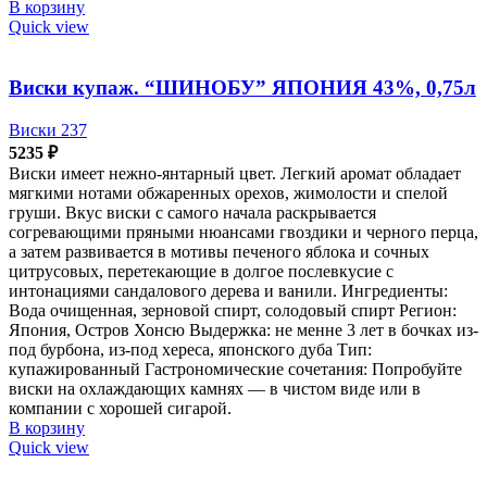
В корзину
Quick view
Виски купаж. “ШИНОБУ” ЯПОНИЯ 43%, 0,75л
Виски 237
5235
₽
Виски имеет нежно-янтарный цвет. Легкий аромат обладает
мягкими нотами обжаренных орехов, жимолости и спелой
груши. Вкус виски с самого начала раскрывается
согревающими пряными нюансами гвоздики и черного перца,
а затем развивается в мотивы печеного яблока и сочных
цитрусовых, перетекающие в долгое послевкусие с
интонациями сандалового дерева и ванили. Ингредиенты:
Вода очищенная, зерновой спирт, солодовый спирт Регион:
Япония, Остров Хонсю Выдержка: не менне 3 лет в бочках из-
под бурбона, из-под хереса, японского дуба Тип:
купажированный Гастрономические сочетания: Попробуйте
виски на охлаждающих камнях — в чистом виде или в
компании с хорошей сигарой.
В корзину
Quick view