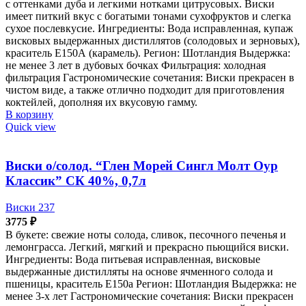
с оттенками дуба и легкими нотками цитрусовых. Виски
имеет питкий вкус с богатыми тонами сухофруктов и слегка
сухое послевкусие. Ингредиенты: Вода исправленная, купаж
висковых выдержанных дистиллятов (солодовых и зерновых),
краситель Е150А (карамель). Регион: Шотландия Выдержка:
не менее 3 лет в дубовых бочках Фильтрация: холодная
фильтрация Гастрономические сочетания: Виски прекрасен в
чистом виде, а также отлично подходит для приготовления
коктейлей, дополняя их вкусовую гамму.
В корзину
Quick view
Виски о/солод. “Глен Морей Сингл Молт Оур
Классик” СК 40%, 0,7л
Виски 237
3775
₽
В букете: свежие ноты солода, сливок, песочного печенья и
лемонграсса. Легкий, мягкий и прекрасно пьющийся виски.
Ингредиенты: Вода питьевая исправленная, висковые
выдержанные дистилляты на основе ячменного солода и
пшеницы, краситель Е150а Регион: Шотландия Выдержка: не
менее 3-х лет Гастрономические сочетания: Виски прекрасен