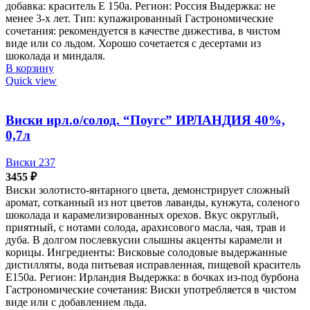
добавка: краситель Е 150а. Регион: Россия Выдержка: не
менее 3-х лет. Тип: купажированный Гастрономические
сочетания: рекомендуется в качестве дижестива, в чистом
виде или со льдом. Хорошо сочетается с десертами из
шоколада и миндаля.
В корзину
Quick view
Виски ирл.о/солод. “Поугс” ИРЛАНДИЯ 40%,
0,7л
Виски 237
3455
₽
Виски золотисто-янтарного цвета, демонстрирует сложный
аромат, сотканный из нот цветов лаванды, кунжута, соленого
шоколада и карамелизированных орехов. Вкус округлый,
приятный, с нотами солода, арахисового масла, чая, трав и
дуба. В долгом послевкусии слышны акценты карамели и
корицы. Ингредиенты: Висковые солодовые выдержанные
дистилляты, вода питьевая исправленная, пищевой краситель
Е150а. Регион: Ирландия Выдержка: в бочках из-под бурбона
Гастрономические сочетания: Виски употребляется в чистом
виде или с добавлением льда.