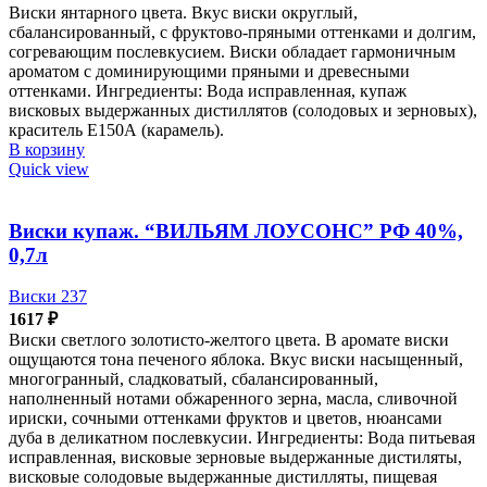
Виски янтарного цвета. Вкус виски округлый,
сбалансированный, с фруктово-пряными оттенками и долгим,
согревающим послевкусием. Виски обладает гармоничным
ароматом с доминирующими пряными и древесными
оттенками. Ингредиенты: Вода исправленная, купаж
висковых выдержанных дистиллятов (солодовых и зерновых),
краситель Е150А (карамель).
В корзину
Quick view
Виски купаж. “ВИЛЬЯМ ЛОУСОНС” РФ 40%,
0,7л
Виски 237
1617
₽
Виски светлого золотисто-желтого цвета. В аромате виски
ощущаются тона печеного яблока. Вкус виски насыщенный,
многогранный, сладковатый, сбалансированный,
наполненный нотами обжаренного зерна, масла, сливочной
ириски, сочными оттенками фруктов и цветов, нюансами
дуба в деликатном послевкусии. Ингредиенты: Вода питьевая
исправленная, висковые зерновые выдержанные дистиляты,
висковые солодовые выдержанные дистилляты, пищевая