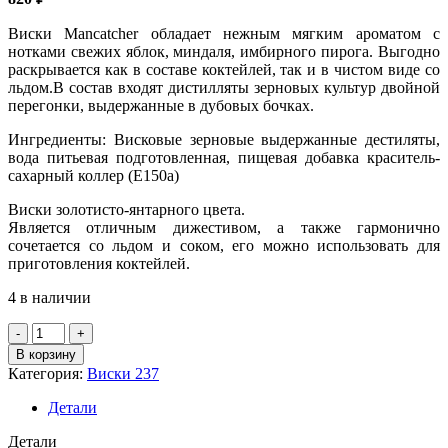
Виски Mancatcher обладает нежным мягким ароматом с
нотками свежих яблок, миндаля, имбирного пирога. Выгодно
раскрывается как в составе коктейлей, так и в чистом виде со
льдом.В состав входят дистилляты зерновых культур двойной
перегонки, выдержанные в дубовых бочках.
Ингредиенты: Висковые зерновые выдержанные дестиляты,
вода питьевая подготовленная, пищевая добавка краситель-
сахарный коллер (Е150а)
Виски золотисто-янтарного цвета.
Является отличным дижестивом, а также гармонично
сочетается со льдом и соком, его можно использовать для
приготовления коктейлей.
4 в наличии
Количество
товара
В корзину
ВИСКИ
Категория:
Виски 237
"МЭНКЭТЧЕР"
3года"
Детали
РФ
40%,
Детали