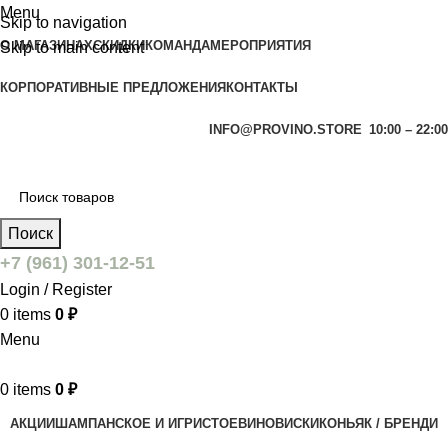
Menu
Skip to navigation
О МАГАЗИНАХ
СКИДКИ
КОМАНДА
МЕРОПРИЯТИЯ
Skip to main content
КОРПОРАТИВНЫЕ ПРЕДЛОЖЕНИЯ
КОНТАКТЫ
INFO@PROVINO.STORE
10:00 – 22:00
Поиск
+7 (961) 301-12-51
Login / Register
0
items
0
₽
Menu
0
items
0
₽
АКЦИИ
ШАМПАНСКОЕ И ИГРИСТОЕ
ВИНО
ВИСКИ
КОНЬЯК / БРЕНДИ